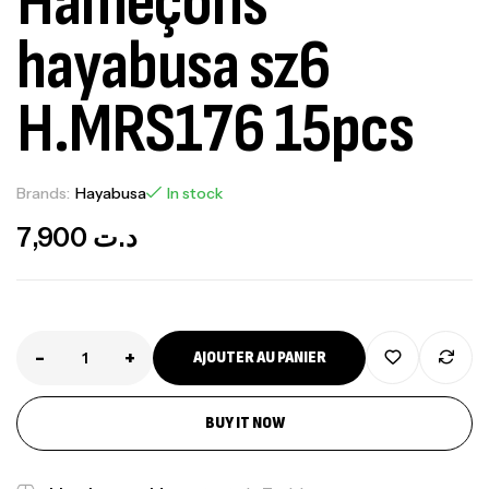
Hameçons
hayabusa sz6
H.MRS176 15pcs
Brands:
Hayabusa
In stock
7,900
د.ت
-
+
AJOUTER AU PANIER
Canne Jigging Sunset Massive Attack
BUY IT NOW
1.83m 120/250gr 30kg
,
Cannes
Jigging