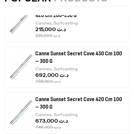
239,000
د.ت
Canne Sunset Secret Cove 450 Cm 100
– 300 G
,
Cannes
Surfcasting
692,000
د.ت
768,000
د.ت
Canne Sunset Secret Cove 420 Cm 100
– 300 G
,
Cannes
Surfcasting
673,000
د.ت
748,000
د.ت
Canne Jigging Sunset Massive Attack
1.83m 120/250gr 30kg
,
Cannes
Jigging