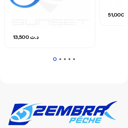
51,000
13,500
د.ت