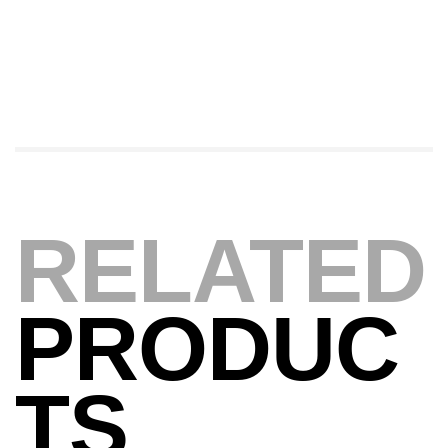
340,000
د.ت
379,000
د.ت
Foureau Kalli Kunnan Funda 1.70m
Expanded
,
Bagagerie
Surfcasting
378,000
د.ت
420,000
د.ت
RELATED
Volant 3 Branches Inox T26S/35
,
Accastillage bateau
Accessoires bateaux
367,000
د.ت
PRODUC
Canne Sunset Beachstriker Surf Hybrid
TS
420 Cm 100-250 G
,
Cannes
Surfcasting
215,000
د.ت