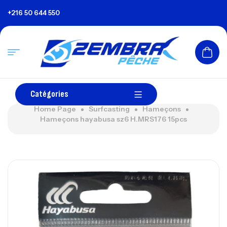
+216 50 644 550
Catégories
Home Page
Surfcasting
Hameçons
Hameçons hayabusa sz6 H.MRS176 15pcs