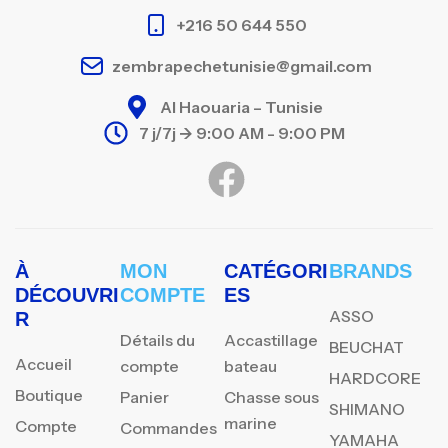
+216 50 644 550
zembrapechetunisie@gmail.com
Al Haouaria – Tunisie
7 j/7j -> 9:00 AM - 9:00 PM
À
MON
CATÉGORI
BRANDS
DÉCOUVRI
COMPTE
ES
ASSO
R
Détails du
Accastillage
BEUCHAT
Accueil
compte
bateau
HARDCORE
Boutique
Panier
Chasse sous
SHIMANO
marine
Compte
Commandes
YAMAHA