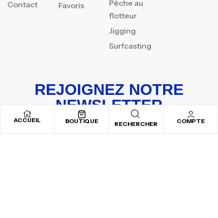
Pèche au
Contact
Favoris
flotteur
Jigging
Surfcasting
REJOIGNEZ NOTRE
NEWSLETTER
ACCUEIL
Inscrivez-vous pour recevoir nos offres spéciales
BOUTIQUE
COMPTE
RECHERCHER
Copyright © 2025
By ADSVALLEY
. All rights reserved