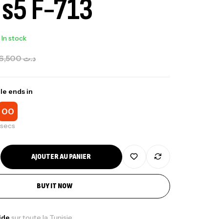
 s5 F-713
In stock
6,500
د.ت
le ends in
00
secs
AJOUTER AU PANIER
BUY IT NOW
nne Jigging Sunset Massive Attack
pide
sur toute la Tunisie