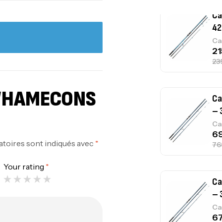
Ca
42
Ca
 “HAMECONS
Ca
– 
Ca
atoires sont indiqués avec
*
Your rating
*
Ca
– 
Ca