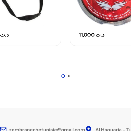
Ca
– 
Ca
د.ت
11,000
د.ت
zembrapechetunisie@gmail.com
Al Haouaria – T