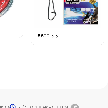
nne Sunset Secret Cove 420 Cm 100
300 G
,
nnes
Surfcasting
673,000
د.ت
748,000
د.ت
5,500
د.ت
unisie
7 j/7j -> 9:00 AM - 9:00 PM