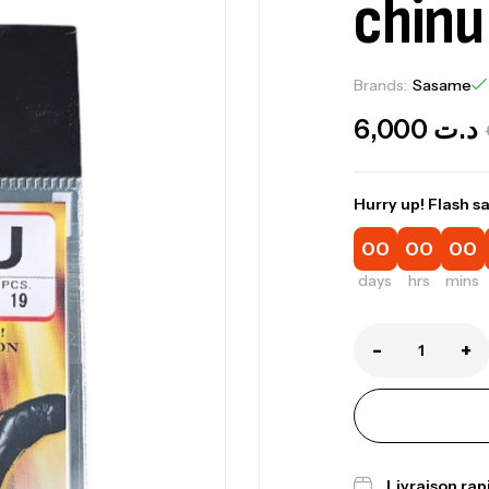
chinu
Brands:
Sasame
6,000
د.ت
Hurry up! Flash sa
00
00
00
days
hrs
mins
-
+
Ca
Livraison ra