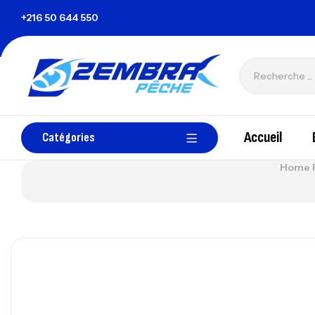
isie
+216 50 644 550
zembrapechetunisie@gmail.com
Accueil
Catégories
Home 