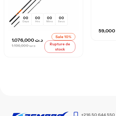
00
00
00
00
Days
Hrs
Mins
Secs
59,000
Sale 10%
1.076,000
د.ت
Rupture de
1.196,000
د.ت
stock
+216 50 644 550