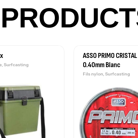
Ac
PRODUCT
Ca
42
Ca
ox
ASSO PRIMO CRISTA
0.40mm Blanc
,
e
Surfcasting
,
Fils nylon
Surfcasting
Ca
– 
Ca