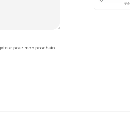
Ca
1.
Ca
igateur pour mon prochain
Fo
Ex
Ba
Vo