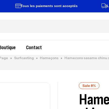
Tous les paiements sont acceptés
Livraiso
Boutique
Contact
Page
Surfcasting
Hameçons
Hamecons sasame chinu s
Sale 8%
Hame