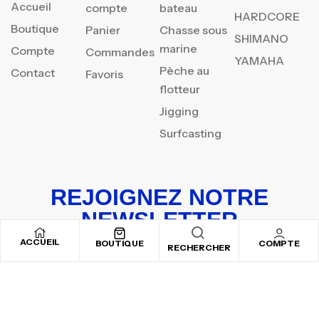
Accueil
compte
bateau
HARDCORE
Boutique
Panier
Chasse sous
SHIMANO
marine
Compte
Commandes
YAMAHA
Pèche au
Contact
Favoris
flotteur
Jigging
Surfcasting
REJOIGNEZ NOTRE
NEWSLETTER
ACCUEIL
Inscrivez-vous pour recevoir nos offres spéciales
BOUTIQUE
COMPTE
RECHERCHER