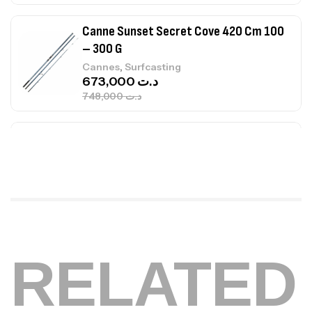
Canne Jigging Sunset Massive Attack
1.83m 120/250gr 30kg
,
Cannes
Jigging
340,000
د.ت
379,000
د.ت
Foureau Kalli Kunnan Funda 1.70m
Expanded
,
Bagagerie
Surfcasting
378,000
د.ت
420,000
د.ت
Volant 3 Branches Inox T26S/35
RELATED
,
Accastillage bateau
Accessoires bateaux
367,000
د.ت