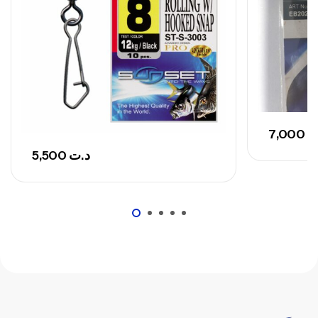
7,000
ت
5,500
د.ت