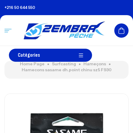
+216 50 644 550
Catégories
Home Page
Surfcasting
Hameçons
Hamecons sasame dh.point chinu sz5 F930