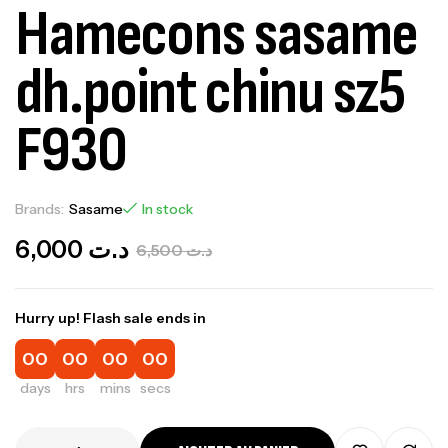
Hamecons sasame
dh.point chinu sz5
F930
Brands:
Sasame
In stock
6,000
د.ت
6,500
د.ت
Hurry up! Flash sale ends in
00
00
00
00
days
hrs
mins
secs