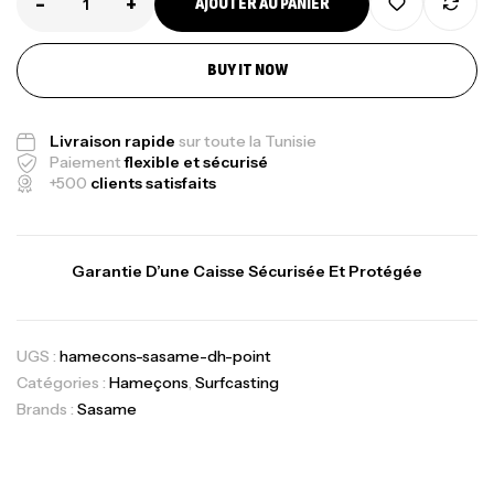
-
+
AJOUTER AU PANIER
BUY IT NOW
Livraison rapide
sur toute la Tunisie
Paiement
flexible et sécurisé
+500
clients satisfaits
Garantie D’une Caisse Sécurisée Et Protégée
UGS :
hamecons-sasame-dh-point
Catégories :
Hameçons
,
Surfcasting
Brands :
Sasame