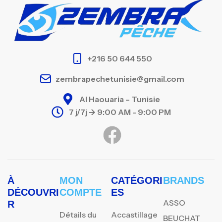
+216 50 644 550
zembrapechetunisie@gmail.com
Al Haouaria – Tunisie
7 j/7j -> 9:00 AM - 9:00 PM
À
MON
CATÉGORI
BRANDS
DÉCOUVRI
COMPTE
ES
ASSO
R
Détails du
Accastillage
BEUCHAT