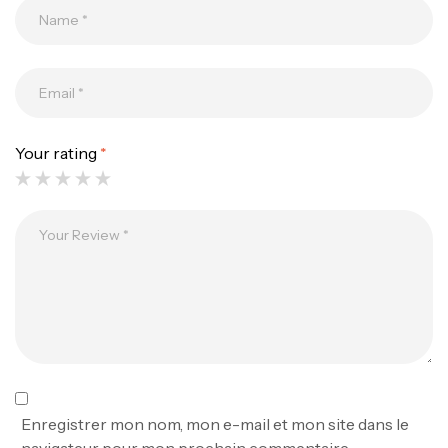
Canne Jigging Sunset Massive Attack
1.83m 120/250gr 30kg
,
Cannes
Jigging
340,000
د.ت
379,000
د.ت
Your rating
*
Foureau Kalli Kunnan Funda 1.70m
Expanded
,
Bagagerie
Surfcasting
378,000
د.ت
420,000
د.ت
Volant 3 Branches Inox T26S/35
,
Accastillage bateau
Accessoires bateaux
367,000
د.ت
Enregistrer mon nom, mon e-mail et mon site dans le