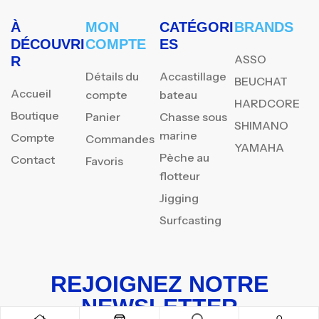
À
MON
CATÉGORI
BRANDS
DÉCOUVRI
COMPTE
ES
ASSO
R
Détails du
Accastillage
BEUCHAT
Accueil
compte
bateau
HARDCORE
Boutique
Panier
Chasse sous
SHIMANO
marine
Compte
Commandes
YAMAHA
Pèche au
Contact
Favoris
flotteur
Jigging
Surfcasting
REJOIGNEZ NOTRE
NEWSLETTER