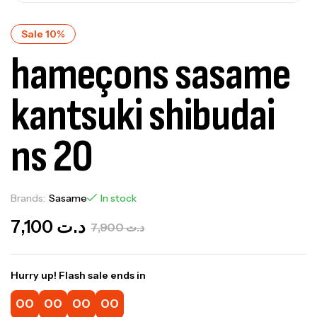
Sale 10%
hameçons sasame
kantsuki shibudai
ns 20
Brands:
Sasame
In stock
7,100
د.ت
7,900
د.ت
Hurry up! Flash sale ends in
00
00
00
00