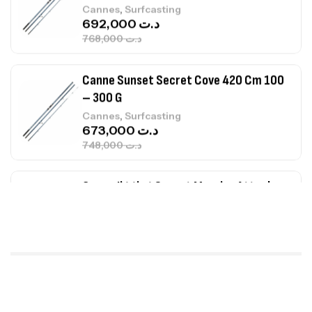
,
Cannes
Surfcasting
673,000
د.ت
748,000
د.ت
Canne Jigging Sunset Massive Attack
1.83m 120/250gr 30kg
,
Cannes
Jigging
340,000
د.ت
379,000
د.ت
Foureau Kalli Kunnan Funda 1.70m
Expanded
,
Bagagerie
Surfcasting
378,000
د.ت
420,000
د.ت
Volant 3 Branches Inox T26S/35