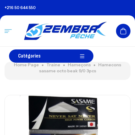
+216 50 644 550
Catégories
Home Page
Traine
Hameçons
Hamecons
sasame octo beak 9/0 3pcs