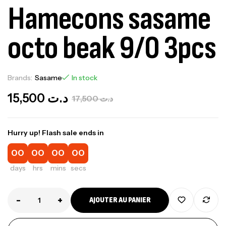
Hamecons sasame
octo beak 9/0 3pcs
Brands:
Sasame
In stock
15,500
د.ت
17,500
د.ت
Hurry up! Flash sale ends in
00
00
00
00
days
hrs
mins
secs
-
+
AJOUTER AU PANIER