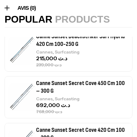
367,000
د.ت
AVIS (0)
POPULAR
PRODUCTS
Canne Sunset Beachstriker Surf Hybrid
420 Cm 100-250 G
,
Cannes
Surfcasting
215,000
د.ت
239,000
د.ت
Canne Sunset Secret Cove 450 Cm 100
– 300 G
,
Cannes
Surfcasting
692,000
د.ت
768,000
د.ت
Canne Sunset Secret Cove 420 Cm 100
– 300 G
,
Cannes
Surfcasting