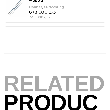
673,000
د.ت
748,000
د.ت
Canne Jigging Sunset Massive Attack
1.83m 120/250gr 30kg
,
Cannes
Jigging
340,000
د.ت
379,000
د.ت
Foureau Kalli Kunnan Funda 1.70m
Expanded
,
Bagagerie
Surfcasting
RELATED
378,000
د.ت
420,000
د.ت
PRODUC
Volant 3 Branches Inox T26S/35
,
Accastillage bateau
Accessoires bateaux