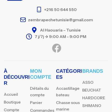
+216 50 644 550
zembrapechetunisie@gmail.com
Al Haouaria – Tunisie
7 j/7j -> 9:00 AM - 9:00 PM
À
MON
CATÉGORI
BRANDS
DÉCOUVRI
COMPTE
ES
ASSO
R
Détails du
Accastillage
BEUCHAT
Accueil
compte
bateau
HARDCORE
Boutique
Panier
Chasse sous
SHIMANO
marine
Compte
Commandes