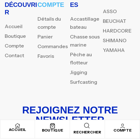
DÉCOUVRI
COMPTE
ES
ASSO
R
Détails du
Accastillage
BEUCHAT
Accueil
compte
bateau
HARDCORE
Boutique
Panier
Chasse sous
SHIMANO
marine
Compte
Commandes
YAMAHA
Pèche au
Contact
Favoris
flotteur
Jigging
Surfcasting
REJOIGNEZ NOTRE
NEWSLETTER
ACCUEIL
Inscrivez-vous pour recevoir nos offres spéciales
BOUTIQUE
COMPTE
RECHERCHER