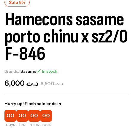
Sale 8%
Hamecons sasame
porto chinu x sz2/0
F-846
Brands:
Sasame
In stock
6,000
د.ت
6,500
د.ت
Hurry up! Flash sale ends in
00
00
00
00
days
hrs
mins
secs