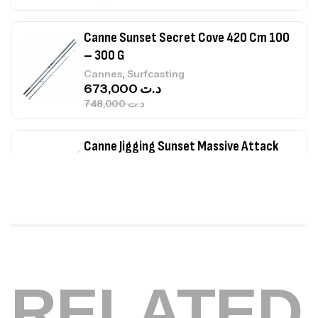
Canne Sunset Secret Cove 420 Cm 100
– 300 G
,
Cannes
Surfcasting
673,000
د.ت
748,000
د.ت
Canne Jigging Sunset Massive Attack
1.83m 120/250gr 30kg
,
Cannes
Jigging
340,000
د.ت
379,000
د.ت
Foureau Kalli Kunnan Funda 1.70m
Expanded
RELATED
,
Bagagerie
Surfcasting
378,000
د.ت