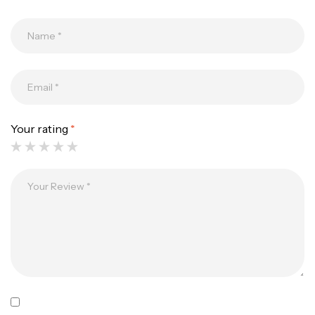
Your rating
*
Canne Jigging Sunset Massive Attack
1.83m 120/250gr 30kg
,
Cannes
Jigging
340,000
د.ت
379,000
د.ت
Foureau Kalli Kunnan Funda 1.70m
Expanded
,
Bagagerie
Surfcasting