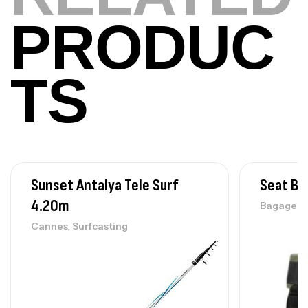
420,000
د.ت
PRODUC
Volant 3 Branches Inox T26S/35
,
Accastillage bateau
Accessoires bateaux
TS
367,000
د.ت
Canne Sunset Beachstriker Surf Hybrid
420 Cm 100-250 G
,
Cannes
Surfcasting
215,000
د.ت
Sunset Antalya Tele Surf
Seat Bo
239,000
د.ت
4.20m
Bagageri
,
Cannes
Surfcasting
Canne Sunset Secret Cove 450 Cm 100
– 300 G
,
Cannes
Surfcasting
692,000
د.ت
768,000
د.ت