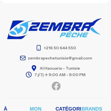
+216 50 644 550
zembrapechetunisie@gmail.com
Al Haouaria – Tunisie
7 j/7j -> 9:00 AM - 9:00 PM
À
MON
CATÉGORI
BRANDS