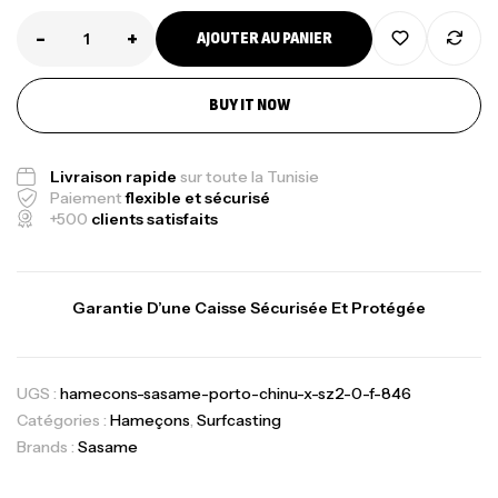
-
+
AJOUTER AU PANIER
BUY IT NOW
Livraison rapide
sur toute la Tunisie
Paiement
flexible et sécurisé
+500
clients satisfaits
Garantie D’une Caisse Sécurisée Et Protégée
UGS :
hamecons-sasame-porto-chinu-x-sz2-0-f-846
Catégories :
Hameçons
,
Surfcasting
Brands :
Sasame