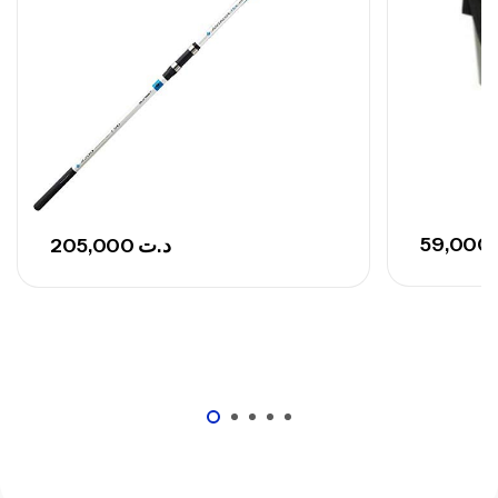
Canne Sunset Secret Cove 420 Cm 100
– 300 G
,
Cannes
Surfcasting
673,000
د.ت
748,000
د.ت
59,000
205,000
د.ت