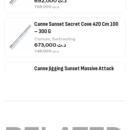
692,000
د.ت
768,000
د.ت
Canne Sunset Secret Cove 420 Cm 100
– 300 G
,
Cannes
Surfcasting
673,000
د.ت
748,000
د.ت
Canne Jigging Sunset Massive Attack
1.83m 120/250gr 30kg
,
Cannes
Jigging
340,000
د.ت
379,000
د.ت
Foureau Kalli Kunnan Funda 1.70m
Expanded
,
Bagagerie
Surfcasting