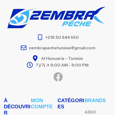
+216 50 644 550
zembrapechetunisie@gmail.com
Al Haouaria – Tunisie
7 j/7j -> 9:00 AM - 9:00 PM
À
MON
CATÉGORI
BRANDS
DÉCOUVRI
COMPTE
ES
ASSO
R