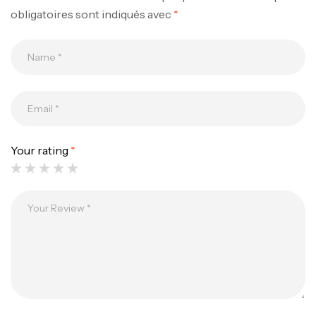
obligatoires sont indiqués avec
*
Your rating
*
Canne Jigging Sunset Massive Attack
1.83m 120/250gr 30kg
,
Cannes
Jigging
340,000
د.ت
379,000
د.ت
Foureau Kalli Kunnan Funda 1.70m
Expanded