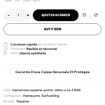
days
hrs
mins
secs
-
+
AJOUTER AU PANIER
BUY IT NOW
Livraison rapide
sur toute la Tunisie
Paiement
flexible et sécurisé
+500
clients satisfaits
Garantie D’une Caisse Sécurisée Et Protégée
UGS :
hamecons-sasame-porto-chinu-x-sz-f-846
Catégories :
Hameçons
,
Surfcasting
Brands :
Sasame