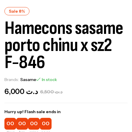
Sale 8%
Hamecons sasame
porto chinu x sz2
F-846
Brands:
Sasame
In stock
6,000
د.ت
6,500
د.ت
Hurry up! Flash sale ends in
00
00
00
00