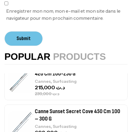
,
Bagagerie
Surfcasting
378,000
د.ت
Enregistrer mon nom, mon e-mail et mon site dans le
420,000
د.ت
navigateur pour mon prochain commentaire.
Volant 3 Branches Inox T26S/35
Submit
,
Accastillage bateau
Accessoires bateaux
367,000
د.ت
POPULAR
PRODUCTS
Canne Sunset Beachstriker Surf Hybrid
420 Cm 100-250 G
,
Cannes
Surfcasting
215,000
د.ت
239,000
د.ت
Canne Sunset Secret Cove 450 Cm 100
– 300 G
,
Cannes
Surfcasting