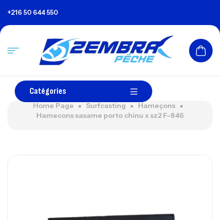
+216 50 644 550
Catégories
Home Page
Surfcasting
Hameçons
Hamecons sasame porto chinu x sz2 F-846