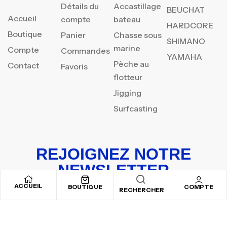
Détails du
Accastillage
BEUCHAT
Accueil
compte
bateau
HARDCORE
Boutique
Panier
Chasse sous
SHIMANO
marine
Compte
Commandes
YAMAHA
Pèche au
Contact
Favoris
flotteur
Jigging
Surfcasting
REJOIGNEZ NOTRE
NEWSLETTER
ACCUEIL
Inscrivez-vous pour recevoir nos offres spéciales
BOUTIQUE
COMPTE
RECHERCHER