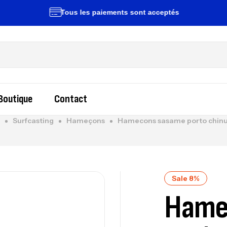
Tous les paiements sont acceptés
Liv
Boutique
Contact
Surfcasting
Hameçons
Hamecons sasame porto chinu 
Sale 8%
Hame