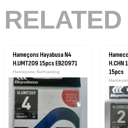
RELATED
Hameçons Hayabusa N4
Hameco
H.UMT209 15pcs EB20971
H.CHN 1
15pcs
,
Hameçons
Surfcasting
Hameçon