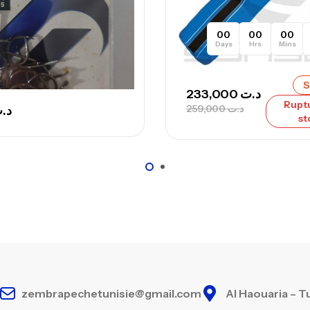
00
00
00
Days
Hrs
Mins
S
233,000
د.ت
Rupt
259,000
د.ت
د.
st
zembrapechetunisie@gmail.com
Al Haouaria – T