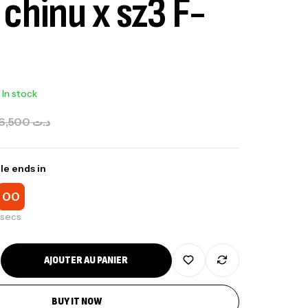
 chinu x sz3 F-
In stock
6,500
د.ت
le ends in
00
secs
AJOUTER AU PANIER
BUY IT NOW