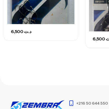
6,500
د.ت
6,500
ت
+216 50 644 550