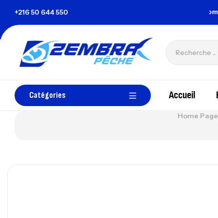
a Tunisie
+216 50 644 550
zembrapechetunisie@gmail.com
Accueil
Catégories
Home Page