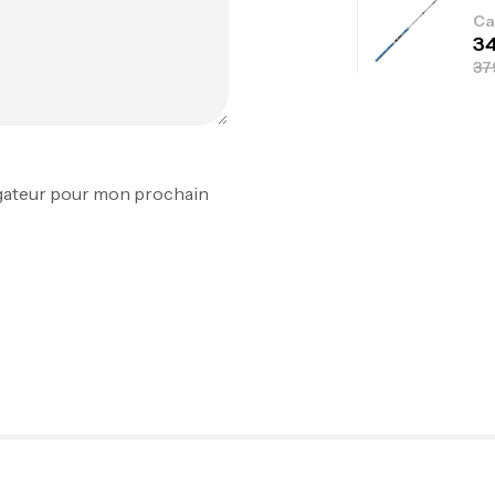
Ca
Fo
Ex
igateur pour mon prochain
Ba
Vo
Ac