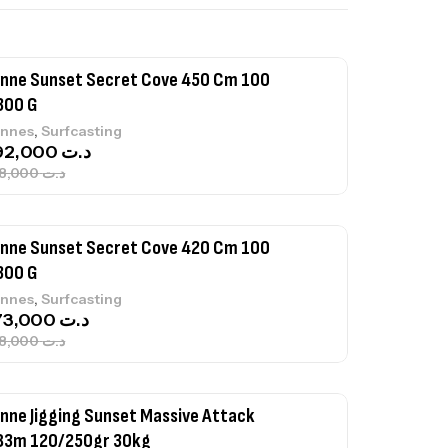
239,000
د.ت
nne Sunset Secret Cove 450 Cm 100
300 G
,
nnes
Surfcasting
692,000
د.ت
768,000
د.ت
nne Sunset Secret Cove 420 Cm 100
300 G
,
nnes
Surfcasting
673,000
د.ت
748,000
د.ت
nne Jigging Sunset Massive Attack
83m 120/250gr 30kg