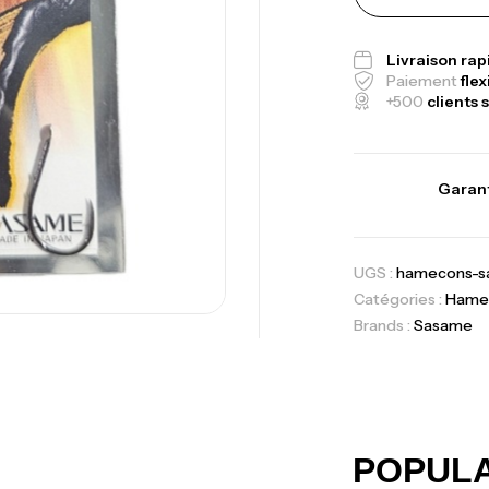
Canne Jigging 
1.83m 120/250
Livraison ra
,
Cannes
Jigging
Paiement
flex
+500
clients s
Foureau Kalli 
Expanded
Garant
,
Bagagerie
Surf
UGS :
hamecons-sa
Volant 3 Branc
Catégories :
Hame
Accastillage ba
Brands :
Sasame
Ca
42
Ca
POPUL