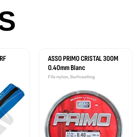
nne Sunset Beachstriker Surf Hybrid
0 Cm 100-250 G
S
,
nnes
Surfcasting
215,000
د.ت
239,000
د.ت
nne Sunset Secret Cove 450 Cm 100
RF
ASSO PRIMO CRISTAL 300M
300 G
0.40mm Blanc
,
nnes
Surfcasting
692,000
د.ت
,
Fils nylon
Surfcasting
768,000
د.ت
nne Sunset Secret Cove 420 Cm 100
300 G
,
nnes
Surfcasting
673,000
د.ت
748,000
د.ت