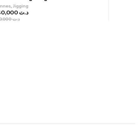
,
nnes
Jigging
340,000
د.ت
379,000
د.ت
ureau Kalli Kunnan Funda 1.70m
panded
,
gagerie
Surfcasting
378,000
د.ت
420,000
د.ت
lant 3 Branches Inox T26S/35
,
castillage bateau
Accessoires bateaux
367,000
د.ت