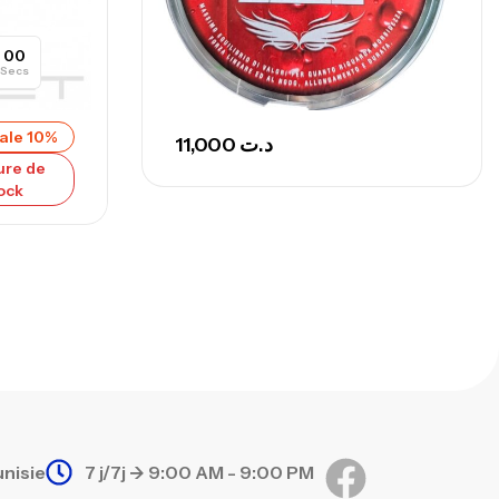
00
Secs
ale 10%
11,000
د.ت
ure de
ock
unisie
7 j/7j -> 9:00 AM - 9:00 PM