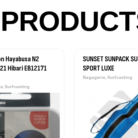
Ca
42
PRODUCT
Ca
Ca
n Hayabusa N2
SUNSET SUNPACK SU
– 
21 Hibari EB12171
SPORT LUXE
Ca
,
Bagagerie
Surfcasting
,
s
Surfcasting
Ca
– 
Ca