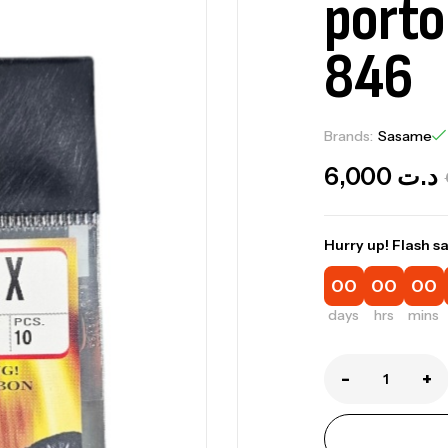
porto
846
Brands:
Sasame
6,000
د.ت
Hurry up! Flash sa
00
00
00
days
hrs
mins
-
+