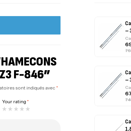
Ca
– 
Ca
 “HAMECONS
Z3 F-846”
Ca
– 
atoires sont indiqués avec
*
Ca
Your rating
*
Ca
1.