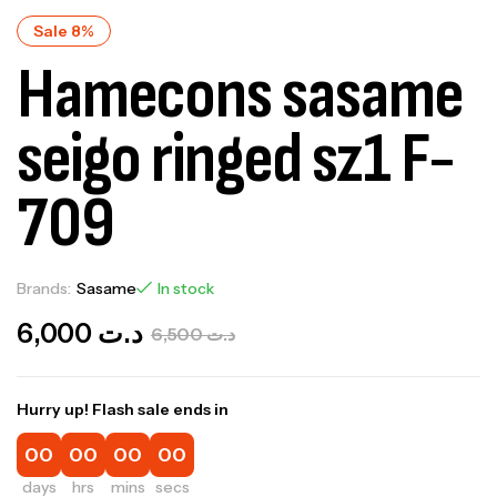
Sale 8%
Hamecons sasame
seigo ringed sz1 F-
709
Brands:
Sasame
In stock
6,000
د.ت
6,500
د.ت
Hurry up! Flash sale ends in
00
00
00
00
days
hrs
mins
secs