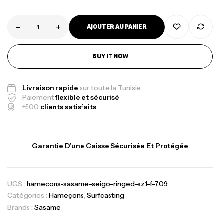
-
+
AJOUTER AU PANIER
BUY IT NOW
Livraison rapide
sur toute la Tunisie
Paiement
flexible et sécurisé
+500
clients satisfaits
Garantie D’une Caisse Sécurisée Et Protégée
UGS :
hamecons-sasame-seigo-ringed-sz1-f-709
Catégories :
Hameçons
,
Surfcasting
Brands :
Sasame