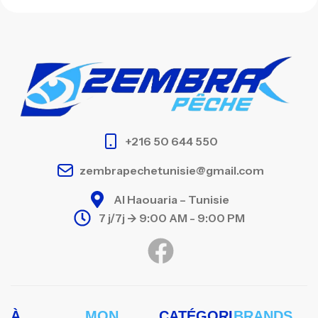
+216 50 644 550
zembrapechetunisie@gmail.com
Al Haouaria – Tunisie
7 j/7j -> 9:00 AM - 9:00 PM
À
MON
CATÉGORI
BRANDS