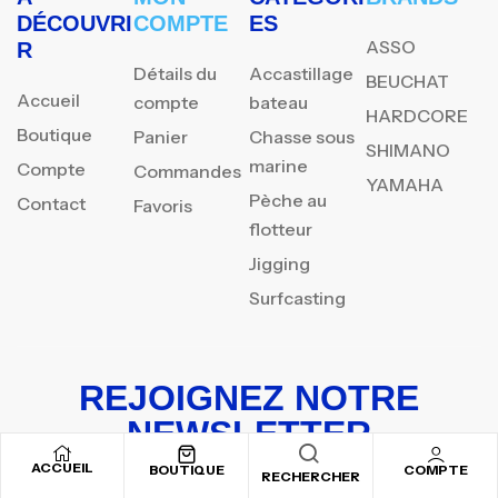
DÉCOUVRI
COMPTE
ES
ASSO
R
Détails du
Accastillage
BEUCHAT
Accueil
compte
bateau
HARDCORE
Boutique
Panier
Chasse sous
SHIMANO
marine
Compte
Commandes
YAMAHA
Pèche au
Contact
Favoris
flotteur
Jigging
Surfcasting
REJOIGNEZ NOTRE
NEWSLETTER
ACCUEIL
Inscrivez-vous pour recevoir nos offres spéciales
BOUTIQUE
COMPTE
RECHERCHER