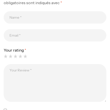
obligatoires sont indiqués avec
*
Canne Jigging Sunset Massive Attack
1.83m 120/250gr 30kg
,
Cannes
Jigging
340,000
د.ت
379,000
د.ت
Your rating
*
Foureau Kalli Kunnan Funda 1.70m
Expanded
,
Bagagerie
Surfcasting
378,000
د.ت
420,000
د.ت
Volant 3 Branches Inox T26S/35
,
Accastillage bateau
Accessoires bateaux