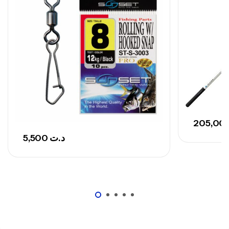
673,000
د.ت
748,000
د.ت
5,500
د.ت