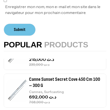
367,000
د.ت
Enregistrer mon nom, mon e-mail et mon site dans le
navigateur pour mon prochain commentaire.
Canne Sunset Beachstriker Surf Hybrid
420 Cm 100-250 G
Submit
,
Cannes
Surfcasting
215,000
د.ت
POPULAR
PRODUCTS
239,000
د.ت
Canne Sunset Secret Cove 450 Cm 100
– 300 G
,
Cannes
Surfcasting
692,000
د.ت
768,000
د.ت
Canne Sunset Secret Cove 420 Cm 100
– 300 G
,
Cannes
Surfcasting