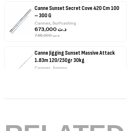
673,000
د.ت
748,000
د.ت
Canne Jigging Sunset Massive Attack
1.83m 120/250gr 30kg
,
Cannes
Jigging
340,000
د.ت
379,000
د.ت
Foureau Kalli Kunnan Funda 1.70m
Expanded
,
Bagagerie
Surfcasting
378,000
د.ت
420,000
د.ت
Volant 3 Branches Inox T26S/35
,
Accastillage bateau
Accessoires bateaux