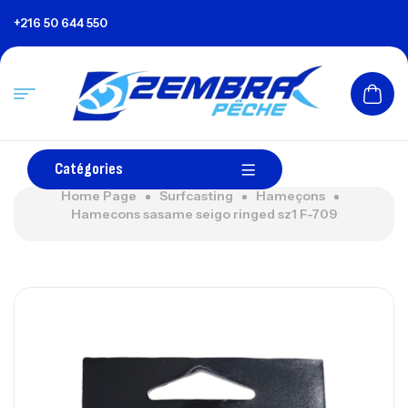
+216 50 644 550
Catégories
Home Page
Surfcasting
Hameçons
Hamecons sasame seigo ringed sz1 F-709