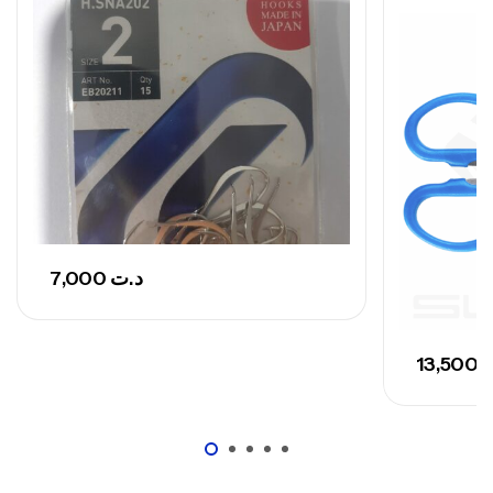
Canne Sunset Secret Cove 420 Cm 100
– 300 G
,
Cannes
Surfcasting
673,000
د.ت
748,000
د.ت
7,000
د.ت
13,500