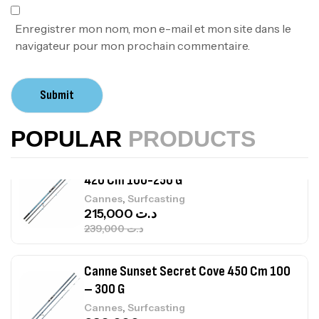
378,000
د.ت
420,000
د.ت
Enregistrer mon nom, mon e-mail et mon site dans le
navigateur pour mon prochain commentaire.
Volant 3 Branches Inox T26S/35
,
Accastillage bateau
Accessoires bateaux
Submit
367,000
د.ت
POPULAR
PRODUCTS
Canne Sunset Beachstriker Surf Hybrid
420 Cm 100-250 G
,
Cannes
Surfcasting
215,000
د.ت
239,000
د.ت
Canne Sunset Secret Cove 450 Cm 100
– 300 G
,
Cannes
Surfcasting
692,000
د.ت
768,000
د.ت