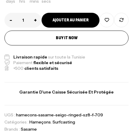
days
hrs
mins
secs
-
+
AJOUTER AU PANIER
BUY IT NOW
Livraison rapide
sur toute la Tunisie
Paiement
flexible et sécurisé
+500
clients satisfaits
Garantie D’une Caisse Sécurisée Et Protégée
UGS :
hamecons-sasame-seigo-ringed-sz8-f-709
Catégories :
Hameçons
,
Surfcasting
Brands :
Sasame