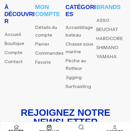
À
MON
CATÉGORI
BRANDS
DÉCOUVRI
COMPTE
ES
ASSO
R
Détails du
Accastillage
BEUCHAT
Accueil
compte
bateau
HARDCORE
Boutique
Panier
Chasse sous
SHIMANO
marine
Compte
Commandes
YAMAHA
Pèche au
Contact
Favoris
flotteur
Jigging
Surfcasting
REJOIGNEZ NOTRE
NEWSLETTER
ACCUEIL