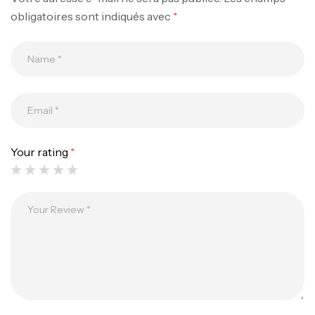
obligatoires sont indiqués avec
*
Your rating
*
Canne Jigging Sunset Massive Attack
1.83m 120/250gr 30kg
,
Cannes
Jigging
340,000
د.ت
379,000
د.ت
Foureau Kalli Kunnan Funda 1.70m
Expanded
,
Bagagerie
Surfcasting