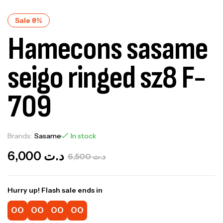
Sale 8%
Hamecons sasame
seigo ringed sz8 F-
709
Brands:
Sasame
In stock
6,000
د.ت
6,500
د.ت
Hurry up! Flash sale ends in
00
00
00
00