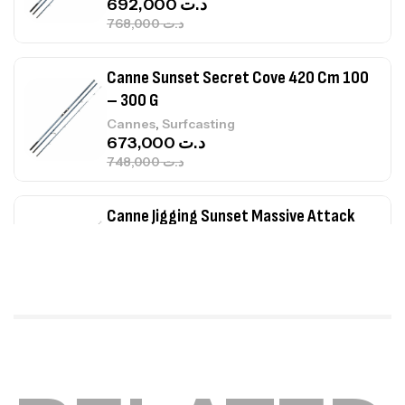
Canne Sunset Secret Cove 420 Cm 100
– 300 G
,
Cannes
Surfcasting
673,000
د.ت
748,000
د.ت
Canne Jigging Sunset Massive Attack
1.83m 120/250gr 30kg
,
Cannes
Jigging
340,000
د.ت
379,000
د.ت
Foureau Kalli Kunnan Funda 1.70m
Expanded
,
Bagagerie
Surfcasting
378,000
د.ت