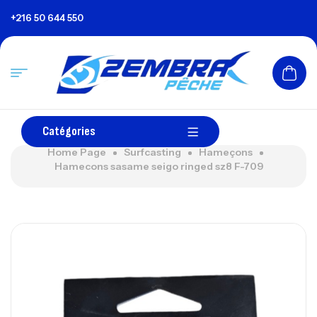
+216 50 644 550
Catégories
Home Page
Surfcasting
Hameçons
Hamecons sasame seigo ringed sz8 F-709