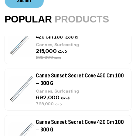
Submit
,
Accastillage bateau
Accessoires bateaux
367,000
د.ت
POPULAR
PRODUCTS
Canne Sunset Beachstriker Surf Hybrid
420 Cm 100-250 G
,
Cannes
Surfcasting
215,000
د.ت
239,000
د.ت
Canne Sunset Secret Cove 450 Cm 100
– 300 G
,
Cannes
Surfcasting
692,000
د.ت
768,000
د.ت
Canne Sunset Secret Cove 420 Cm 100
– 300 G