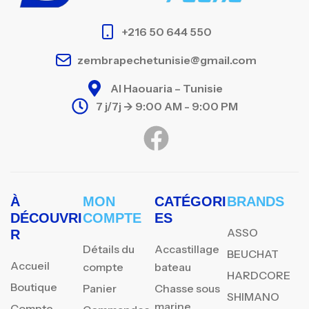
+216 50 644 550
zembrapechetunisie@gmail.com
Al Haouaria – Tunisie
7 j/7j -> 9:00 AM - 9:00 PM
À
MON
CATÉGORI
BRANDS
DÉCOUVRI
COMPTE
ES
ASSO
R
Détails du
Accastillage
BEUCHAT
Accueil
compte
bateau
HARDCORE
Boutique
Panier
Chasse sous
SHIMANO
marine
Compte