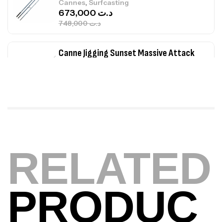
,
Cannes
Surfcasting
673,000
د.ت
748,000
د.ت
Canne Jigging Sunset Massive Attack
1.83m 120/250gr 30kg
,
Cannes
Jigging
340,000
د.ت
379,000
د.ت
Foureau Kalli Kunnan Funda 1.70m
Expanded
RELATED
,
Bagagerie
Surfcasting
378,000
د.ت
420,000
د.ت
PRODUC
Volant 3 Branches Inox T26S/35