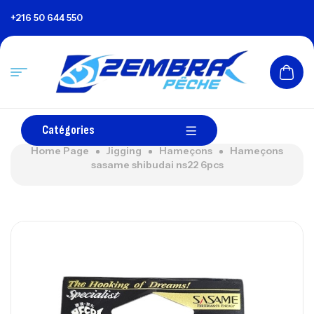
+216 50 644 550
Catégories
Home Page
Jigging
Hameçons
Hameçons
sasame shibudai ns22 6pcs