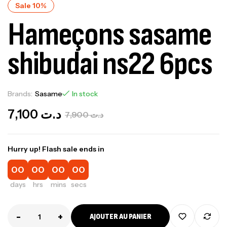
Sale 10%
Hameçons sasame
shibudai ns22 6pcs
Brands:
Sasame
In stock
7,100
د.ت
7,900
د.ت
Hurry up! Flash sale ends in
00
00
00
00
days
hrs
mins
secs
-
+
AJOUTER AU PANIER