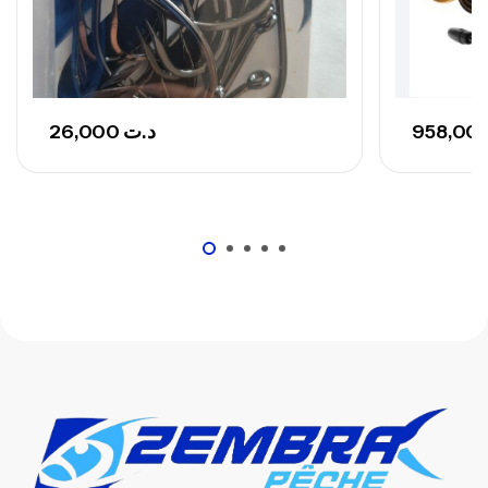
,
Cannes
Surfcasting
673,000
د.ت
748,000
د.ت
26,000
د.ت