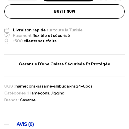
BUY IT NOW
Livraison rapide
sur toute la Tunisie
Paiement
flexible et sécurisé
+500
clients satisfaits
Garantie D’une Caisse Sécurisée Et Protégée
UGS :
hamecons-sasame-shibudai-ns24-6pcs
Catégories :
Hameçons
,
Jigging
Brands :
Sasame
AVIS (0)