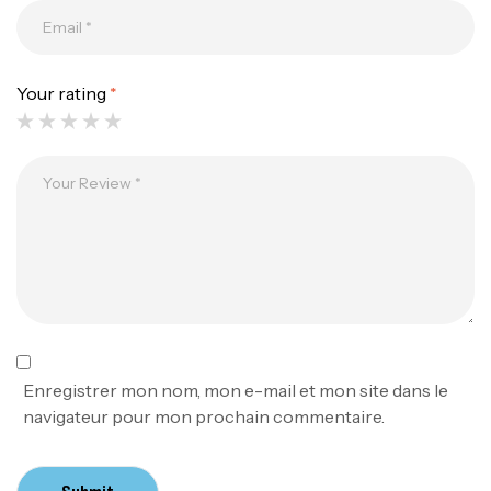
Your rating
*
Canne Jigging Sunset Massive Attack
1.83m 120/250gr 30kg
,
Cannes
Jigging
340,000
د.ت
379,000
د.ت
Foureau Kalli Kunnan Funda 1.70m
Expanded
,
Bagagerie
Surfcasting
378,000
د.ت
Enregistrer mon nom, mon e-mail et mon site dans le
420,000
د.ت
navigateur pour mon prochain commentaire.
Volant 3 Branches Inox T26S/35