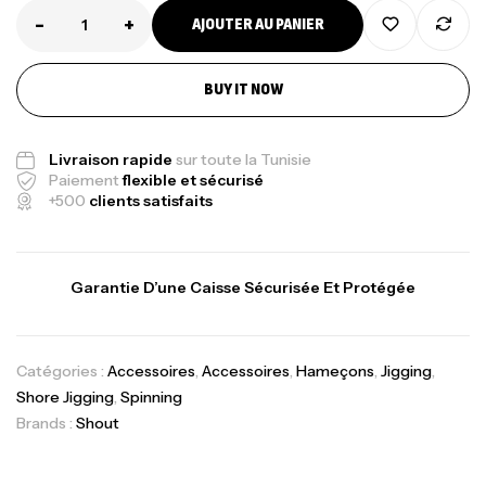
-
+
AJOUTER AU PANIER
Canne Jigging Sunset Massive Attack
BUY IT NOW
1.83m 120/250gr 30kg
,
Cannes
Jigging
Livraison rapide
sur toute la Tunisie
340,000
د.ت
Paiement
flexible et sécurisé
379,000
د.ت
+500
clients satisfaits
Foureau Kalli Kunnan Funda 1.70m
Expanded
Garantie D’une Caisse Sécurisée Et Protégée
,
Bagagerie
Surfcasting
378,000
د.ت
420,000
د.ت
Catégories :
Accessoires
,
Accessoires
,
Hameçons
,
Jigging
,
Shore Jigging
,
Spinning
Brands :
Shout
Volant 3 Branches Inox T26S/35
,
Accastillage bateau
Accessoires bateaux
367,000
د.ت