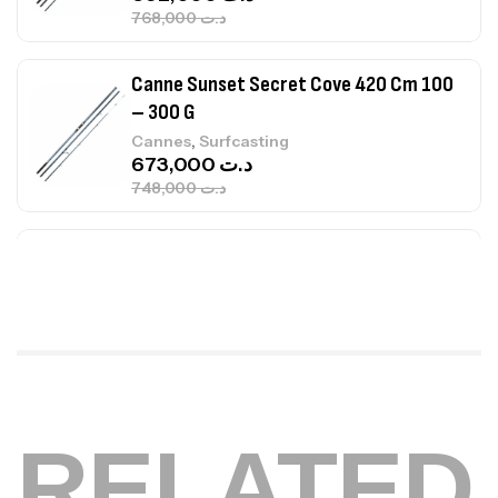
748,000
د.ت
Canne Jigging Sunset Massive Attack
1.83m 120/250gr 30kg
,
Cannes
Jigging
340,000
د.ت
379,000
د.ت
Foureau Kalli Kunnan Funda 1.70m
Expanded
,
Bagagerie
Surfcasting
378,000
د.ت
420,000
د.ت
Volant 3 Branches Inox T26S/35
RELATED
,
Accastillage bateau
Accessoires bateaux
367,000
د.ت