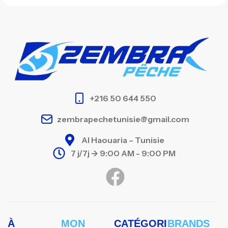
+216 50 644 550
zembrapechetunisie@gmail.com
Al Haouaria – Tunisie
7 j/7j -> 9:00 AM - 9:00 PM
À
MON
CATÉGORI
BRANDS