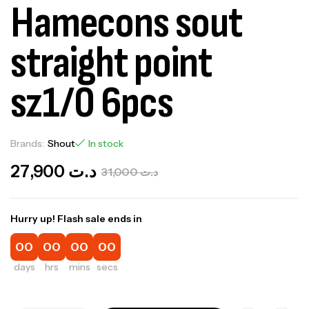
Hamecons sout
straight point
sz1/0 6pcs
Brands:
Shout
In stock
27,900
د.ت
31,000
د.ت
Hurry up! Flash sale ends in
00
00
00
00
days
hrs
mins
secs