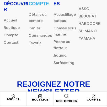
DÉCOUVRI
COMPTE
ES
ASSO
R
Détails du
Accastillage
BEUCHAT
Accueil
compte
bateau
HARDCORE
Boutique
Panier
Chasse sous
SHIMANO
marine
Compte
Commandes
YAMAHA
Pèche au
Contact
Favoris
flotteur
Jigging
Surfcasting
REJOIGNEZ NOTRE
NEWSLETTER
ACCUEIL
Inscrivez-vous pour recevoir nos offres spéciales
BOUTIQUE
COMPTE
RECHERCHER