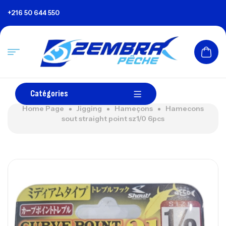
+216 50 644 550
Catégories
Home Page
Jigging
Hameçons
Hamecons
sout straight point sz1/0 6pcs