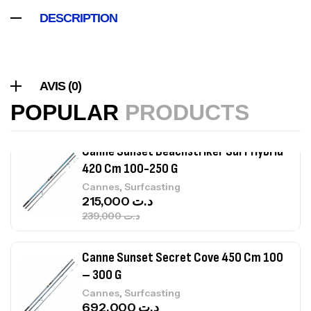
DESCRIPTION
Canne Sunset Beachstriker Surf Hybrid
420 Cm 100-250 G
,
Cannes
Surfcasting
AVIS (0)
215,000
د.ت
POPULAR
PRODUCTS
239,000
د.ت
Canne Sunset Secret Cove 450 Cm 100
– 300 G
,
Cannes
Surfcasting
692,000
د.ت
768,000
د.ت
Canne Sunset Secret Cove 420 Cm 100
– 300 G
,
Cannes
Surfcasting
673,000
د.ت