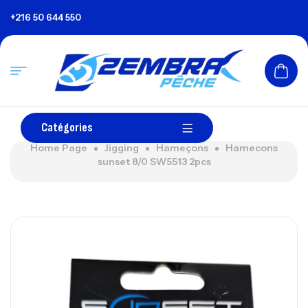
+216 50 644 550
Catégories
Home Page
Jigging
Hameçons
Hamecons
sunset 8/0 SW5513 2pcs