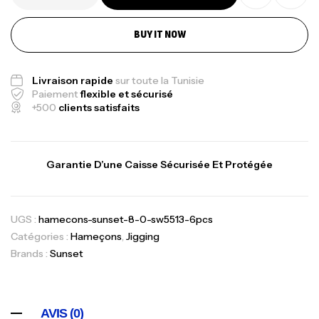
BUY IT NOW
Livraison rapide
sur toute la Tunisie
Paiement
flexible et sécurisé
+500
clients satisfaits
Garantie D’une Caisse Sécurisée Et Protégée
UGS :
hamecons-sunset-8-0-sw5513-6pcs
Catégories :
Hameçons
,
Jigging
Brands :
Sunset
AVIS (0)