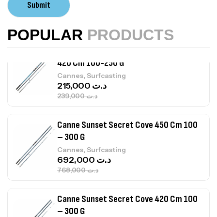
Submit
,
Accastillage bateau
Accessoires bateaux
367,000
د.ت
POPULAR
PRODUCTS
Canne Sunset Beachstriker Surf Hybrid
420 Cm 100-250 G
,
Cannes
Surfcasting
215,000
د.ت
239,000
د.ت
Canne Sunset Secret Cove 450 Cm 100
– 300 G
,
Cannes
Surfcasting
692,000
د.ت
768,000
د.ت
Canne Sunset Secret Cove 420 Cm 100
– 300 G