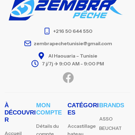
+216 50 644 550
zembrapechetunisie@gmail.com
Al Haouaria – Tunisie
7 j/7j -> 9:00 AM - 9:00 PM
À
MON
CATÉGORI
BRANDS
DÉCOUVRI
COMPTE
ES
ASSO
R
Détails du
Accastillage
BEUCHAT
Accueil
compte
bateau