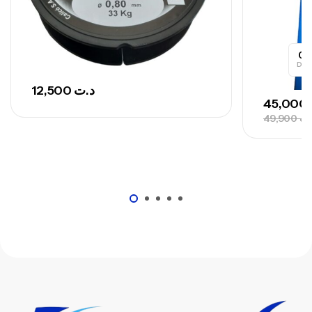
,
Cannes
Surfcasting
673,000
د.ت
748,000
د.ت
0
Day
12,500
د.ت
45,000
49,900
.ت