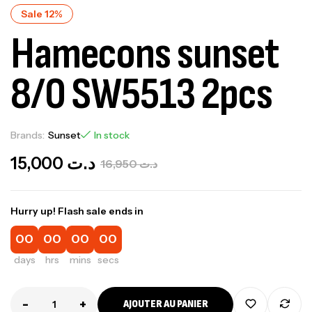
Sale 12%
Hamecons sunset
8/0 SW5513 2pcs
Brands:
Sunset
In stock
15,000
د.ت
16,950
د.ت
Hurry up! Flash sale ends in
00
00
00
00
days
hrs
mins
secs
-
+
AJOUTER AU PANIER