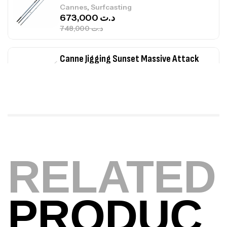
,
Cannes
Surfcasting
673,000
د.ت
748,000
د.ت
Canne Jigging Sunset Massive Attack
1.83m 120/250gr 30kg
,
Cannes
Jigging
340,000
د.ت
379,000
د.ت
Foureau Kalli Kunnan Funda 1.70m
Expanded
RELATED
,
Bagagerie
Surfcasting
378,000
د.ت
420,000
د.ت
PRODUC
Volant 3 Branches Inox T26S/35