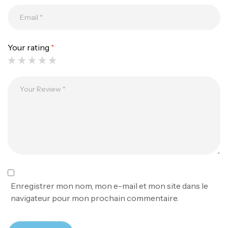
Your rating
*
Canne Jigging Sunset Massive Attack
1.83m 120/250gr 30kg
,
Cannes
Jigging
340,000
د.ت
379,000
د.ت
Foureau Kalli Kunnan Funda 1.70m
Expanded
,
Bagagerie
Surfcasting
378,000
د.ت
Enregistrer mon nom, mon e-mail et mon site dans le
420,000
د.ت
navigateur pour mon prochain commentaire.
Volant 3 Branches Inox T26S/35