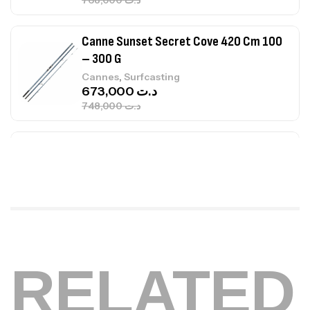
748,000
د.ت
Canne Jigging Sunset Massive Attack
1.83m 120/250gr 30kg
,
Cannes
Jigging
340,000
د.ت
379,000
د.ت
Foureau Kalli Kunnan Funda 1.70m
Expanded
,
Bagagerie
Surfcasting
378,000
د.ت
420,000
د.ت
RELATED
Volant 3 Branches Inox T26S/35
,
Accastillage bateau
Accessoires bateaux
367,000
د.ت