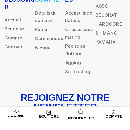
ASSO
R
Détails du
Accastillage
BEUCHAT
Accueil
compte
bateau
HARDCORE
Boutique
Panier
Chasse sous
SHIMANO
marine
Compte
Commandes
YAMAHA
Pèche au
Contact
Favoris
flotteur
Jigging
Surfcasting
REJOIGNEZ NOTRE
NEWSLETTER
ACCUEIL
Inscrivez-vous pour recevoir nos offres spéciales
BOUTIQUE
COMPTE
RECHERCHER