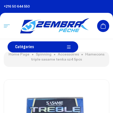
+216 50 644 550
Catégories
Home Page
Spinning
Accessoires
Hamecons
triple sasame tenka sz4 5pcs