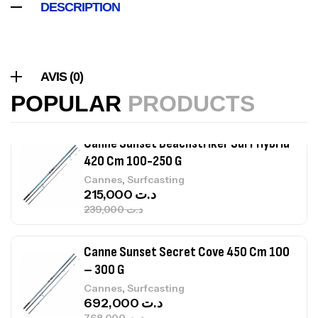
DESCRIPTION
Canne Sunset Beachstriker Surf Hybrid
420 Cm 100-250 G
AVIS (0)
,
Cannes
Surfcasting
215,000
د.ت
POPULAR
PRODUCTS
239,000
د.ت
Canne Sunset Secret Cove 450 Cm 100
– 300 G
,
Cannes
Surfcasting
692,000
د.ت
768,000
د.ت
Canne Sunset Secret Cove 420 Cm 100
– 300 G
,
Cannes
Surfcasting
673,000
د.ت