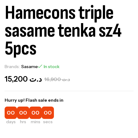
Hamecons triple
sasame tenka sz4
5pcs
Brands:
Sasame
In stock
15,200
د.ت
16,900
د.ت
Hurry up! Flash sale ends in
00
00
00
00
days
hrs
mins
secs