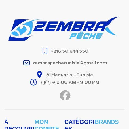
+216 50 644 550
zembrapechetunisie@gmail.com
Al Haouaria – Tunisie
7 j/7j -> 9:00 AM - 9:00 PM
À
MON
CATÉGORI
BRANDS
DÉCOUVRI
COMPTE
ES