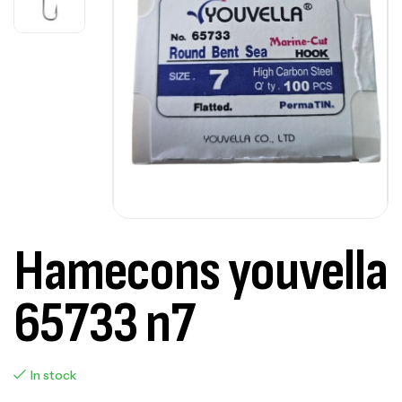
Hamecons youvella
65733 n7
In stock