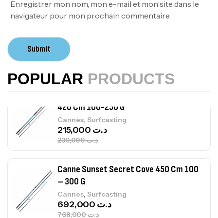
378,000
د.ت
Enregistrer mon nom, mon e-mail et mon site dans le
420,000
د.ت
navigateur pour mon prochain commentaire.
Volant 3 Branches Inox T26S/35
Submit
,
Accastillage bateau
Accessoires bateaux
367,000
د.ت
POPULAR
PRODUCTS
Canne Sunset Beachstriker Surf Hybrid
420 Cm 100-250 G
,
Cannes
Surfcasting
215,000
د.ت
239,000
د.ت
Canne Sunset Secret Cove 450 Cm 100
– 300 G
,
Cannes
Surfcasting
692,000
د.ت
768,000
د.ت