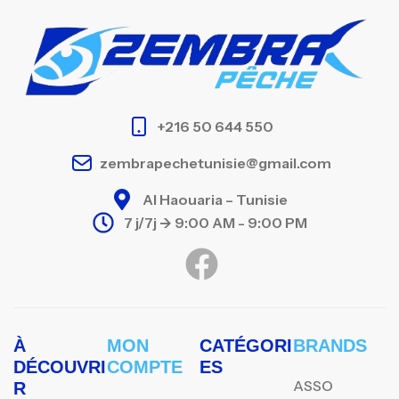
+216 50 644 550
zembrapechetunisie@gmail.com
Al Haouaria – Tunisie
7 j/7j -> 9:00 AM - 9:00 PM
À
MON
CATÉGORI
BRANDS
DÉCOUVRI
COMPTE
ES
ASSO
R