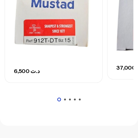
Canne Sunset Secret Cove 420 Cm 100
– 300 G
,
Cannes
Surfcasting
673,000
د.ت
748,000
د.ت
37,000
6,500
د.ت