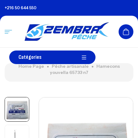
+216 50 644 550
Catégories
Home Page
Pêche artisanale
Hamecons
youvella 65733 n7