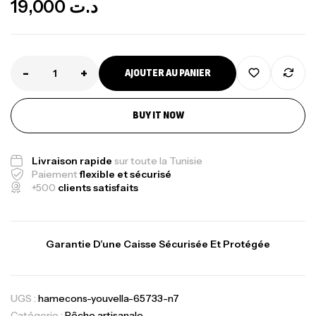
19,000
د.ت
-
+
AJOUTER AU PANIER
BUY IT NOW
Livraison rapide
sur toute la Tunisie
Paiement
flexible et sécurisé
+500
clients satisfaits
Garantie D’une Caisse Sécurisée Et Protégée
UGS :
hamecons-youvella-65733-n7
Catégorie :
Pêche artisanale