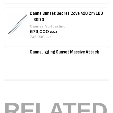
Canne Sunset Secret Cove 420 Cm 100
– 300 G
,
Cannes
Surfcasting
673,000
د.ت
748,000
د.ت
Canne Jigging Sunset Massive Attack
1.83m 120/250gr 30kg
,
Cannes
Jigging
340,000
د.ت
379,000
د.ت
Foureau Kalli Kunnan Funda 1.70m
Expanded
RELATED
,
Bagagerie
Surfcasting
378,000
د.ت