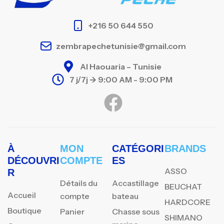
+216 50 644 550
zembrapechetunisie@gmail.com
Al Haouaria – Tunisie
7 j/7j -> 9:00 AM - 9:00 PM
À
MON
CATÉGORI
BRANDS
DÉCOUVRI
COMPTE
ES
ASSO
R
Détails du
Accastillage
BEUCHAT
Accueil
compte
bateau
HARDCORE
Boutique
Panier
Chasse sous
SHIMANO