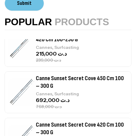
Submit
,
Accastillage bateau
Accessoires bateaux
367,000
د.ت
POPULAR
PRODUCTS
Canne Sunset Beachstriker Surf Hybrid
420 Cm 100-250 G
,
Cannes
Surfcasting
215,000
د.ت
239,000
د.ت
Canne Sunset Secret Cove 450 Cm 100
– 300 G
,
Cannes
Surfcasting
692,000
د.ت
768,000
د.ت
Canne Sunset Secret Cove 420 Cm 100
– 300 G