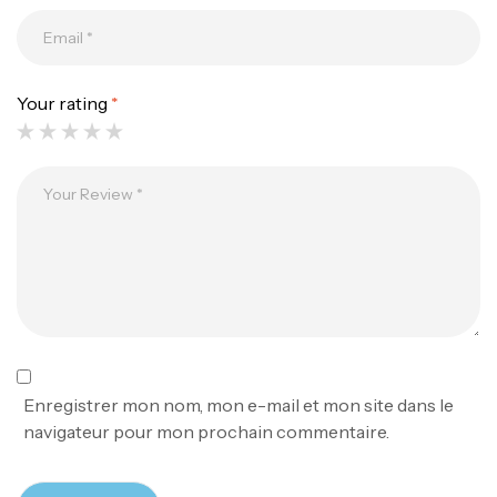
Your rating
*
Canne Jigging Sunset Massive Attack
1.83m 120/250gr 30kg
,
Cannes
Jigging
340,000
د.ت
379,000
د.ت
Foureau Kalli Kunnan Funda 1.70m
Expanded
,
Bagagerie
Surfcasting
378,000
د.ت
Enregistrer mon nom, mon e-mail et mon site dans le
420,000
د.ت
navigateur pour mon prochain commentaire.
Volant 3 Branches Inox T26S/35