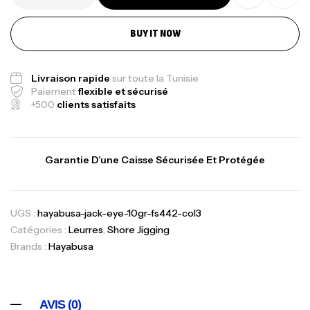
BUY IT NOW
Livraison rapide
sur toute la Tunisie
Paiement
flexible et sécurisé
+500
clients satisfaits
Garantie D’une Caisse Sécurisée Et Protégée
UGS :
hayabusa-jack-eye-10gr-fs442-col3
Catégories :
Leurres
,
Shore Jigging
Brands :
Hayabusa
AVIS (0)