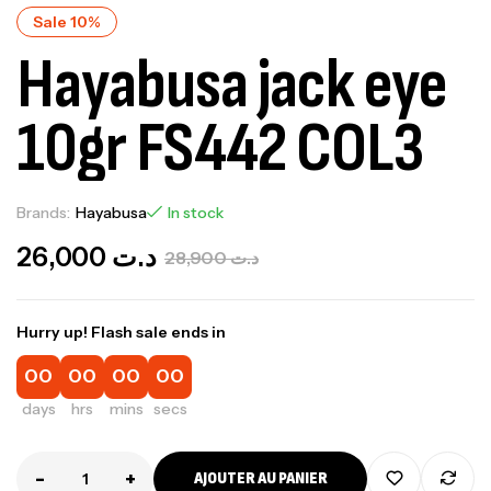
Sale 10%
Hayabusa jack eye
10gr FS442 COL3
Brands:
Hayabusa
In stock
26,000
د.ت
28,900
د.ت
Hurry up! Flash sale ends in
00
00
00
00
days
hrs
mins
secs
-
+
AJOUTER AU PANIER