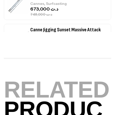
,
Cannes
Surfcasting
673,000
د.ت
748,000
د.ت
Canne Jigging Sunset Massive Attack
1.83m 120/250gr 30kg
,
Cannes
Jigging
340,000
د.ت
379,000
د.ت
Foureau Kalli Kunnan Funda 1.70m
Expanded
RELATED
,
Bagagerie
Surfcasting
378,000
د.ت
420,000
د.ت
PRODUC
Volant 3 Branches Inox T26S/35