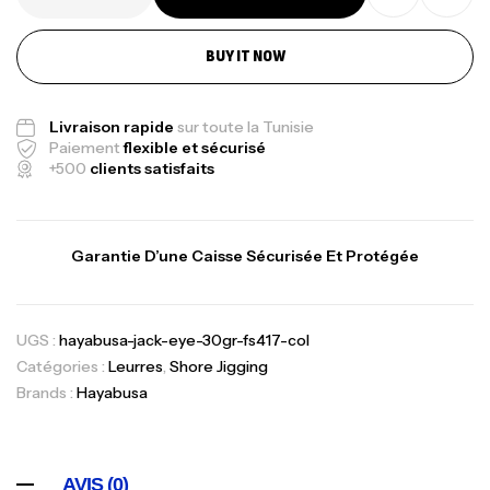
BUY IT NOW
Livraison rapide
sur toute la Tunisie
Paiement
flexible et sécurisé
+500
clients satisfaits
Garantie D’une Caisse Sécurisée Et Protégée
UGS :
hayabusa-jack-eye-30gr-fs417-col
Catégories :
Leurres
,
Shore Jigging
Brands :
Hayabusa
AVIS (0)