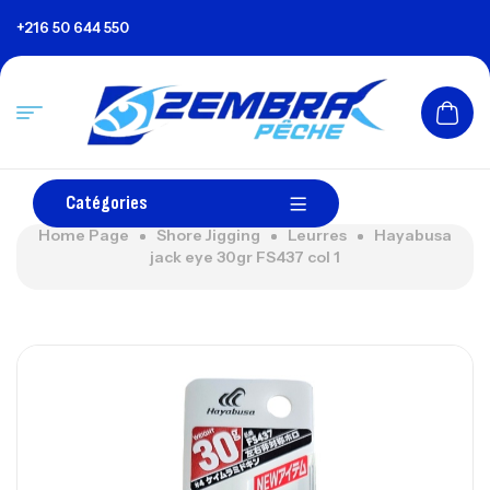
+216 50 644 550
Catégories
Home Page
Shore Jigging
Leurres
Hayabusa
jack eye 30gr FS437 col 1