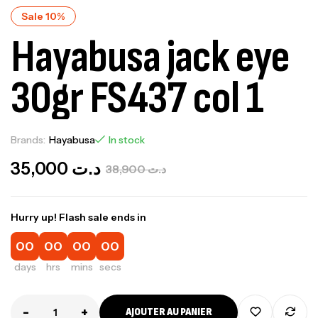
Sale 10%
Hayabusa jack eye
30gr FS437 col 1
Brands:
Hayabusa
In stock
35,000
د.ت
38,900
د.ت
Hurry up! Flash sale ends in
00
00
00
00
days
hrs
mins
secs
-
+
AJOUTER AU PANIER