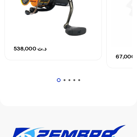
,
Cannes
Surfcasting
673,000
د.ت
748,000
د.ت
538,000
د.ت
67,000