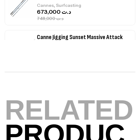
,
Cannes
Surfcasting
673,000
د.ت
748,000
د.ت
Canne Jigging Sunset Massive Attack
1.83m 120/250gr 30kg
,
Cannes
Jigging
340,000
د.ت
379,000
د.ت
Foureau Kalli Kunnan Funda 1.70m
Expanded
RELATED
,
Bagagerie
Surfcasting
378,000
د.ت
420,000
د.ت
PRODUC
Volant 3 Branches Inox T26S/35