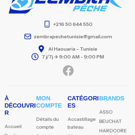
+216 50 644 550
zembrapechetunisie@gmail.com
Al Haouaria – Tunisie
7 j/7j -> 9:00 AM - 9:00 PM
À
MON
CATÉGORI
BRANDS
DÉCOUVRI
COMPTE
ES
ASSO
R
Détails du
Accastillage
BEUCHAT
Accueil
compte
bateau
HARDCORE