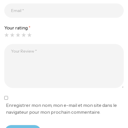
Your rating
*
Canne Jigging Sunset Massive Attack
1.83m 120/250gr 30kg
,
Cannes
Jigging
340,000
د.ت
379,000
د.ت
Foureau Kalli Kunnan Funda 1.70m
Expanded
,
Bagagerie
Surfcasting
378,000
د.ت
Enregistrer mon nom, mon e-mail et mon site dans le
420,000
د.ت
navigateur pour mon prochain commentaire.