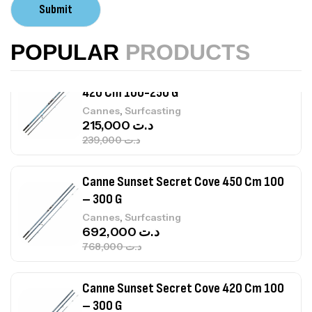
Volant 3 Branches Inox T26S/35
Submit
,
Accastillage bateau
Accessoires bateaux
367,000
د.ت
POPULAR
PRODUCTS
Canne Sunset Beachstriker Surf Hybrid
420 Cm 100-250 G
,
Cannes
Surfcasting
215,000
د.ت
239,000
د.ت
Canne Sunset Secret Cove 450 Cm 100
– 300 G
,
Cannes
Surfcasting
692,000
د.ت
768,000
د.ت
Canne Sunset Secret Cove 420 Cm 100
– 300 G