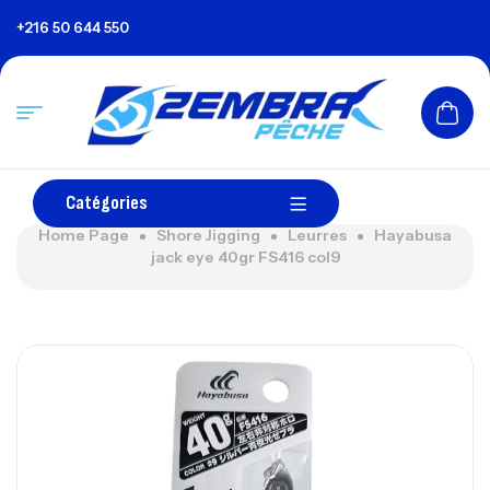
+216 50 644 550
Catégories
Home Page
Shore Jigging
Leurres
Hayabusa
jack eye 40gr FS416 col9