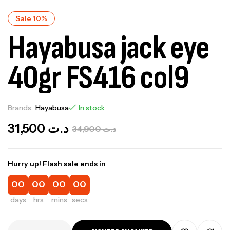
Sale 10%
Hayabusa jack eye
40gr FS416 col9
Brands:
Hayabusa
In stock
31,500
د.ت
34,900
د.ت
Hurry up! Flash sale ends in
00
00
00
00
days
hrs
mins
secs