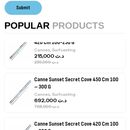
Volant 3 Branches Inox T26S/35
Submit
,
Accastillage bateau
Accessoires bateaux
367,000
د.ت
POPULAR
PRODUCTS
Canne Sunset Beachstriker Surf Hybrid
420 Cm 100-250 G
,
Cannes
Surfcasting
215,000
د.ت
239,000
د.ت
Canne Sunset Secret Cove 450 Cm 100
– 300 G
,
Cannes
Surfcasting
692,000
د.ت
768,000
د.ت
Canne Sunset Secret Cove 420 Cm 100