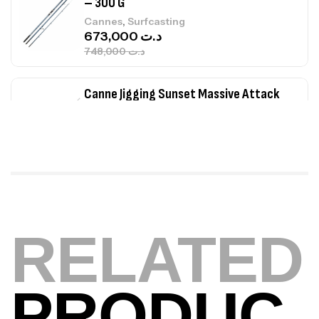
– 300 G
,
Cannes
Surfcasting
673,000
د.ت
748,000
د.ت
Canne Jigging Sunset Massive Attack
1.83m 120/250gr 30kg
,
Cannes
Jigging
340,000
د.ت
379,000
د.ت
Foureau Kalli Kunnan Funda 1.70m
Expanded
RELATED
,
Bagagerie
Surfcasting
378,000
د.ت
420,000
د.ت
PRODUC