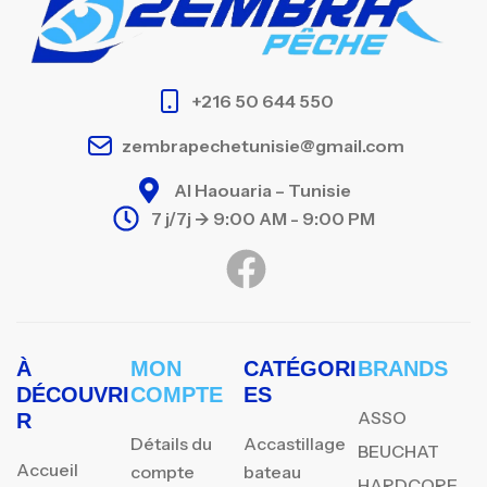
+216 50 644 550
zembrapechetunisie@gmail.com
Al Haouaria – Tunisie
7 j/7j -> 9:00 AM - 9:00 PM
À
MON
CATÉGORI
BRANDS
DÉCOUVRI
COMPTE
ES
ASSO
R
Détails du
Accastillage
BEUCHAT
Accueil
compte
bateau
HARDCORE