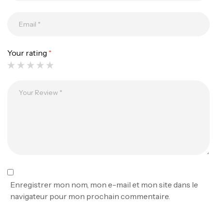
Your rating
*
Canne Jigging Sunset Massive Attack
1.83m 120/250gr 30kg
,
Cannes
Jigging
340,000
د.ت
379,000
د.ت
Foureau Kalli Kunnan Funda 1.70m
Expanded
,
Bagagerie
Surfcasting
378,000
د.ت
Enregistrer mon nom, mon e-mail et mon site dans le
420,000
د.ت
navigateur pour mon prochain commentaire.