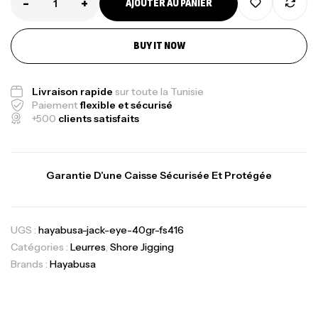
-
+
AJOUTER AU PANIER
BUY IT NOW
Livraison rapide
sur toute la Tunisie
Paiement
flexible et sécurisé
+500
clients satisfaits
Garantie D’une Caisse Sécurisée Et Protégée
UGS :
hayabusa-jack-eye-40gr-fs416
Catégories :
Leurres
,
Shore Jigging
Brands :
Hayabusa