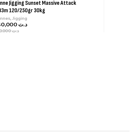
nne Jigging Sunset Massive Attack
83m 120/250gr 30kg
,
nnes
Jigging
340,000
د.ت
379,000
د.ت
ureau Kalli Kunnan Funda 1.70m
panded
,
gagerie
Surfcasting
378,000
د.ت
420,000
د.ت
lant 3 Branches Inox T26S/35
,
castillage bateau
Accessoires bateaux
367,000
د.ت