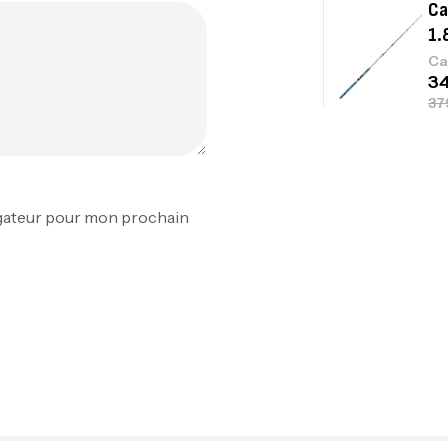
Ca
1.
Ca
Fo
Ex
igateur pour mon prochain
Ba
Vo
Ac