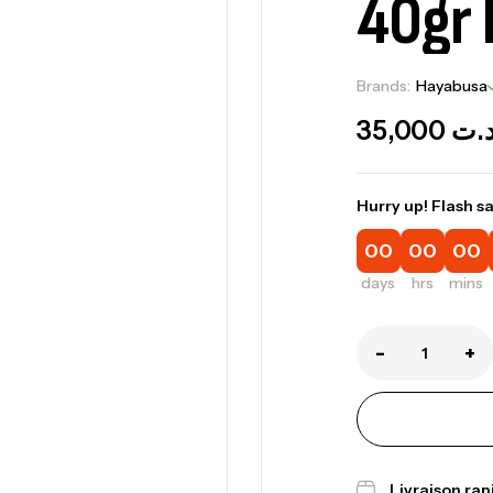
40gr 
Brands:
Hayabusa
35,000
.ت
Hurry up! Flash sa
00
00
00
days
hrs
mins
-
+
Livraison ra