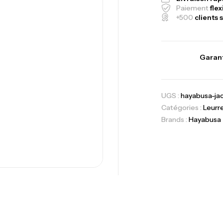
Paiement
flex
+500
clients s
Canne Jigging 
1.83m 120/250
,
Cannes
Jigging
Garant
Foureau Kalli 
UGS :
hayabusa-ja
Expanded
Catégories :
Leurr
,
Bagagerie
Surf
Brands :
Hayabusa
Volant 3 Branc
Accastillage ba
Ca
42