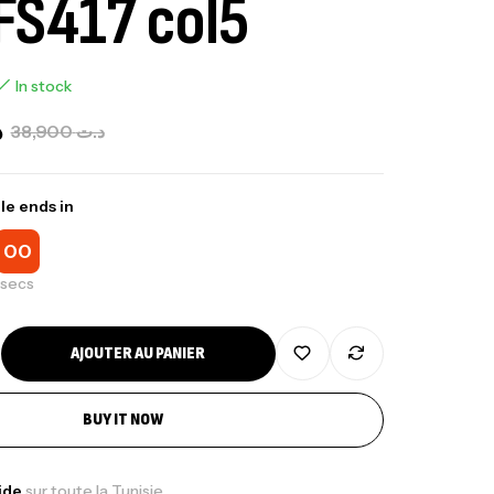
FS417 col5
In stock
د
38,900
د.ت
le ends in
00
secs
AJOUTER AU PANIER
BUY IT NOW
pide
sur toute la Tunisie