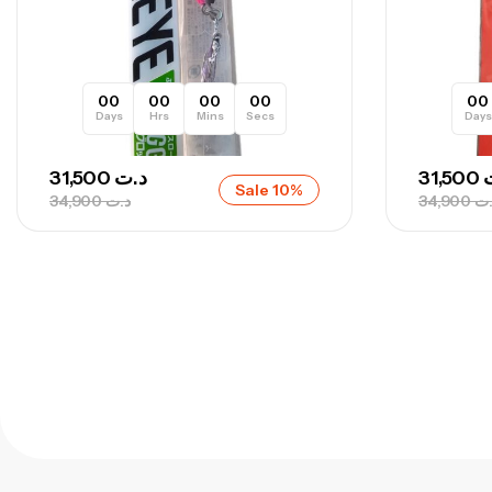
00
00
00
00
00
Days
Hrs
Mins
Secs
Days
31,500
د.ت
31,500
Sale 10%
34,900
د.ت
34,900
.ت