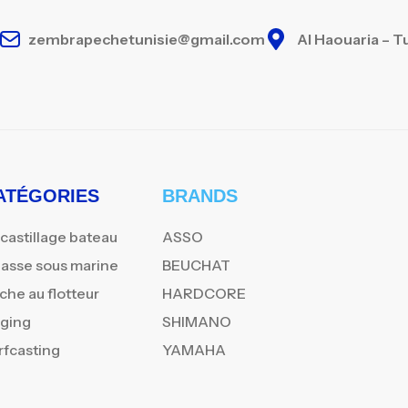
zembrapechetunisie@gmail.com
Al Haouaria – T
ATÉGORIES
BRANDS
castillage bateau
ASSO
asse sous marine
BEUCHAT
che au flotteur
HARDCORE
gging
SHIMANO
rfcasting
YAMAHA