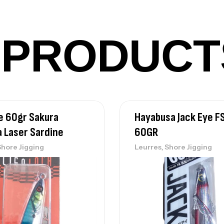
Ca
42
PRODUCT
Ca
Ca
re 60gr Sakura
Hayabusa Jack Eye F
– 
a Laser Sardine
60GR
Ca
,
Shore Jigging
Leurres
Shore Jigging
Ca
– 
Ca