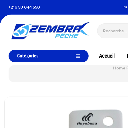
a Tunisie
+216 50 644 550
zembrapechetunisie@gmail.com
Accueil
Catégories
Home 