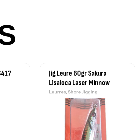
nne Sunset Beachstriker Surf Hybrid
0 Cm 100-250 G
S
,
nnes
Surfcasting
215,000
د.ت
239,000
د.ت
nne Sunset Secret Cove 450 Cm 100
S417
Jig Leure 60gr Sakura
300 G
Lisaloca Laser Minnow
,
nnes
Surfcasting
692,000
د.ت
,
Leurres
Shore Jigging
768,000
د.ت
nne Sunset Secret Cove 420 Cm 100
300 G
,
nnes
Surfcasting