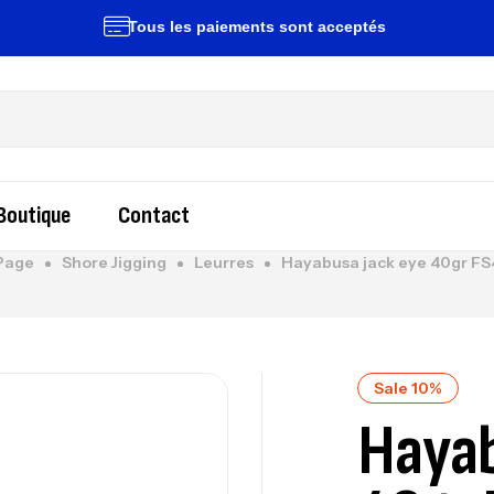
Tous les paiements sont acceptés
Liv
Boutique
Contact
Page
Shore Jigging
Leurres
Hayabusa jack eye 40gr FS
Sale 10%
Hayab