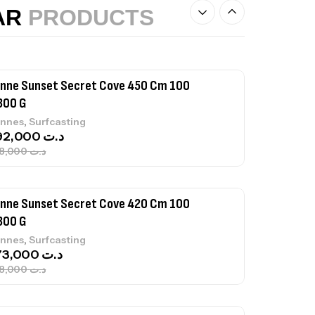
,
nnes
Surfcasting
AR
PRODUCTS
215,000
د.ت
239,000
د.ت
nne Sunset Secret Cove 450 Cm 100
300 G
,
nnes
Surfcasting
692,000
د.ت
768,000
د.ت
nne Sunset Secret Cove 420 Cm 100
300 G
,
nnes
Surfcasting
673,000
د.ت
748,000
د.ت