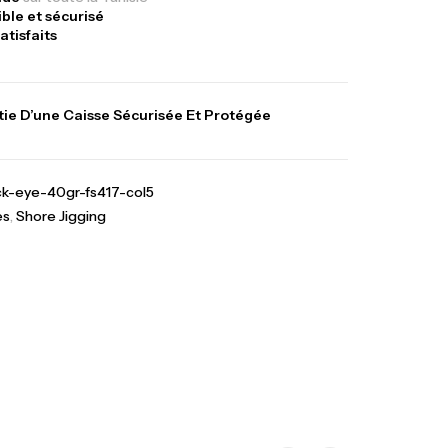
ible et sécurisé
atisfaits
Sunset Massive Attack
340,000
د.ت
gr 30kg
379,000
د.ت
ie D’une Caisse Sécurisée Et Protégée
Kunnan Funda 1.70m
378,000
د.ت
ck-eye-40gr-fs417-col5
420,000
د.ت
es
,
Shore Jigging
casting
hes Inox T26S/35
367,000
د.ت
,
teau
Accessoires bateaux
nne Sunset Beachstriker Surf Hybrid
0 Cm 100-250 G