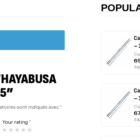
Ca
POPUL
Ca
– 
Ca
 “HAYABUSA
L5”
Ca
– 
atoires sont indiqués avec
*
Ca
Your rating
*