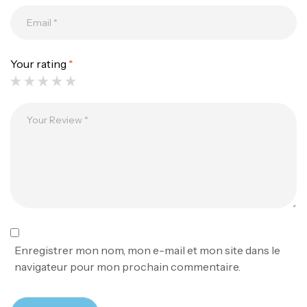
Your rating
*
Canne Jigging Sunset Massive Attack
1.83m 120/250gr 30kg
,
Cannes
Jigging
340,000
د.ت
379,000
د.ت
Foureau Kalli Kunnan Funda 1.70m
Expanded
,
Bagagerie
Surfcasting
378,000
د.ت
Enregistrer mon nom, mon e-mail et mon site dans le
420,000
د.ت
navigateur pour mon prochain commentaire.
Volant 3 Branches Inox T26S/35