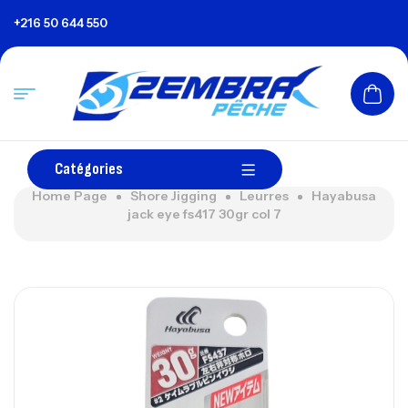
+216 50 644 550
Catégories
Home Page
Shore Jigging
Leurres
Hayabusa
jack eye fs417 30gr col 7