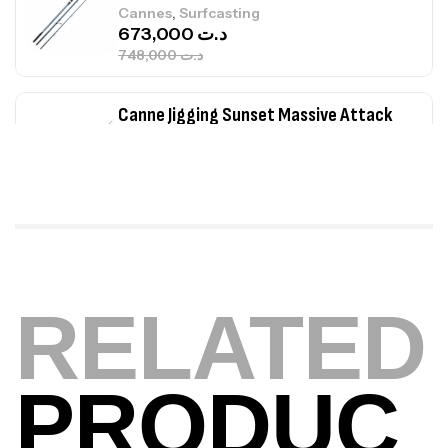
,
Cannes
Surfcasting
673,000
د.ت
748,000
د.ت
Canne Jigging Sunset Massive Attack
1.83m 120/250gr 30kg
,
Cannes
Jigging
340,000
د.ت
379,000
د.ت
Foureau Kalli Kunnan Funda 1.70m
Expanded
RELATED
,
Bagagerie
Surfcasting
378,000
د.ت
420,000
د.ت
PRODUC
Volant 3 Branches Inox T26S/35