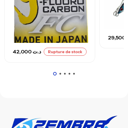
,
Cannes
Surfcasting
673,000
د.ت
748,000
د.ت
29,500
42,000
د.ت
Rupture de stock