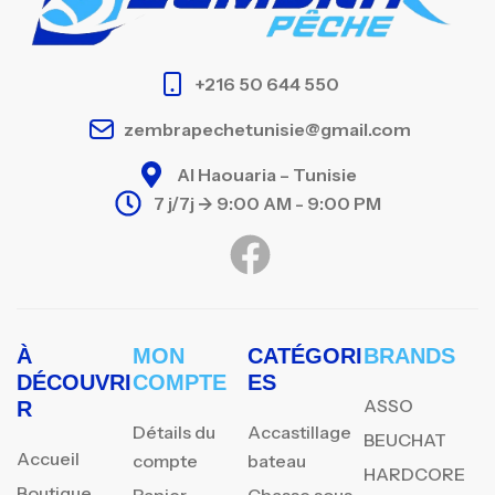
+216 50 644 550
zembrapechetunisie@gmail.com
Al Haouaria – Tunisie
7 j/7j -> 9:00 AM - 9:00 PM
À
MON
CATÉGORI
BRANDS
DÉCOUVRI
COMPTE
ES
ASSO
R
Détails du
Accastillage
BEUCHAT
Accueil
compte
bateau
HARDCORE
Boutique