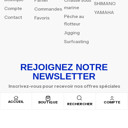
Panier
Chasse sous
SHIMANO
marine
Compte
Commandes
YAMAHA
Pèche au
Contact
Favoris
flotteur
Jigging
Surfcasting
REJOIGNEZ NOTRE
NEWSLETTER
Inscrivez-vous pour recevoir nos offres spéciales
ACCUEIL
BOUTIQUE
COMPTE
RECHERCHER
Copyright © 2025
By ADSVALLEY
. All rights reserved