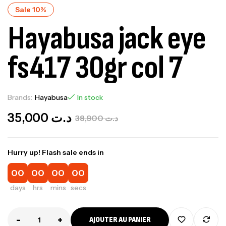
Sale 10%
Hayabusa jack eye
fs417 30gr col 7
Brands:
Hayabusa
In stock
35,000
د.ت
38,900
د.ت
Hurry up! Flash sale ends in
00
00
00
00
days
hrs
mins
secs
-
+
AJOUTER AU PANIER