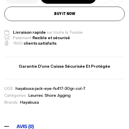
BUY IT NOW
Livraison rapide
sur toute la Tunisie
Paiement
flexible et sécurisé
+500
clients satisfaits
Garantie D’une Caisse Sécurisée Et Protégée
UGS :
hayabusa-jack-eye-fs417-30gr-col-7
Catégories :
Leurres
,
Shore Jigging
Brands :
Hayabusa
AVIS (0)