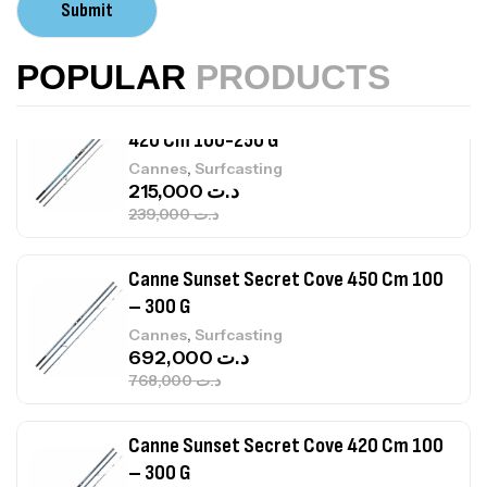
Submit
,
Accastillage bateau
Accessoires bateaux
367,000
د.ت
POPULAR
PRODUCTS
Canne Sunset Beachstriker Surf Hybrid
420 Cm 100-250 G
,
Cannes
Surfcasting
215,000
د.ت
239,000
د.ت
Canne Sunset Secret Cove 450 Cm 100
– 300 G
,
Cannes
Surfcasting
692,000
د.ت
768,000
د.ت
Canne Sunset Secret Cove 420 Cm 100
– 300 G