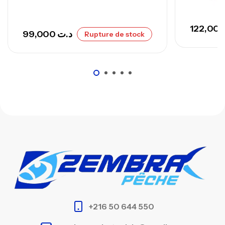
99,000
د.ت
Rupture de stock
+216 50 644 550