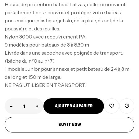
House de protection bateau Lalizas, celle-ci convient
parfaitement pour couvrir et protéger votre bateau
pneumatique, plastique, jet ski, de la pluie, du sel, de la
poussière et des feuilles.
Nylon 3000 avec recouvrement PA.
9 modèles pour bateaux de 3 à 8.30 m
Livrée dans une sacoche avec poignée de transport.
(bâche du n°0 au n°7)
1 modèle Junior pour annexe et petit bateau de 2.4 à 3 m
de long et 1.50 m de large.
NE PAS UTILISER EN TRANSPORT..
-
+
AJOUTER AU PANIER
Canne Jigging Sunset Massive Attack
1.83m 120/250gr 30kg
,
Cannes
Jigging
BUY IT NOW
340,000
د.ت
379,000
د.ت