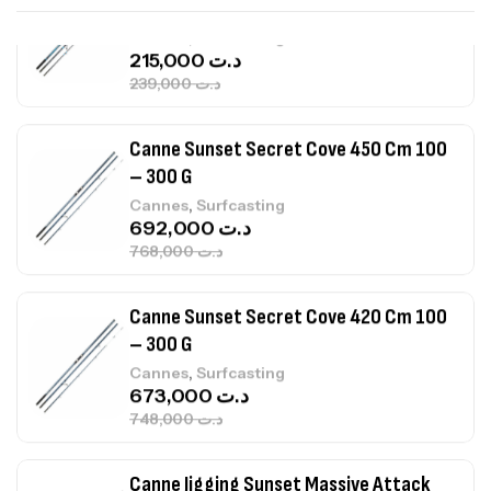
Canne Sunset Secret Cove 450 Cm 100
– 300 G
,
Cannes
Surfcasting
692,000
د.ت
768,000
د.ت
Canne Sunset Secret Cove 420 Cm 100
– 300 G
,
Cannes
Surfcasting
673,000
د.ت
748,000
د.ت
Canne Jigging Sunset Massive Attack
1.83m 120/250gr 30kg
,
Cannes
Jigging
340,000
د.ت
379,000
د.ت