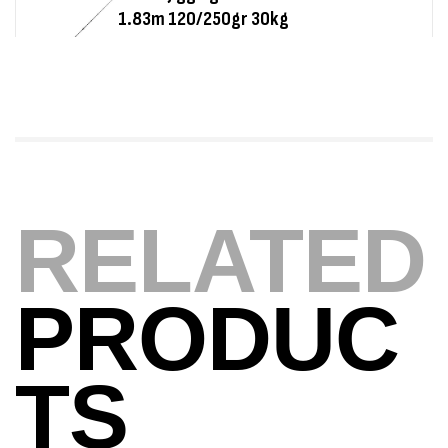
Foureau Kalli Kunnan Funda 1.70m
Expanded
,
Bagagerie
Surfcasting
378,000
د.ت
420,000
د.ت
Volant 3 Branches Inox T26S/35
RELATED
,
Accastillage bateau
Accessoires bateaux
367,000
د.ت
PRODUC
Canne Sunset Beachstriker Surf Hybrid
420 Cm 100-250 G
TS
,
Cannes
Surfcasting
215,000
د.ت
239,000
د.ت