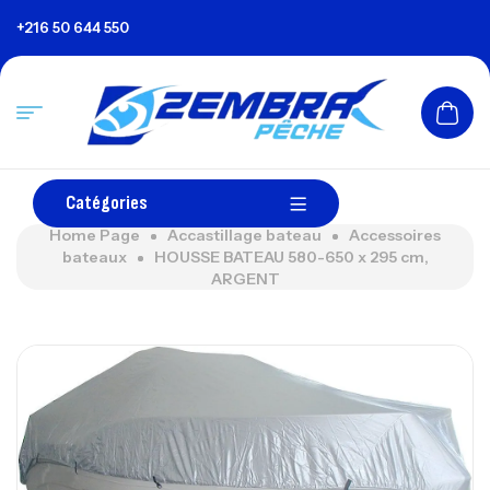
+216 50 644 550
Catégories
Home Page
Accastillage bateau
Accessoires
bateaux
HOUSSE BATEAU 580-650 x 295 cm,
ARGENT