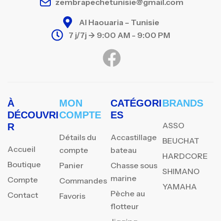
zembrapechetunisie@gmail.com
Al Haouaria – Tunisie
7 j/7j -> 9:00 AM - 9:00 PM
À
MON
CATÉGORI
BRANDS
DÉCOUVRI
COMPTE
ES
ASSO
R
Détails du
Accastillage
BEUCHAT
Accueil
compte
bateau
HARDCORE
Boutique
Panier
Chasse sous
SHIMANO
marine
Compte
Commandes
YAMAHA
Pèche au
Contact
Favoris
flotteur