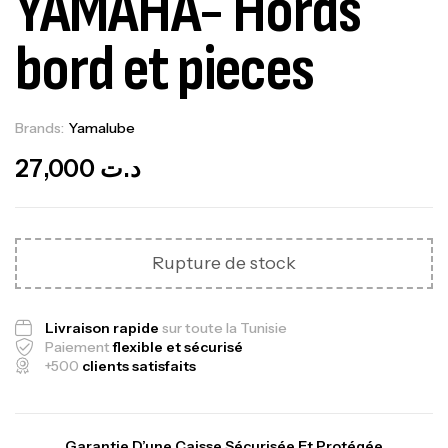
YAMAHA- Hords
bord et pieces
Brands:
Yamalube
Out Of Stock
27,000
د.ت
Rupture de stock
Livraison rapide
sur toute la Tunisie
Paiement
flexible et sécurisé
+500
clients satisfaits
Garantie D’une Caisse Sécurisée Et Protégée