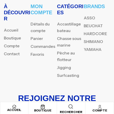
À
MON
CATÉGORI
BRANDS
DÉCOUVRI
COMPTE
ES
ASSO
R
Détails du
Accastillage
BEUCHAT
Accueil
compte
bateau
HARDCORE
Boutique
Panier
Chasse sous
SHIMANO
marine
Compte
Commandes
YAMAHA
Pèche au
Contact
Favoris
flotteur
Jigging
Surfcasting
REJOIGNEZ NOTRE
NEWSLETTER
ACCUEIL
BOUTIQUE
COMPTE
RECHERCHER