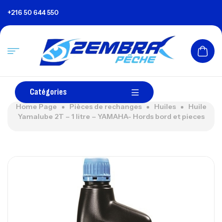
+216 50 644 550
Catégories
Home Page
Pièces de rechanges
Huiles
Huile
Yamalube 2T – 1 litre – YAMAHA- Hords bord et pieces