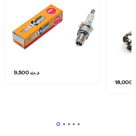
,
Cannes
Surfcasting
692,000
د.ت
768,000
د.ت
Canne Sunset Secret Cove 420 Cm 100
– 300 G
,
Cannes
Surfcasting
673,000
د.ت
748,000
د.ت
9,500
د.ت
18,000