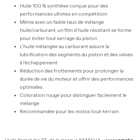
Huile 100 % synthèse conçue pour des
performances ultimes en compétition
Même avec un faible taux de mélange
huile/carburant, un film d’huile résistant se forme
pour éviter tout serrage du piston
L’huile mélangée au carburant assure la
lubrification des segments du piston et des valves
à l’échappement
Réduction des frottements pour prolonger la
durée de vie du moteur et offrir des performances
Canne Jigging Sunset Massive Attack
optimales
1.83m 120/250gr 30kg
Coloration rouge pour distinguer facilement le
,
Cannes
Jigging
mélange
340,000
د.ت
Recommandée pour les motos tout-terrain
379,000
د.ت
Foureau Kalli Kunnan Funda 1.70m
Huile Yamalube 2T de la marque YAMAHA :
www.yamaha-