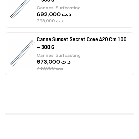
,
Cannes
Surfcasting
692,000
د.ت
768,000
د.ت
Canne Sunset Secret Cove 420 Cm 100
– 300 G
,
Cannes
Surfcasting
673,000
د.ت
748,000
د.ت
Canne Jigging Sunset Massive Attack
1.83m 120/250gr 30kg
,
Cannes
Jigging
340,000
د.ت
379,000
د.ت
Foureau Kalli Kunnan Funda 1.70m