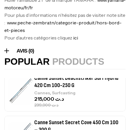
Expanded
motor.eu/fr/fr
,
Bagagerie
Surfcasting
378,000
د.ت
Pour plus d’informations n’hésitez pas de visiter note site
420,000
د.ت
:
www.peche-zembra.tn/categorie-produit/hors-bord-
et-pieces
Pour d’autres catégories cliquez
ici
Volant 3 Branches Inox T26S/35
,
Accastillage bateau
Accessoires bateaux
AVIS (0)
367,000
د.ت
POPULAR
PRODUCTS
Canne Sunset Beachstriker Surf Hybrid
420 Cm 100-250 G
,
Cannes
Surfcasting
215,000
د.ت
239,000
د.ت
Canne Sunset Secret Cove 450 Cm 100
– 300 G