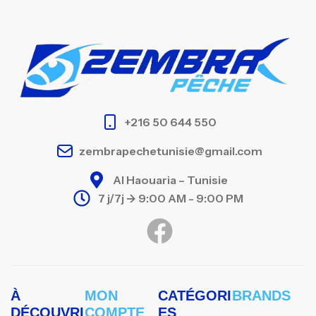
+216 50 644 550
zembrapechetunisie@gmail.com
Al Haouaria – Tunisie
7 j/7j -> 9:00 AM - 9:00 PM
À
MON
CATÉGORI
BRANDS
DÉCOUVRI
COMPTE
ES