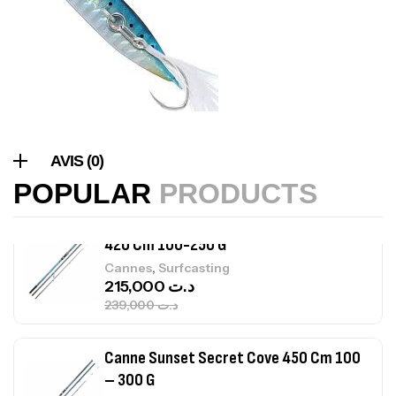
Expanded
,
Bagagerie
Surfcasting
378,000
د.ت
420,000
د.ت
Volant 3 Branches Inox T26S/35
,
Accastillage bateau
Accessoires bateaux
AVIS (0)
367,000
د.ت
POPULAR
PRODUCTS
Canne Sunset Beachstriker Surf Hybrid
420 Cm 100-250 G
,
Cannes
Surfcasting
215,000
د.ت
239,000
د.ت
Canne Sunset Secret Cove 450 Cm 100
– 300 G