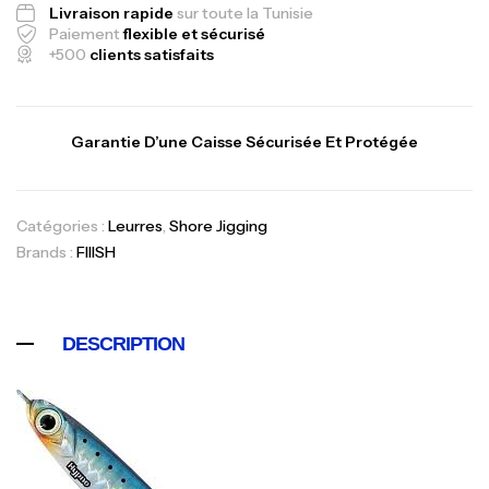
Livraison rapide
sur toute la Tunisie
Paiement
flexible et sécurisé
+500
clients satisfaits
Garantie D’une Caisse Sécurisée Et Protégée
Catégories :
Leurres
,
Shore Jigging
Brands :
FIIISH
Canne Jigging Sunset Massive Attack
1.83m 120/250gr 30kg
DESCRIPTION
,
Cannes
Jigging
340,000
د.ت
379,000
د.ت
Foureau Kalli Kunnan Funda 1.70m