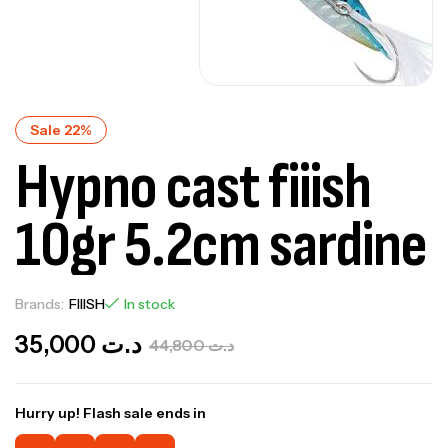
Sale 22%
Hypno cast fiiish
10gr 5.2cm sardine
Brands:
FIIISH
In stock
35,000
د.ت
44,800
د.ت
Hurry up! Flash sale ends in