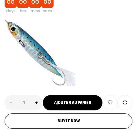
00
00
00
00
days
hrs
mins
secs
-
+
AJOUTER AU PANIER
BUY IT NOW