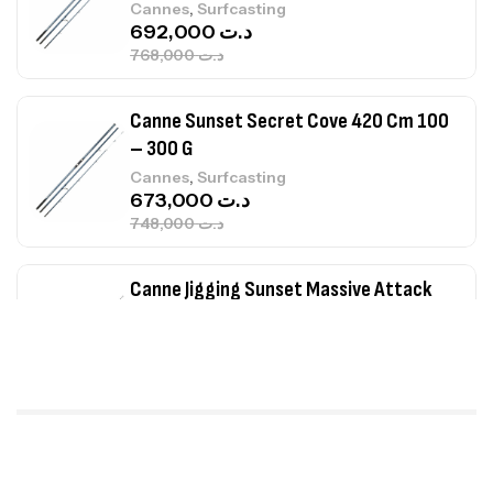
,
Cannes
Surfcasting
692,000
د.ت
768,000
د.ت
Canne Sunset Secret Cove 420 Cm 100
– 300 G
,
Cannes
Surfcasting
673,000
د.ت
748,000
د.ت
Canne Jigging Sunset Massive Attack
1.83m 120/250gr 30kg
,
Cannes
Jigging
340,000
د.ت
379,000
د.ت
Foureau Kalli Kunnan Funda 1.70m
Expanded