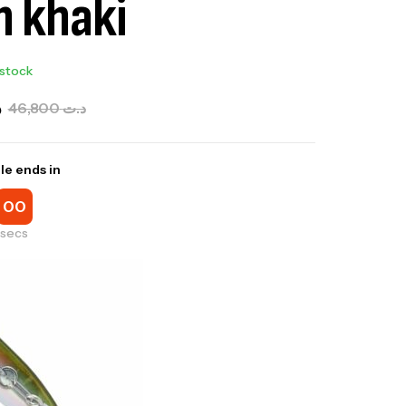
 khaki
 stock
د
46,800
د.ت
le ends in
00
secs