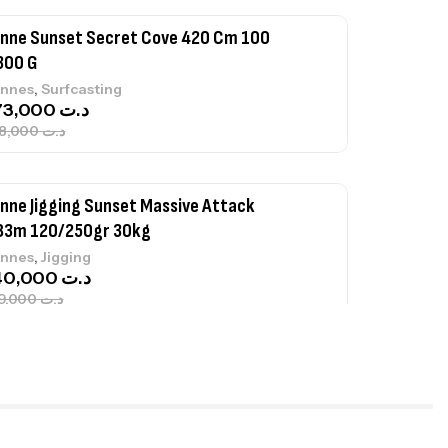
nne Sunset Secret Cove 420 Cm 100
300 G
,
nnes
Surfcasting
673,000
د.ت
748,000
د.ت
nne Jigging Sunset Massive Attack
83m 120/250gr 30kg
,
nnes
Jigging
340,000
د.ت
379,000
د.ت
ureau Kalli Kunnan Funda 1.70m
panded
,
gagerie
Surfcasting
378,000
د.ت