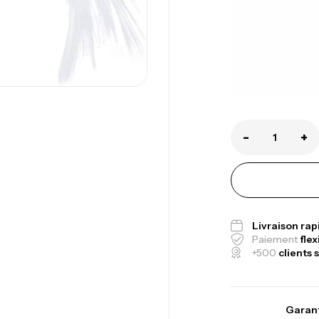
-
+
Canne Jigging 
1.83m 120/250
,
Cannes
Jigging
Livraison ra
Paiement
flex
+500
clients s
Foureau Kalli 
Expanded
,
Bagagerie
Surf
Garant