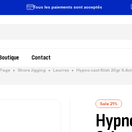
Tous les paiements sont acceptés
Liv
Boutique
Contact
Page
Shore Jigging
Leurres
Hypno cast fiiish 20gr 6.4c
Sale 21%
Hypno