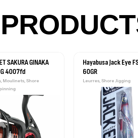
PRODUCT
Vo
Ac
ET SAKURA GINAKA
Hayabusa Jack Eye F
NG 4007fd
60GR
Ca
,
,
,
s
Moulinets
Shore
Leurres
Shore Jigging
42
pinning
Ca
Ca
– 