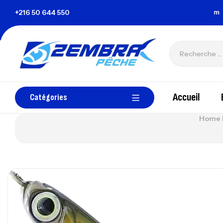
a Tunisie
+216 50 644 550
zembrapechetunisie@gmail.com
Accueil
Catégories
Home 