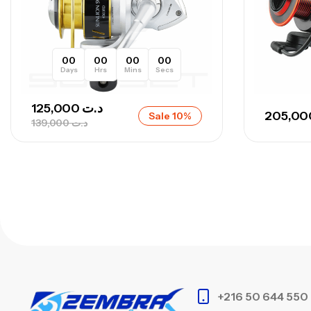
00
00
00
00
Days
Hrs
Mins
Secs
125,000
د.ت
Sale 10%
139,000
د.ت
+216 50 644 550