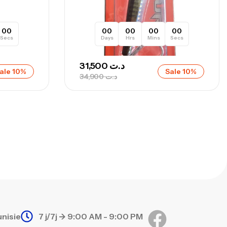
,
nnes
Surfcasting
692,000
د.ت
768,000
د.ت
00
00
00
00
00
Secs
Days
Hrs
Mins
Secs
nne Sunset Secret Cove 420 Cm 100
31,500
د.ت
ale 10%
Sale 10%
300 G
34,900
د.ت
,
nnes
Surfcasting
673,000
د.ت
748,000
د.ت
unisie
7 j/7j -> 9:00 AM - 9:00 PM