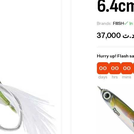
6.4cm
Brands:
FIIISH
In
37,000
.ت
Hurry up! Flash sa
00
00
00
days
hrs
mins