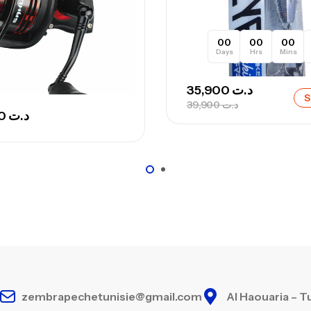
Ca
00
00
00
Days
Hrs
Mins
Ca
35,900
د.ت
S
– 
39,900
د.ت
205,000
د.ت
Ca
zembrapechetunisie@gmail.com
Al Haouaria – T