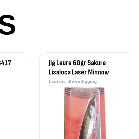
420,000
د.ت
S
lant 3 Branches Inox T26S/35
,
castillage bateau
Accessoires bateaux
367,000
د.ت
S417
Jig Leure 60gr Sakura
Lisaloca Laser Minnow
nne Sunset Beachstriker Surf Hybrid
,
Leurres
Shore Jigging
0 Cm 100-250 G
,
nnes
Surfcasting
215,000
د.ت
239,000
د.ت
nne Sunset Secret Cove 450 Cm 100
300 G