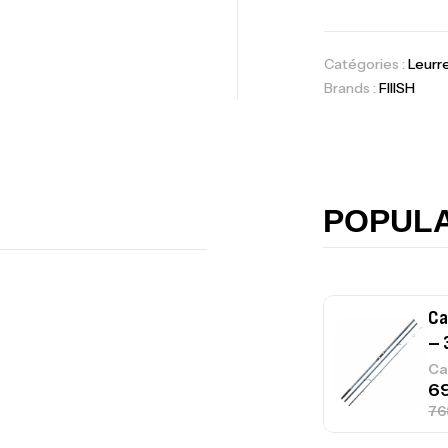
Volant 3 Branc
Catégories :
Leurr
Accastillage ba
Brands :
FIIISH
Ca
42
Ca
POPUL
Ca
– 
Ca