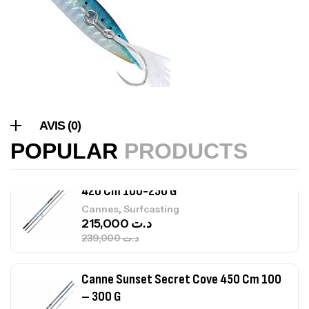
Expanded
,
Bagagerie
Surfcasting
378,000
د.ت
420,000
د.ت
Volant 3 Branches Inox T26S/35
,
Accastillage bateau
Accessoires bateaux
AVIS (0)
367,000
د.ت
POPULAR
PRODUCTS
Canne Sunset Beachstriker Surf Hybrid
420 Cm 100-250 G
,
Cannes
Surfcasting
215,000
د.ت
239,000
د.ت
Canne Sunset Secret Cove 450 Cm 100
– 300 G