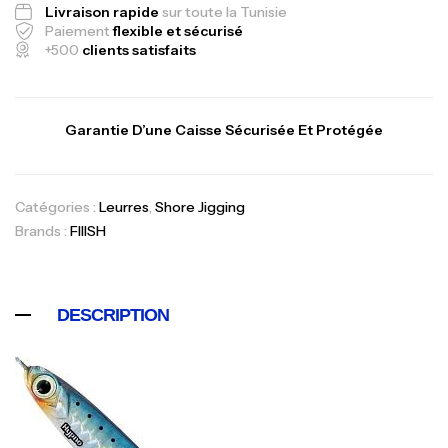
Livraison rapide
sur toute la Tunisie
Paiement
flexible et sécurisé
+500
clients satisfaits
Garantie D’une Caisse Sécurisée Et Protégée
Catégories :
Leurres
,
Shore Jigging
Brands :
FIIISH
Canne Jigging Sunset Massive Attack
1.83m 120/250gr 30kg
DESCRIPTION
,
Cannes
Jigging
340,000
د.ت
379,000
د.ت
Foureau Kalli Kunnan Funda 1.70m