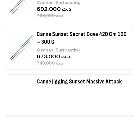
,
Cannes
Surfcasting
692,000
د.ت
768,000
د.ت
Canne Sunset Secret Cove 420 Cm 100
– 300 G
,
Cannes
Surfcasting
673,000
د.ت
748,000
د.ت
Canne Jigging Sunset Massive Attack
1.83m 120/250gr 30kg
,
Cannes
Jigging
340,000
د.ت
379,000
د.ت
Foureau Kalli Kunnan Funda 1.70m
Expanded