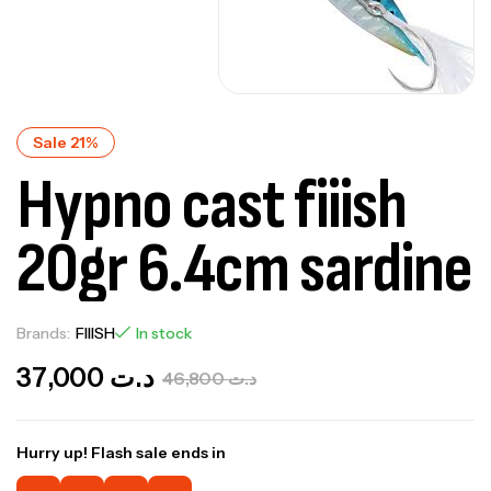
Sale 21%
Hypno cast fiiish
20gr 6.4cm sardine
Brands:
FIIISH
In stock
37,000
د.ت
46,800
د.ت
Hurry up! Flash sale ends in