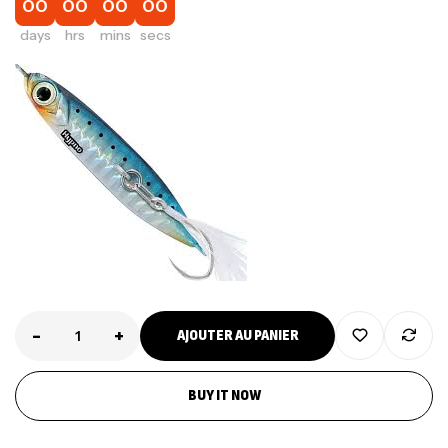
00
00
00
00
days
hrs
mins
secs
-
+
AJOUTER AU PANIER
BUY IT NOW