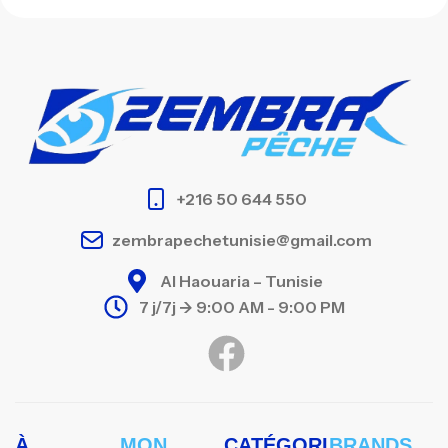
+216 50 644 550
zembrapechetunisie@gmail.com
Al Haouaria – Tunisie
7 j/7j -> 9:00 AM - 9:00 PM
À
MON
CATÉGORI
BRANDS