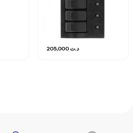
239,000
د.ت
nne Sunset Secret Cove 450 Cm 100
300 G
,
nnes
Surfcasting
692,000
د.ت
205,000
د.ت
768,000
د.ت
nne Sunset Secret Cove 420 Cm 100
300 G
,
nnes
Surfcasting
673,000
د.ت
748,000
د.ت