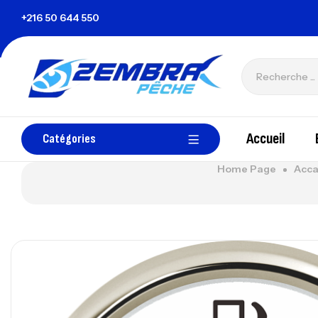
unisie
+216 50 644 550
zembrapechetunisie@gmail.com
Accueil
Catégories
Home Page
Acca