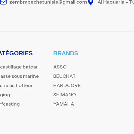
zembrapechetunisie@gmail.com
Al Haouaria – T
ATÉGORIES
BRANDS
castillage bateau
ASSO
asse sous marine
BEUCHAT
che au flotteur
HARDCORE
gging
SHIMANO
rfcasting
YAMAHA