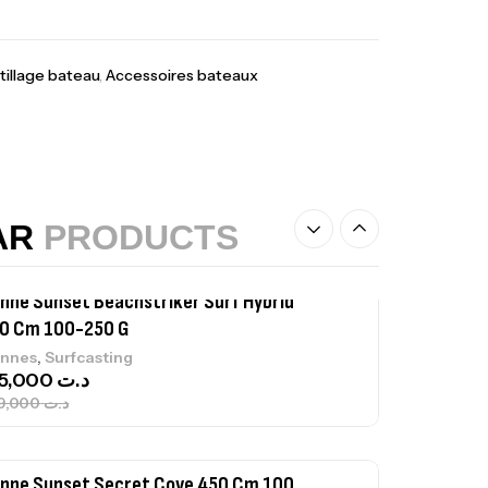
,
gagerie
Surfcasting
378,000
د.ت
420,000
د.ت
tillage bateau
,
Accessoires bateaux
lant 3 Branches Inox T26S/35
,
castillage bateau
Accessoires bateaux
367,000
د.ت
AR
PRODUCTS
nne Sunset Beachstriker Surf Hybrid
0 Cm 100-250 G
,
nnes
Surfcasting
215,000
د.ت
239,000
د.ت
nne Sunset Secret Cove 450 Cm 100