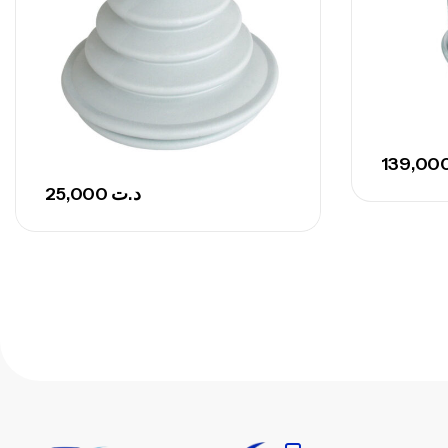
25,000
د.ت