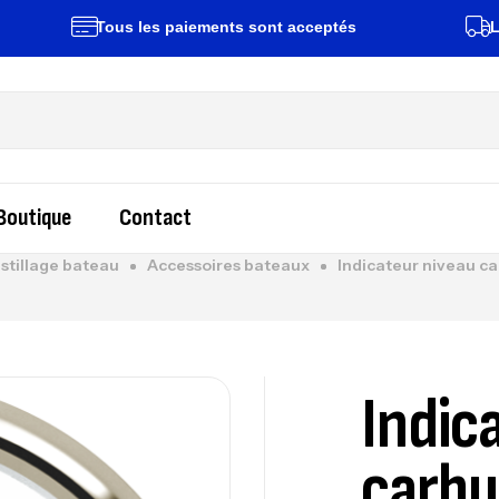
Tous les paiements sont acceptés
Livrai
Boutique
Contact
stillage bateau
Accessoires bateaux
Indicateur niveau ca
Indic
carbu