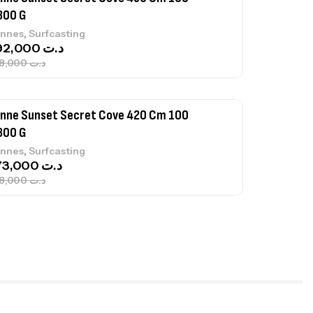
300 G
,
nnes
Surfcasting
692,000
د.ت
768,000
د.ت
nne Sunset Secret Cove 420 Cm 100
300 G
,
nnes
Surfcasting
673,000
د.ت
748,000
د.ت
nne Jigging Sunset Massive Attack
83m 120/250gr 30kg
,
nnes
Jigging
340,000
د.ت
379,000
د.ت