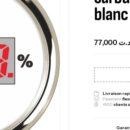
blanc
Out Of Stock
77,000
.ت
Ca
1.
Ca
Livraison ra
Paiement
flex
+500
clients s
Fo
Ex
Garant