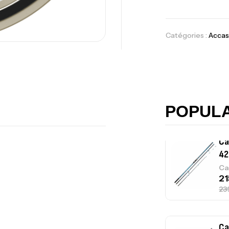
Ba
Catégories :
Accas
Vo
Ac
POPUL
Ca
42
Ca
Ca