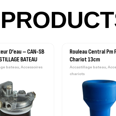
PRODUCT
Fo
Ex
Ba
eur D’eau – CAN-SB
Rouleau Central Pm 
STILLAGE BATEAU
Chariot 13cm
Vo
,
,
age bateau
Accessoires
Accastillage bateau
Acce
Ac
chariots
Ca
42
Ca