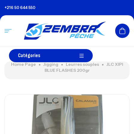
+216 50 644 550
Catégories
Home Page
Jigging
Leurres souples
JLC XIPI
BLUE FLASHES 200gr