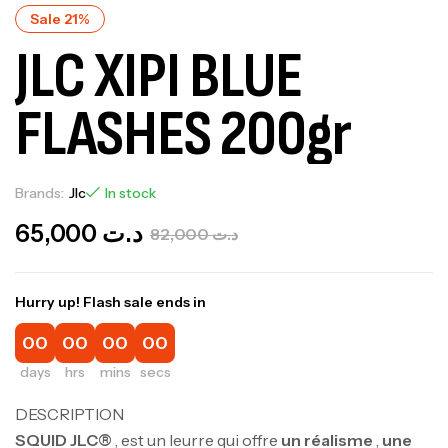
Sale 21%
JLC XIPI BLUE
FLASHES 200gr
Brands:
Jlc
In stock
65,000
د.ت
82,000
د.ت
Hurry up! Flash sale ends in
00
00
00
00
days
hrs
mins
secs
DESCRIPTION
SQUID JLC®
, est un leurre qui offre
un réalisme
,
une