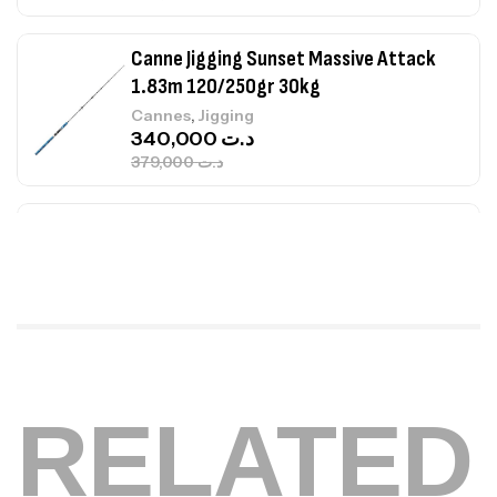
Canne Jigging Sunset Massive Attack
1.83m 120/250gr 30kg
,
Cannes
Jigging
340,000
د.ت
379,000
د.ت
Foureau Kalli Kunnan Funda 1.70m
Expanded
,
Bagagerie
Surfcasting
378,000
د.ت
420,000
د.ت
Volant 3 Branches Inox T26S/35
RELATED
,
Accastillage bateau
Accessoires bateaux
367,000
د.ت