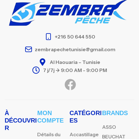
+216 50 644 550
zembrapechetunisie@gmail.com
Al Haouaria – Tunisie
7 j/7j -> 9:00 AM - 9:00 PM
À
MON
CATÉGORI
BRANDS
DÉCOUVRI
COMPTE
ES
ASSO
R
Détails du
Accastillage
BEUCHAT