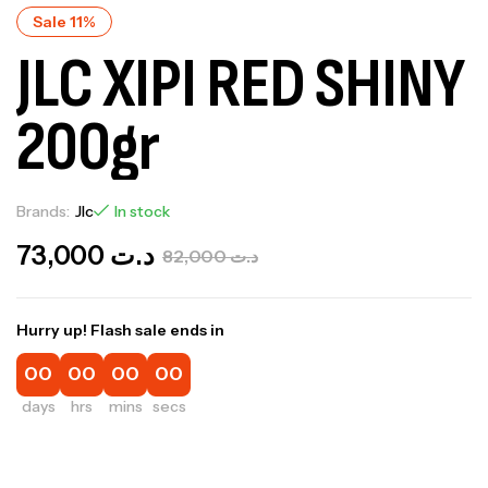
Sale 11%
JLC XIPI RED SHINY
200gr
Brands:
Jlc
In stock
73,000
د.ت
82,000
د.ت
Hurry up! Flash sale ends in
00
00
00
00
days
hrs
mins
secs