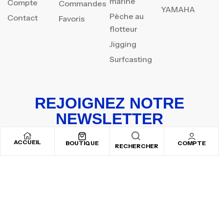
marine
Compte
Commandes
YAMAHA
Pèche au
Contact
Favoris
flotteur
Jigging
Surfcasting
REJOIGNEZ NOTRE
NEWSLETTER
Inscrivez-vous pour recevoir nos offres spéciales
ACCUEIL
BOUTIQUE
COMPTE
RECHERCHER
Copyright © 2025
By ADSVALLEY
. All rights reserved