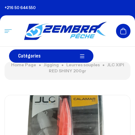
+216 50 644 550
Catégories
Home Page
Jigging
Leurres souples
JLC XIPI
RED SHINY 200gr