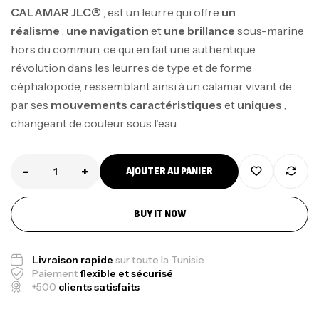
CALAMAR JLC®
, est un leurre qui offre
un
réalisme
,
une navigation
et
une brillance
sous-marine
hors du commun, ce qui en fait une authentique
révolution dans les leurres de type et de forme
céphalopode, ressemblant ainsi à un calamar vivant de
par ses
mouvements caractéristiques
et
uniques
,
changeant de couleur sous l’eau.
-
+
AJOUTER AU PANIER
BUY IT NOW
Livraison rapide
sur toute la Tunisie
Paiement
flexible et sécurisé
+500
clients satisfaits