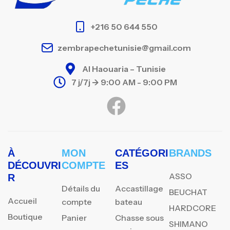
+216 50 644 550
zembrapechetunisie@gmail.com
Al Haouaria – Tunisie
7 j/7j -> 9:00 AM - 9:00 PM
À
MON
CATÉGORI
BRANDS
DÉCOUVRI
COMPTE
ES
ASSO
R
Détails du
Accastillage
BEUCHAT
Accueil
compte
bateau
HARDCORE
Boutique
Panier
Chasse sous
SHIMANO