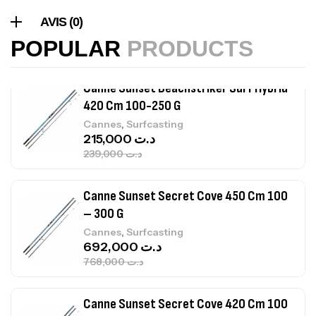
420 Cm 100-250 G
,
Cannes
Surfcasting
AVIS (0)
215,000
د.ت
POPULAR
PRODUCTS
239,000
د.ت
Canne Sunset Secret Cove 450 Cm 100
– 300 G
,
Cannes
Surfcasting
692,000
د.ت
768,000
د.ت
Canne Sunset Secret Cove 420 Cm 100
– 300 G
,
Cannes
Surfcasting
673,000
د.ت
748,000
د.ت
Canne Jigging Sunset Massive Attack