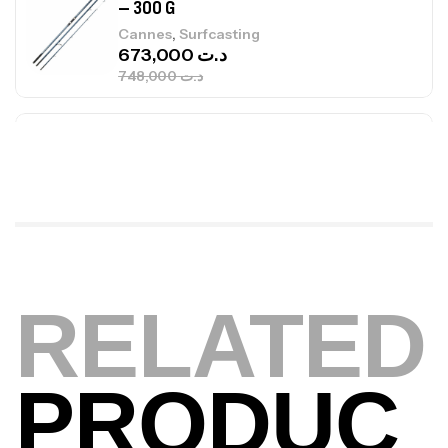
1.83m 120/250gr 30kg
,
Cannes
Jigging
340,000
د.ت
379,000
د.ت
Foureau Kalli Kunnan Funda 1.70m
Expanded
,
Bagagerie
Surfcasting
378,000
د.ت
420,000
د.ت
Volant 3 Branches Inox T26S/35
RELATED
,
Accastillage bateau
Accessoires bateaux
367,000
د.ت
PRODUC
Canne Sunset Beachstriker Surf Hybrid