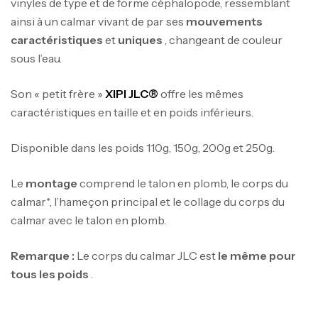
vinyles de type et de forme céphalopode, ressemblant
1.83m 120/250gr 30kg
ainsi à un calmar vivant de par ses
mouvements
,
Cannes
Jigging
caractéristiques
et
uniques
, changeant de couleur
340,000
د.ت
sous l’eau.
379,000
د.ت
Son « petit frère »
XIPI JLC®
offre les mêmes
Foureau Kalli Kunnan Funda 1.70m
caractéristiques en taille et en poids inférieurs.
Expanded
,
Bagagerie
Surfcasting
Disponible dans les poids 110g, 150g, 200g et 250g.
378,000
د.ت
420,000
د.ت
Le
montage
comprend le talon en plomb, le corps du
calmar*, l’hameçon principal et le collage du corps du
Volant 3 Branches Inox T26S/35
calmar avec le talon en plomb.
,
Accastillage bateau
Accessoires bateaux
367,000
د.ت
Remarque :
Le corps du calmar JLC est
le même pour
tous les poids
.
Canne Sunset Beachstriker Surf Hybrid