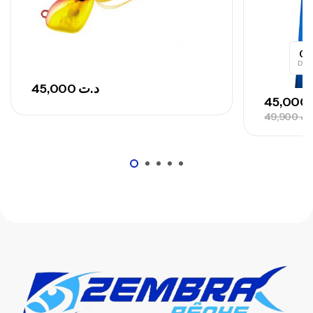
0
Day
45,000
د.ت
45,000
49,900
.ت