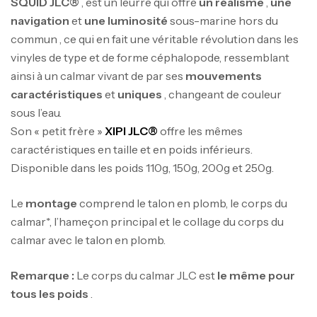
SQUID JLC®
, est un leurre qui offre
un réalisme
,
une
navigation
et
une luminosité
sous-marine hors du
commun , ce qui en fait une véritable révolution dans les
vinyles de type et de forme céphalopode, ressemblant
ainsi à un calmar vivant de par ses
mouvements
caractéristiques
et
uniques
, changeant de couleur
sous l’eau.
Son « petit frère »
XIPI JLC®
offre les mêmes
caractéristiques en taille et en poids inférieurs.
Disponible dans les poids 110g, 150g, 200g et 250g.
Le
montage
comprend le talon en plomb, le corps du
calmar*, l’hameçon principal et le collage du corps du
calmar avec le talon en plomb.
Remarque :
Le corps du calmar JLC est
le même pour
tous les poids
.