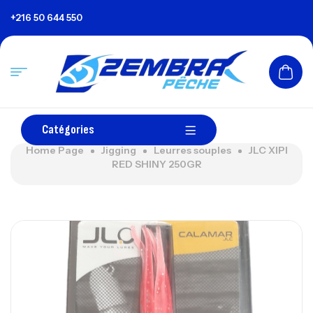
+216 50 644 550
Catégories
Home Page
Jigging
Leurres souples
JLC XIPI
RED SHINY 250GR