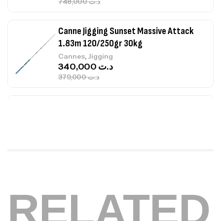
748,000
د.ت
Canne Jigging Sunset Massive Attack
1.83m 120/250gr 30kg
,
Cannes
Jigging
340,000
د.ت
379,000
د.ت
Foureau Kalli Kunnan Funda 1.70m
Expanded
,
Bagagerie
Surfcasting
378,000
د.ت
420,000
د.ت
Volant 3 Branches Inox T26S/35
RELATED
,
Accastillage bateau
Accessoires bateaux
367,000
د.ت