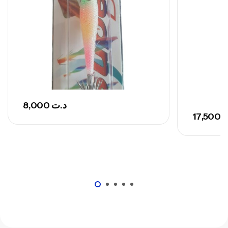
748,000
د.ت
8,000
د.ت
17,500
ت