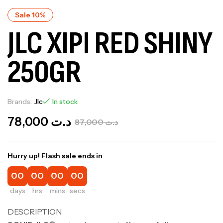
Sale 10%
JLC XIPI RED SHINY
250GR
Brands:
Jlc
In stock
78,000
د.ت
87,000
د.ت
Hurry up! Flash sale ends in
00
00
00
00
days
hrs
mins
secs
DESCRIPTION