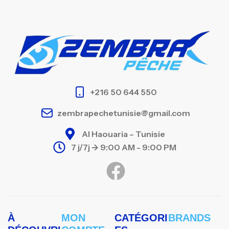
+216 50 644 550
zembrapechetunisie@gmail.com
Al Haouaria – Tunisie
7 j/7j -> 9:00 AM - 9:00 PM
À
MON
CATÉGORI
BRANDS