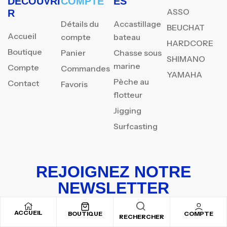
DÉCOUVRI
COMPTE
ES
ASSO
R
Détails du
Accastillage
BEUCHAT
Accueil
compte
bateau
HARDCORE
Boutique
Panier
Chasse sous
SHIMANO
marine
Compte
Commandes
YAMAHA
Pèche au
Contact
Favoris
flotteur
Jigging
Surfcasting
REJOIGNEZ NOTRE
NEWSLETTER
Inscrivez-vous pour recevoir nos offres spéciales
ACCUEIL
BOUTIQUE
COMPTE
RECHERCHER