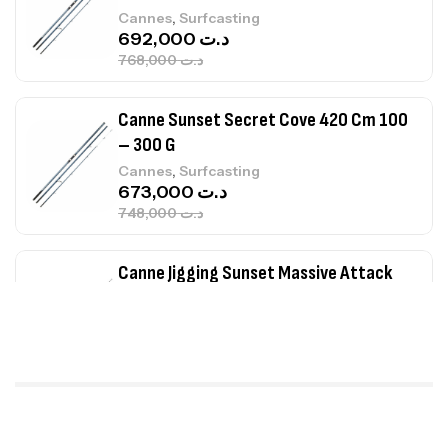
,
Cannes
Surfcasting
692,000
د.ت
768,000
د.ت
Canne Sunset Secret Cove 420 Cm 100
– 300 G
,
Cannes
Surfcasting
673,000
د.ت
748,000
د.ت
Canne Jigging Sunset Massive Attack
1.83m 120/250gr 30kg
,
Cannes
Jigging
340,000
د.ت
379,000
د.ت
Foureau Kalli Kunnan Funda 1.70m