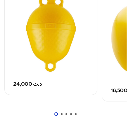
,
Cannes
Surfcasting
692,000
د.ت
768,000
د.ت
Canne Sunset Secret Cove 420 Cm 100
– 300 G
,
Cannes
Surfcasting
673,000
د.ت
748,000
د.ت
24,000
د.ت
16,500