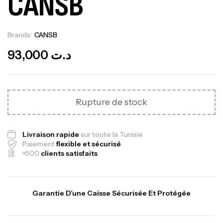
CANSB
Brands:
CANSB
Out Of Stock
93,000
د.ت
Rupture de stock
Livraison rapide
sur toute la Tunisie
Paiement
flexible et sécurisé
+500
clients satisfaits
Garantie D’une Caisse Sécurisée Et Protégée