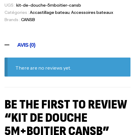
UGS :
kit-de-douche-5mboitier-cansb
Catégories :
Accastillage bateau
,
Accessoires bateaux
Brands :
CANSB
AVIS (0)
There are no reviews yet.
BE THE FIRST TO REVIEW
“KIT DE DOUCHE
5M+BOITIER CANSB”