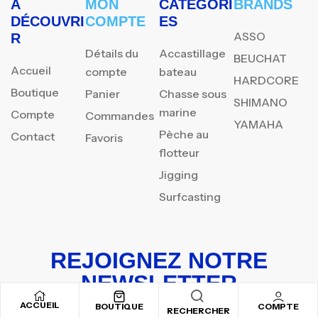
À
MON
CATÉGORI
BRANDS
DÉCOUVRI
COMPTE
ES
ASSO
R
Détails du
Accastillage
BEUCHAT
Accueil
compte
bateau
HARDCORE
Boutique
Panier
Chasse sous
SHIMANO
marine
Compte
Commandes
YAMAHA
Pèche au
Contact
Favoris
flotteur
Jigging
Surfcasting
REJOIGNEZ NOTRE
NEWSLETTER
ACCUEIL
Inscrivez-vous pour recevoir nos offres spéciales
BOUTIQUE
COMPTE
RECHERCHER