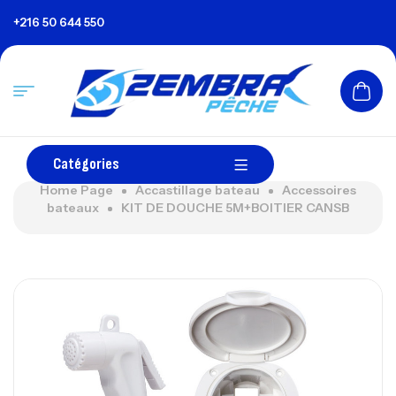
+216 50 644 550
Catégories
Home Page
Accastillage bateau
Accessoires
bateaux
KIT DE DOUCHE 5M+BOITIER CANSB