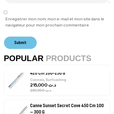
Foureau Kalli Kunnan Funda 1.70m
Expanded
,
Bagagerie
Surfcasting
378,000
د.ت
Enregistrer mon nom, mon e-mail et mon site dans le
420,000
د.ت
navigateur pour mon prochain commentaire.
Volant 3 Branches Inox T26S/35
Submit
,
Accastillage bateau
Accessoires bateaux
367,000
د.ت
POPULAR
PRODUCTS
Canne Sunset Beachstriker Surf Hybrid
420 Cm 100-250 G
,
Cannes
Surfcasting
215,000
د.ت
239,000
د.ت
Canne Sunset Secret Cove 450 Cm 100
– 300 G