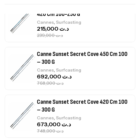
Canne Sunset Beachstriker Surf Hybrid
420 Cm 100-250 G
,
Cannes
Surfcasting
215,000
د.ت
239,000
د.ت
Canne Sunset Secret Cove 450 Cm 100
– 300 G
,
Cannes
Surfcasting
692,000
د.ت
768,000
د.ت
Canne Sunset Secret Cove 420 Cm 100
– 300 G
,
Cannes
Surfcasting
673,000
د.ت
748,000
د.ت