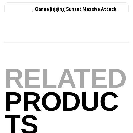
Canne Jigging Sunset Massive Attack
1.83m 120/250gr 30kg
,
Cannes
Jigging
340,000
د.ت
379,000
د.ت
Foureau Kalli Kunnan Funda 1.70m
Expanded
RELATED
,
Bagagerie
Surfcasting
378,000
د.ت
420,000
د.ت
PRODUC
Volant 3 Branches Inox T26S/35
,
Accastillage bateau
Accessoires bateaux
TS
367,000
د.ت