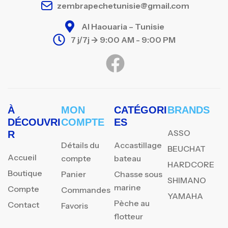
zembrapechetunisie@gmail.com
Al Haouaria – Tunisie
7 j/7j -> 9:00 AM - 9:00 PM
À
MON
CATÉGORI
BRANDS
DÉCOUVRI
COMPTE
ES
ASSO
R
Détails du
Accastillage
BEUCHAT
Accueil
compte
bateau
HARDCORE
Boutique
Panier
Chasse sous
SHIMANO
marine
Compte
Commandes
YAMAHA
Pèche au
Contact
Favoris
flotteur