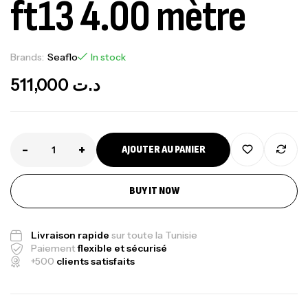
ft13 4.00 mètre
Brands:
Seaflo
In stock
511,000
د.ت
-
+
AJOUTER AU PANIER
BUY IT NOW
Livraison rapide
sur toute la Tunisie
Paiement
flexible et sécurisé
+500
clients satisfaits