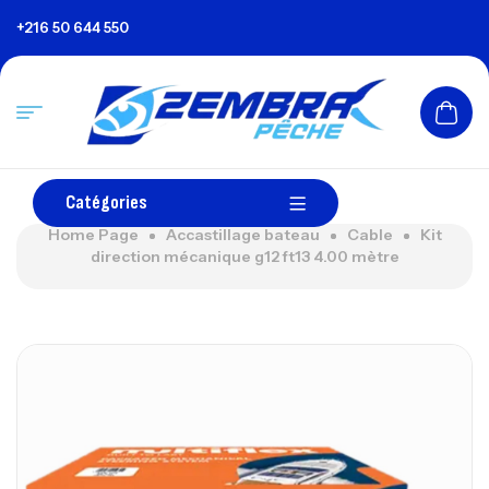
+216 50 644 550
Catégories
Home Page
Accastillage bateau
Cable
Kit
direction mécanique g12 ft13 4.00 mètre