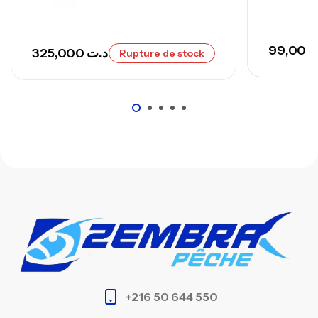
99,000
325,000
د.ت
Rupture de stock
+216 50 644 550