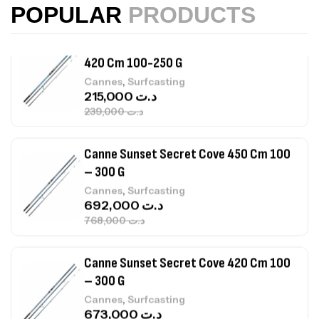
215,000
د.ت
POPULAR
PRODUCTS
239,000
د.ت
Canne Sunset Secret Cove 450 Cm 100
– 300 G
,
Cannes
Surfcasting
692,000
د.ت
768,000
د.ت
Canne Sunset Secret Cove 420 Cm 100
– 300 G
,
Cannes
Surfcasting
673,000
د.ت
748,000
د.ت
Canne Jigging Sunset Massive Attack
1.83m 120/250gr 30kg
,
Cannes
Jigging