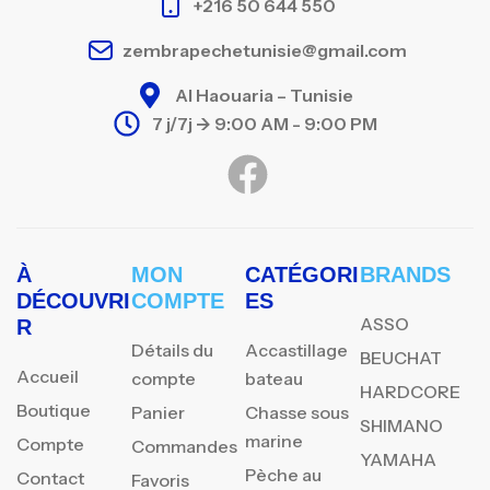
+216 50 644 550
zembrapechetunisie@gmail.com
Al Haouaria – Tunisie
7 j/7j -> 9:00 AM - 9:00 PM
À
MON
CATÉGORI
BRANDS
DÉCOUVRI
COMPTE
ES
ASSO
R
Détails du
Accastillage
BEUCHAT
Accueil
compte
bateau
HARDCORE
Boutique
Panier
Chasse sous
SHIMANO
marine
Compte
Commandes
YAMAHA
Pèche au
Contact
Favoris