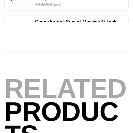
340,000
د.ت
379,000
د.ت
Foureau Kalli Kunnan Funda 1.70m
Expanded
,
Bagagerie
Surfcasting
378,000
د.ت
420,000
د.ت
Volant 3 Branches Inox T26S/35
RELATED
,
Accastillage bateau
Accessoires bateaux
367,000
د.ت
PRODUC
Canne Sunset Beachstriker Surf Hybrid
420 Cm 100-250 G
,
Cannes
Surfcasting
215,000
د.ت