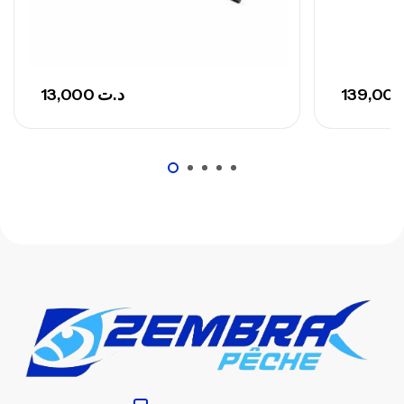
13,000
د.ت