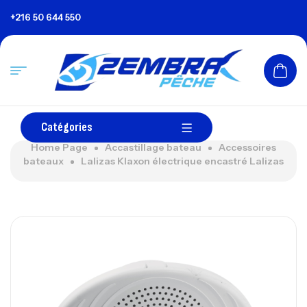
+216 50 644 550
Catégories
Home Page
Accastillage bateau
Accessoires
bateaux
Lalizas Klaxon électrique encastré Lalizas