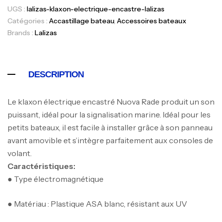
UGS :
lalizas-klaxon-electrique-encastre-lalizas
Catégories :
Accastillage bateau
,
Accessoires bateaux
Brands :
Lalizas
DESCRIPTION
Le klaxon électrique encastré Nuova Rade produit un son
puissant, idéal pour la signalisation marine. Idéal pour les
petits bateaux, il est facile à installer grâce à son panneau
avant amovible et s’intègre parfaitement aux consoles de
volant.
Caractéristiques:
● Type électromagnétique
Canne Jigging Sunset Massive Attack
● Matériau : Plastique ASA blanc, résistant aux UV
1.83m 120/250gr 30kg
,
Cannes
Jigging