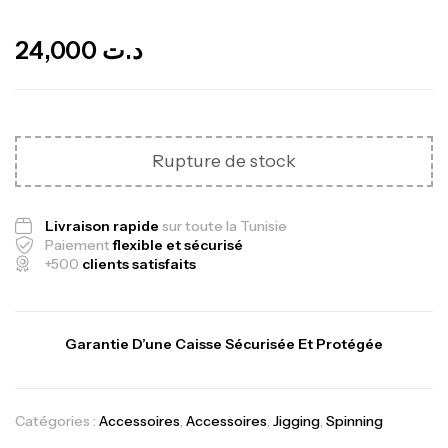
Out Of Stock
24,000
د.ت
Rupture de stock
Canne Jigging Sunset Massive Attack
Livraison rapide
sur toute la Tunisie
1.83m 120/250gr 30kg
Paiement
flexible et sécurisé
+500
clients satisfaits
,
Cannes
Jigging
340,000
د.ت
379,000
د.ت
Garantie D’une Caisse Sécurisée Et Protégée
Foureau Kalli Kunnan Funda 1.70m
Expanded
,
Bagagerie
Surfcasting
Catégories :
Accessoires
,
Accessoires
,
Jigging
,
Spinning
378,000
د.ت