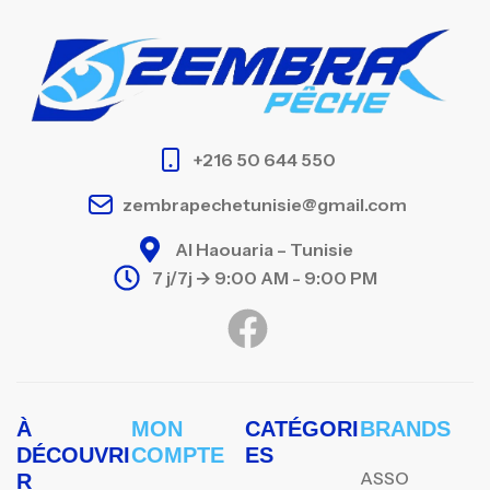
+216 50 644 550
zembrapechetunisie@gmail.com
Al Haouaria – Tunisie
7 j/7j -> 9:00 AM - 9:00 PM
À
MON
CATÉGORI
BRANDS
DÉCOUVRI
COMPTE
ES
ASSO
R