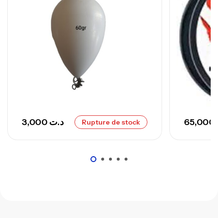
Canne Sunset Secret Cove 420 Cm 100
– 300 G
,
Cannes
Surfcasting
673,000
د.ت
748,000
د.ت
3,000
د.ت
65,000
Rupture de stock