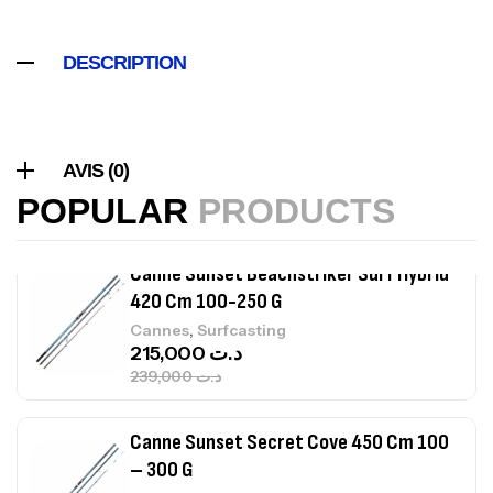
420,000
د.ت
DESCRIPTION
Volant 3 Branches Inox T26S/35
,
Accastillage bateau
Accessoires bateaux
367,000
د.ت
AVIS (0)
POPULAR
PRODUCTS
Canne Sunset Beachstriker Surf Hybrid
420 Cm 100-250 G
,
Cannes
Surfcasting
215,000
د.ت
239,000
د.ت
Canne Sunset Secret Cove 450 Cm 100
– 300 G
,
Cannes
Surfcasting
692,000
د.ت