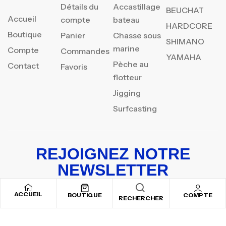
Détails du
Accastillage
BEUCHAT
Accueil
compte
bateau
HARDCORE
Boutique
Panier
Chasse sous
SHIMANO
marine
Compte
Commandes
YAMAHA
Pèche au
Contact
Favoris
flotteur
Jigging
Surfcasting
REJOIGNEZ NOTRE
NEWSLETTER
Inscrivez-vous pour recevoir nos offres spéciales
ACCUEIL
BOUTIQUE
COMPTE
RECHERCHER