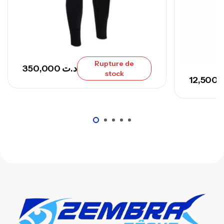
,
Cannes
Surfcasting
673,000
د.ت
748,000
د.ت
Rupture de
350,000
د.ت
stock
12,500