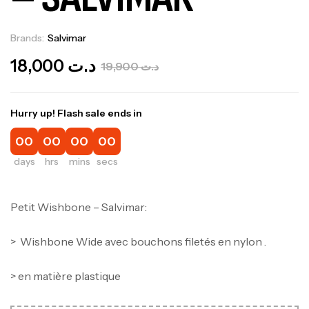
Brands:
Salvimar
Out Of Stock
18,000
د.ت
19,900
د.ت
Hurry up! Flash sale ends in
00
00
00
00
days
hrs
mins
secs
Petit Wishbone – Salvimar:
> Wishbone Wide avec bouchons filetés en nylon .
> en matière plastique