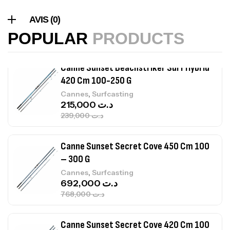
,
Accastillage bateau
Accessoires bateaux
AVIS (0)
367,000
د.ت
POPULAR
PRODUCTS
Canne Sunset Beachstriker Surf Hybrid
420 Cm 100-250 G
,
Cannes
Surfcasting
215,000
د.ت
239,000
د.ت
Canne Sunset Secret Cove 450 Cm 100
– 300 G
,
Cannes
Surfcasting
692,000
د.ت
768,000
د.ت
Canne Sunset Secret Cove 420 Cm 100