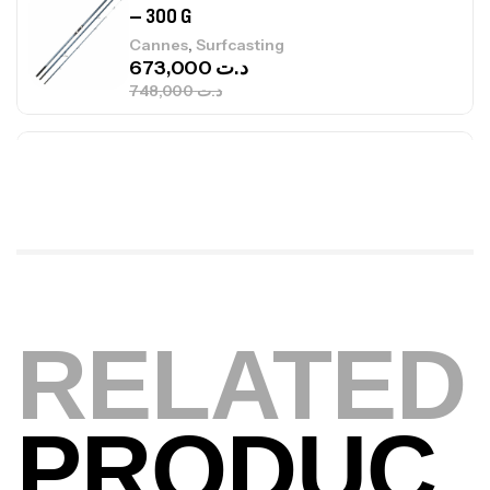
– 300 G
,
Cannes
Surfcasting
673,000
د.ت
748,000
د.ت
Canne Jigging Sunset Massive Attack
1.83m 120/250gr 30kg
,
Cannes
Jigging
340,000
د.ت
379,000
د.ت
Foureau Kalli Kunnan Funda 1.70m
Expanded
RELATED
,
Bagagerie
Surfcasting
378,000
د.ت
420,000
د.ت
PRODUC
Volant 3 Branches Inox T26S/35