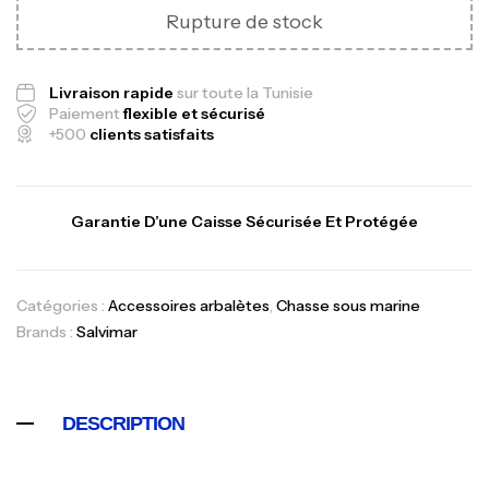
Rupture de stock
Livraison rapide
sur toute la Tunisie
Paiement
flexible et sécurisé
+500
clients satisfaits
Canne Jigging Sunset Massive Attack
1.83m 120/250gr 30kg
,
Cannes
Jigging
340,000
د.ت
Garantie D’une Caisse Sécurisée Et Protégée
379,000
د.ت
Foureau Kalli Kunnan Funda 1.70m
Catégories :
Accessoires arbalètes
,
Chasse sous marine
Brands :
Salvimar
Expanded
,
Bagagerie
Surfcasting
378,000
د.ت
420,000
د.ت
DESCRIPTION
Volant 3 Branches Inox T26S/35