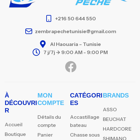
+216 50 644 550
zembrapechetunisie@gmail.com
Al Haouaria – Tunisie
7 j/7j -> 9:00 AM - 9:00 PM
À
MON
CATÉGORI
BRANDS
DÉCOUVRI
COMPTE
ES
ASSO
R
Détails du
Accastillage
BEUCHAT
Accueil
compte
bateau
HARDCORE
Boutique
Panier
Chasse sous
SHIMANO