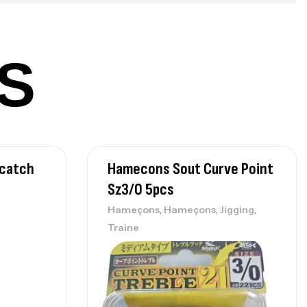
nne Sunset Beachstriker Surf Hybrid
0 Cm 100-250 G
S
,
nnes
Surfcasting
215,000
د.ت
239,000
د.ت
nne Sunset Secret Cove 450 Cm 100
ecatch
Hamecons Sout Curve Point
300 G
Sz3/0 5pcs
,
nnes
Surfcasting
692,000
د.ت
,
,
,
Hameçons
Hameçons
Jigging
768,000
د.ت
Traine
nne Sunset Secret Cove 420 Cm 100
300 G
,
nnes
Surfcasting