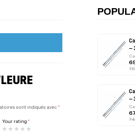
Ca
POPUL
Ca
– 
Ca
“LEURE
Ca
– 
atoires sont indiqués avec
*
Ca
Your rating
*