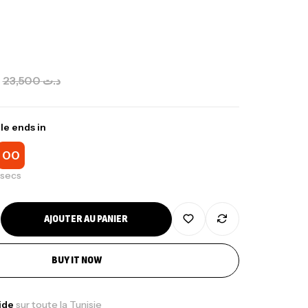
23,500
د.ت
le ends in
00
secs
AJOUTER AU PANIER
BUY IT NOW
pide
sur toute la Tunisie