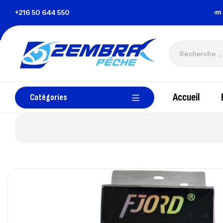
a Tunisie
+216 50 644 550
zembrapechetunisie@gmail.com
Accueil
Catégories