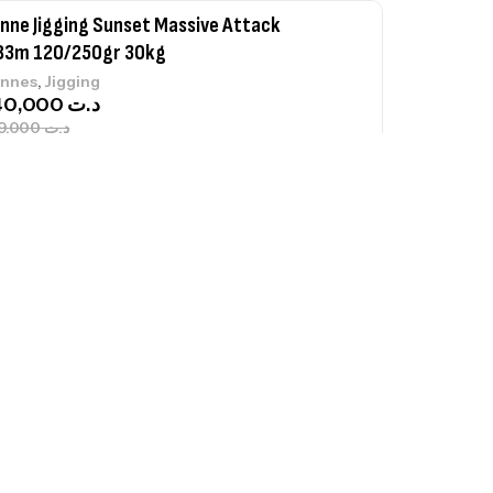
nne Jigging Sunset Massive Attack
83m 120/250gr 30kg
,
nnes
Jigging
340,000
د.ت
379,000
د.ت
ureau Kalli Kunnan Funda 1.70m
panded
,
gagerie
Surfcasting
378,000
د.ت
420,000
د.ت
lant 3 Branches Inox T26S/35
,
castillage bateau
Accessoires bateaux
367,000
د.ت