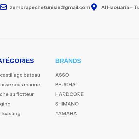
zembrapechetunisie@gmail.com
Al Haouaria – T
ATÉGORIES
BRANDS
castillage bateau
ASSO
asse sous marine
BEUCHAT
che au flotteur
HARDCORE
gging
SHIMANO
rfcasting
YAMAHA