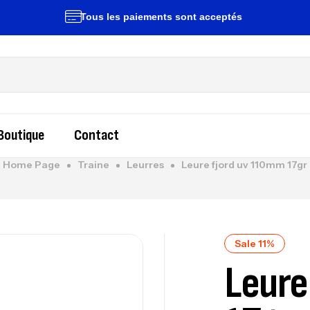
Tous les paiements sont acceptés
Liv
Boutique
Contact
Home Page
Traine
Leurres
Leure fjord uv 110mm 17gr
Sale 11%
Leure