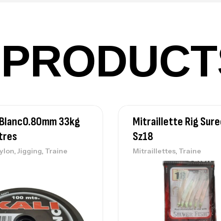
Ca
42
PRODUCT
Ca
Ca
li Blanc0.80mm 33kg
Mitraillette Rig Sur
– 
tres
Sz18
Ca
,
,
,
nylon
Jigging
Traine
Mitraillettes
Traine
Ca
– 
Ca