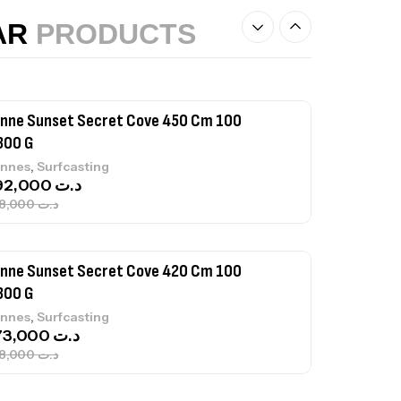
,
nnes
Surfcasting
AR
PRODUCTS
215,000
د.ت
239,000
د.ت
nne Sunset Secret Cove 450 Cm 100
300 G
,
nnes
Surfcasting
692,000
د.ت
768,000
د.ت
nne Sunset Secret Cove 420 Cm 100
300 G
,
nnes
Surfcasting
673,000
د.ت
748,000
د.ت