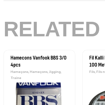
RELATED
Hamecons Vanfook BBS 3/0
Fil Kal
4pcs
100 Me
,
,
,
,
Hameçons
Hameçons
Jigging
Fils
Fils 
Traine