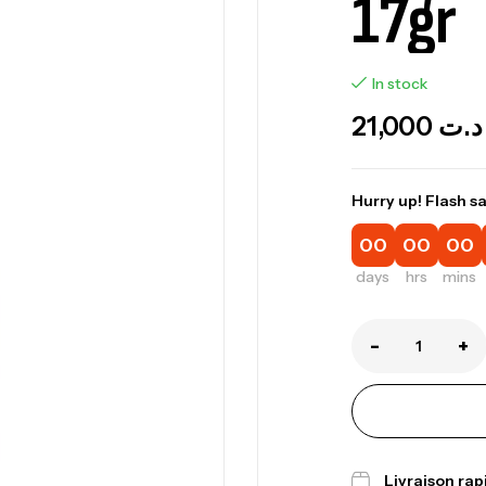
17gr
In stock
21,000
د.ت
Hurry up! Flash sa
00
00
00
days
hrs
mins
-
+
Livraison ra