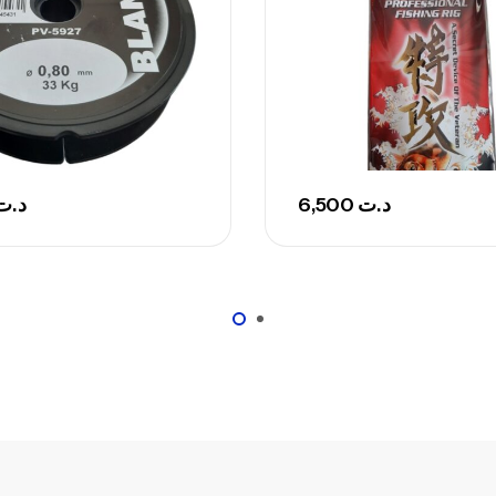
د.ت
6,500
د.ت