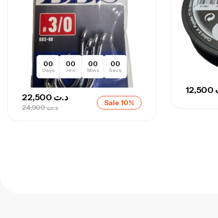
00
00
00
00
Days
Hrs
Mins
Secs
12,500
22,500
د.ت
Sale 10%
24,900
د.ت