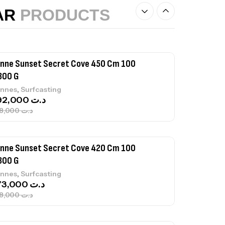
,
nnes
Surfcasting
AR
PRODUCTS
215,000
د.ت
239,000
د.ت
nne Sunset Secret Cove 450 Cm 100
300 G
,
nnes
Surfcasting
692,000
د.ت
768,000
د.ت
nne Sunset Secret Cove 420 Cm 100
300 G
,
nnes
Surfcasting
673,000
د.ت
748,000
د.ت