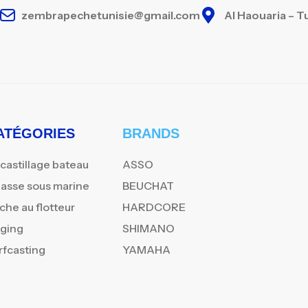
zembrapechetunisie@gmail.com
Al Haouaria – T
ATÉGORIES
BRANDS
castillage bateau
ASSO
asse sous marine
BEUCHAT
che au flotteur
HARDCORE
gging
SHIMANO
rfcasting
YAMAHA