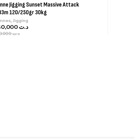
nne Jigging Sunset Massive Attack
83m 120/250gr 30kg
,
nnes
Jigging
340,000
د.ت
379,000
د.ت
ureau Kalli Kunnan Funda 1.70m
panded
,
gagerie
Surfcasting
378,000
د.ت
420,000
د.ت
lant 3 Branches Inox T26S/35
,
castillage bateau
Accessoires bateaux
367,000
د.ت