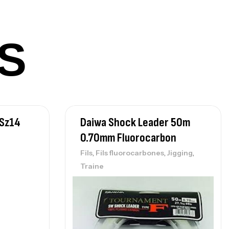
nne Sunset Beachstriker Surf Hybrid
0 Cm 100-250 G
S
,
nnes
Surfcasting
215,000
د.ت
239,000
د.ت
nne Sunset Secret Cove 450 Cm 100
 Sz14
Daiwa Shock Leader 50m
300 G
0.70mm Fluorocarbon
,
nnes
Surfcasting
692,000
د.ت
,
,
,
Fils
Fils fluorocarbones
Jigging
768,000
د.ت
Traine
nne Sunset Secret Cove 420 Cm 100
300 G
,
nnes
Surfcasting