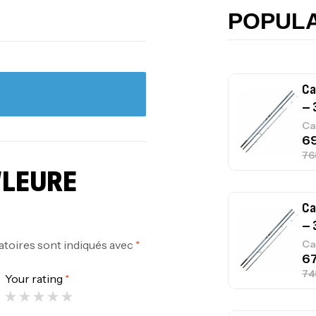
Ca
POPUL
Ca
– 
Ca
“LEURE
Ca
– 
atoires sont indiqués avec
*
Ca
Your rating
*