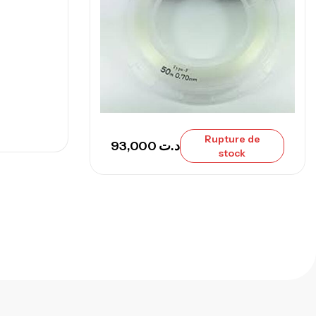
673,000
د.ت
748,000
د.ت
Rupture de
93,000
د.ت
stock