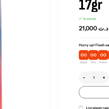
17gr
In stock
21,000
د.ت
Hurry up! Flash sa
00
00
00
days
hrs
mins
-
+
Livraison ra