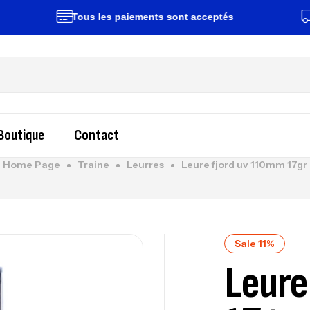
Tous les paiements sont acceptés
Livr
Boutique
Contact
Home Page
Traine
Leurres
Leure fjord uv 110mm 17gr
Sale 11%
Leure