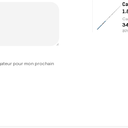
Ca
1.
Ca
Fo
Ex
igateur pour mon prochain
Ba
Vo
Ac