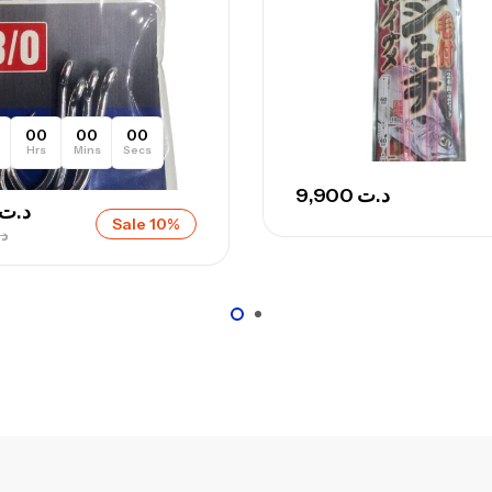
00
00
00
Hrs
Mins
Secs
9,900
د.ت
د.ت
Sale 10%
د