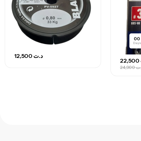
00
Days
12,500
د.ت
22,500
24,900
.ت