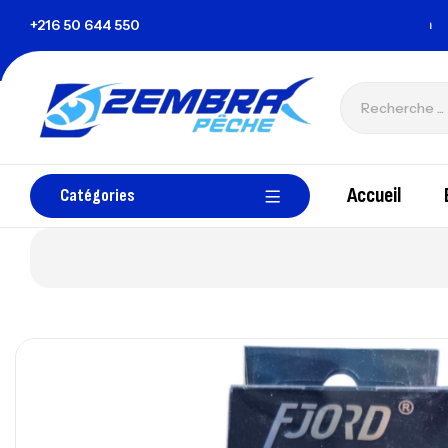
 Tunisie
+216 50 644 550
zembrapechetunisie@gmail.com
Accueil
Catégories