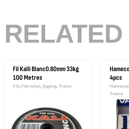
RELATED
Fil Kalli Blanc0.80mm 33kg
Hameco
100 Metres
4pcs
,
,
,
Fils
Fils nylon
Jigging
Traine
Hameçon
Traine