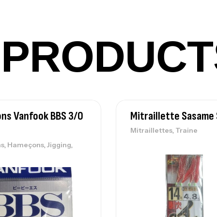
Ca
42
PRODUCT
Ca
Ca
ns Vanfook BBS 3/0
Mitraillette Sasame
– 
,
Mitraillettes
Traine
Ca
,
,
,
s
Hameçons
Jigging
Ca
– 
Ca