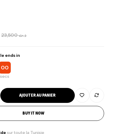
23,500
د.ت
le ends in
00
secs
AJOUTER AU PANIER
BUY IT NOW
pide
sur toute la Tunisie