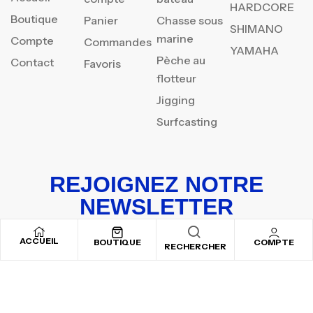
HARDCORE
Boutique
Panier
Chasse sous
SHIMANO
marine
Compte
Commandes
YAMAHA
Pèche au
Contact
Favoris
flotteur
Jigging
Surfcasting
REJOIGNEZ NOTRE
NEWSLETTER
Inscrivez-vous pour recevoir nos offres spéciales
ACCUEIL
BOUTIQUE
COMPTE
RECHERCHER
Copyright © 2025
By ADSVALLEY
. All rights reserved