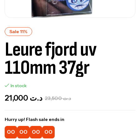
Sale 11%
Leure fjord uv
110mm 37gr
In stock
21,000
د.ت
23,500
د.ت
Hurry up! Flash sale ends in
00
00
00
00