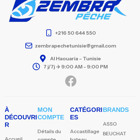
+216 50 644 550
zembrapechetunisie@gmail.com
Al Haouaria – Tunisie
7 j/7j -> 9:00 AM - 9:00 PM
À
MON
CATÉGORI
BRANDS
DÉCOUVRI
COMPTE
ES
ASSO
R
Détails du
Accastillage
BEUCHAT
Accueil
compte
bateau