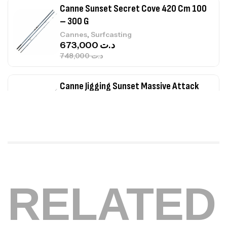
Canne Sunset Secret Cove 420 Cm 100
– 300 G
,
Cannes
Surfcasting
673,000
د.ت
748,000
د.ت
Canne Jigging Sunset Massive Attack
1.83m 120/250gr 30kg
,
Cannes
Jigging
340,000
د.ت
379,000
د.ت
Foureau Kalli Kunnan Funda 1.70m
Expanded
RELATED
,
Bagagerie
Surfcasting
378,000
د.ت
420,000
د.ت