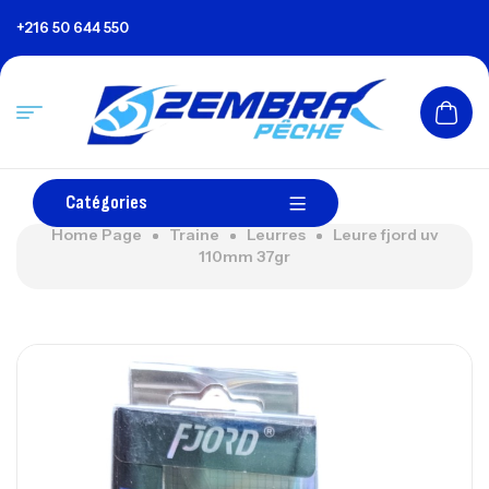
+216 50 644 550
Catégories
Home Page
Traine
Leurres
Leure fjord uv
110mm 37gr