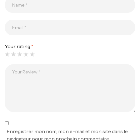
Your rating
*
Canne Jigging Sunset Massive Attack
1.83m 120/250gr 30kg
,
Cannes
Jigging
340,000
د.ت
379,000
د.ت
Foureau Kalli Kunnan Funda 1.70m
Expanded
,
Bagagerie
Surfcasting
378,000
د.ت
Enregistrer mon nom, mon e-mail et mon site dans le
420,000
د.ت
navigateur pour mon prochain commentaire.