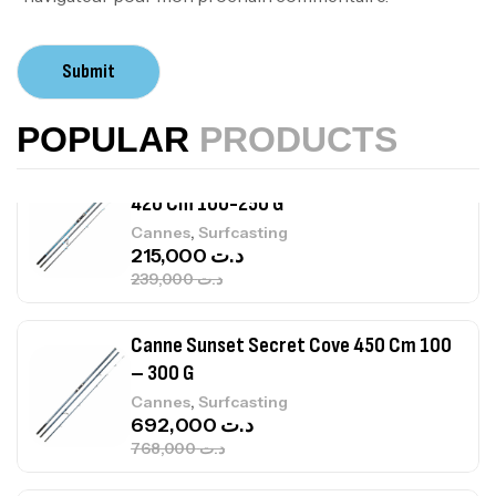
Volant 3 Branches Inox T26S/35
Submit
,
Accastillage bateau
Accessoires bateaux
367,000
د.ت
POPULAR
PRODUCTS
Canne Sunset Beachstriker Surf Hybrid
420 Cm 100-250 G
,
Cannes
Surfcasting
215,000
د.ت
239,000
د.ت
Canne Sunset Secret Cove 450 Cm 100
– 300 G
,
Cannes
Surfcasting
692,000
د.ت
768,000
د.ت