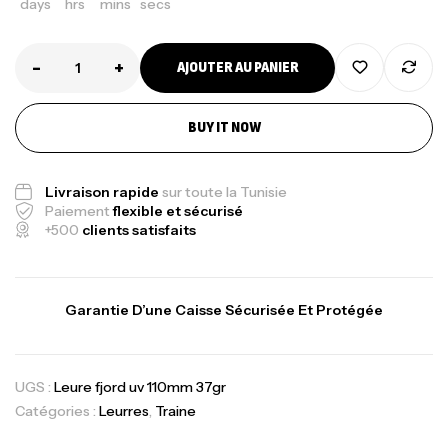
days
hrs
mins
secs
-
+
AJOUTER AU PANIER
BUY IT NOW
Livraison rapide
sur toute la Tunisie
Paiement
flexible et sécurisé
+500
clients satisfaits
Garantie D’une Caisse Sécurisée Et Protégée
UGS :
Leure fjord uv 110mm 37gr
Catégories :
Leurres
,
Traine