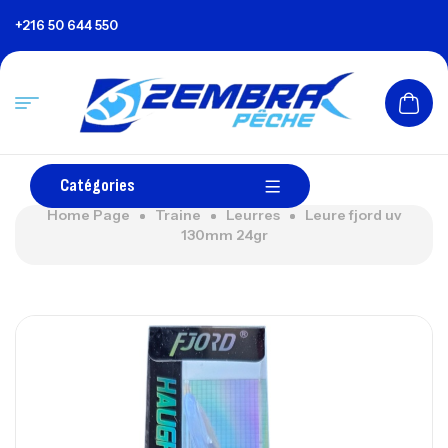
+216 50 644 550
Catégories
Home Page
Traine
Leurres
Leure fjord uv
130mm 24gr