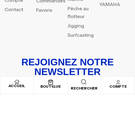
Commandes
YAMAHA
Pèche au
Contact
Favoris
flotteur
Jigging
Surfcasting
REJOIGNEZ NOTRE
NEWSLETTER
Inscrivez-vous pour recevoir nos offres spéciales
ACCUEIL
BOUTIQUE
COMPTE
RECHERCHER
Copyright © 2025
By ADSVALLEY
. All rights reserved