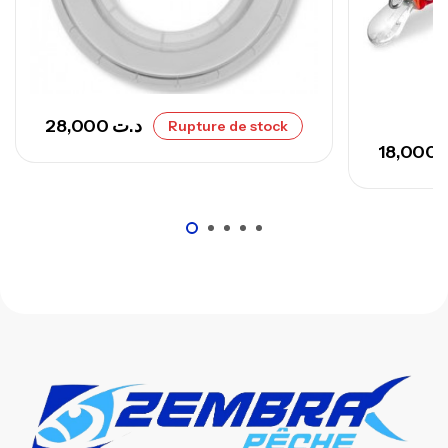
,
Cannes
Surfcasting
673,000
د.ت
748,000
د.ت
28,000
د.ت
Rupture de stock
18,000