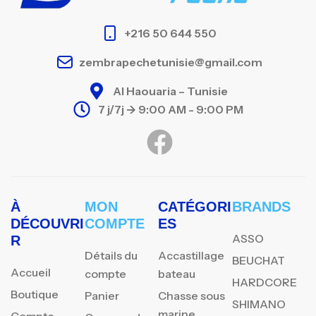
+216 50 644 550
zembrapechetunisie@gmail.com
Al Haouaria – Tunisie
7 j/7j -> 9:00 AM - 9:00 PM
À
MON
CATÉGORI
BRANDS
DÉCOUVRI
COMPTE
ES
ASSO
R
Détails du
Accastillage
BEUCHAT
Accueil
compte
bateau
HARDCORE
Boutique
Panier
Chasse sous
SHIMANO
marine
Compte