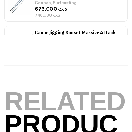
,
Cannes
Surfcasting
673,000
د.ت
748,000
د.ت
Canne Jigging Sunset Massive Attack
1.83m 120/250gr 30kg
,
Cannes
Jigging
340,000
د.ت
379,000
د.ت
Foureau Kalli Kunnan Funda 1.70m
Expanded
RELATED
,
Bagagerie
Surfcasting
378,000
د.ت
420,000
د.ت
PRODUC
Volant 3 Branches Inox T26S/35