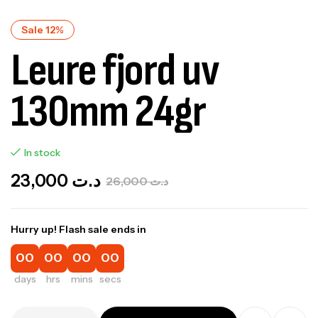
Sale 12%
Leure fjord uv
130mm 24gr
In stock
23,000
د.ت
26,000
د.ت
Hurry up! Flash sale ends in
00
00
00
00
days
hrs
mins
secs