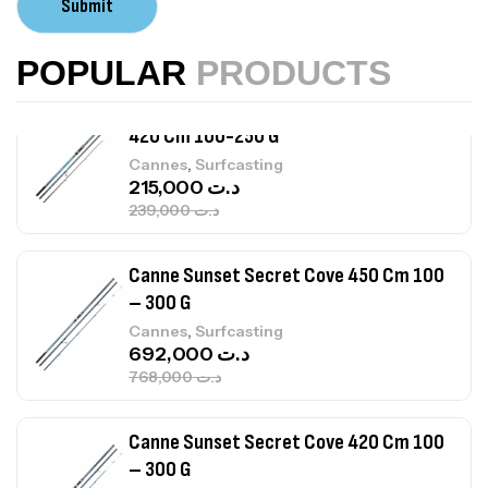
Submit
,
Accastillage bateau
Accessoires bateaux
367,000
د.ت
POPULAR
PRODUCTS
Canne Sunset Beachstriker Surf Hybrid
420 Cm 100-250 G
,
Cannes
Surfcasting
215,000
د.ت
239,000
د.ت
Canne Sunset Secret Cove 450 Cm 100
– 300 G
,
Cannes
Surfcasting
692,000
د.ت
768,000
د.ت
Canne Sunset Secret Cove 420 Cm 100
– 300 G