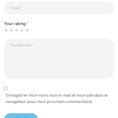
Your rating
*
Canne Jigging Sunset Massive Attack
1.83m 120/250gr 30kg
,
Cannes
Jigging
340,000
د.ت
379,000
د.ت
Foureau Kalli Kunnan Funda 1.70m
Expanded
,
Bagagerie
Surfcasting
378,000
د.ت
Enregistrer mon nom, mon e-mail et mon site dans le
420,000
د.ت
navigateur pour mon prochain commentaire.
Volant 3 Branches Inox T26S/35