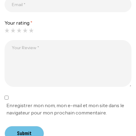
Your rating
*
Canne Jigging Sunset Massive Attack
1.83m 120/250gr 30kg
,
Cannes
Jigging
340,000
د.ت
379,000
د.ت
Foureau Kalli Kunnan Funda 1.70m
Expanded
,
Bagagerie
Surfcasting
378,000
د.ت
Enregistrer mon nom, mon e-mail et mon site dans le
420,000
د.ت
navigateur pour mon prochain commentaire.
Volant 3 Branches Inox T26S/35
Submit