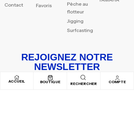
Pèche au
Contact
Favoris
flotteur
Jigging
Surfcasting
REJOIGNEZ NOTRE
NEWSLETTER
Inscrivez-vous pour recevoir nos offres spéciales
ACCUEIL
BOUTIQUE
COMPTE
RECHERCHER
Copyright © 2025
By ADSVALLEY
. All rights reserved