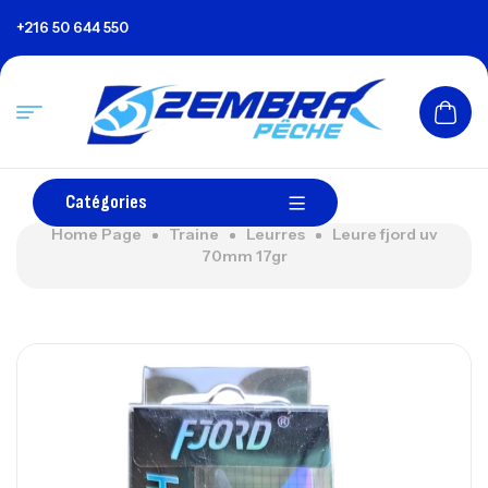
+216 50 644 550
Catégories
Home Page
Traine
Leurres
Leure fjord uv
70mm 17gr