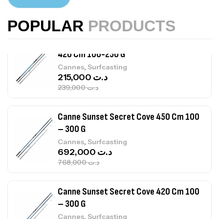
,
Accastillage bateau
Accessoires bateaux
367,000
د.ت
POPULAR
PRODUCTS
Canne Sunset Beachstriker Surf Hybrid
420 Cm 100-250 G
,
Cannes
Surfcasting
215,000
د.ت
239,000
د.ت
Canne Sunset Secret Cove 450 Cm 100
– 300 G
,
Cannes
Surfcasting
692,000
د.ت
768,000
د.ت
Canne Sunset Secret Cove 420 Cm 100
– 300 G
,
Cannes
Surfcasting