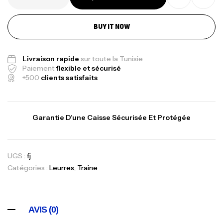
BUY IT NOW
Livraison rapide
sur toute la Tunisie
Paiement
flexible et sécurisé
+500
clients satisfaits
Garantie D’une Caisse Sécurisée Et Protégée
UGS :
fj
Catégories :
Leurres
,
Traine
AVIS (0)