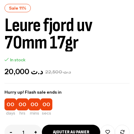
Sale 11%
Leure fjord uv
70mm 17gr
In stock
20,000
د.ت
22,500
د.ت
Hurry up! Flash sale ends in
00
00
00
00
days
hrs
mins
secs
-
+
AJOUTER AU PANIER