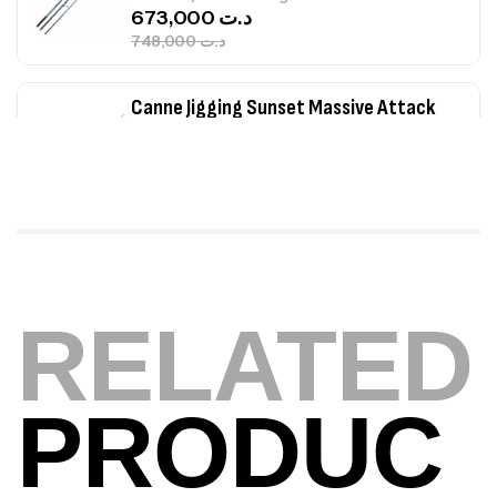
673,000
د.ت
748,000
د.ت
Canne Jigging Sunset Massive Attack
1.83m 120/250gr 30kg
,
Cannes
Jigging
340,000
د.ت
379,000
د.ت
Foureau Kalli Kunnan Funda 1.70m
Expanded
RELATED
,
Bagagerie
Surfcasting
378,000
د.ت
420,000
د.ت
PRODUC
Volant 3 Branches Inox T26S/35
,
Accastillage bateau
Accessoires bateaux