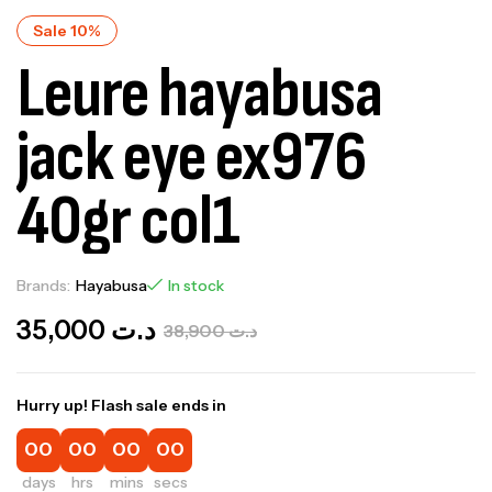
Sale 10%
Leure hayabusa
jack eye ex976
40gr col1
Brands:
Hayabusa
In stock
35,000
د.ت
38,900
د.ت
Hurry up! Flash sale ends in
00
00
00
00
days
hrs
mins
secs