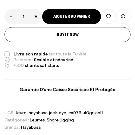
-
+
AJOUTER AU PANIER
BUY IT NOW
Livraison rapide
sur toute la Tunisie
Paiement
flexible et sécurisé
+500
clients satisfaits
Garantie D’une Caisse Sécurisée Et Protégée
UGS :
leure-hayabusa-jack-eye-ex976-40gr-col1
Catégories :
Leurres
,
Shore Jigging
Brands :
Hayabusa