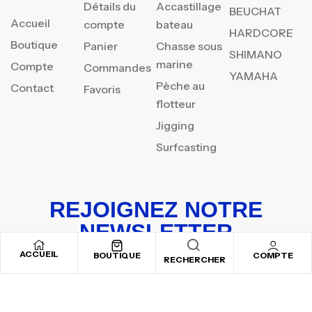
Détails du
Accastillage
BEUCHAT
Accueil
compte
bateau
HARDCORE
Boutique
Panier
Chasse sous
SHIMANO
marine
Compte
Commandes
YAMAHA
Pèche au
Contact
Favoris
flotteur
Jigging
Surfcasting
REJOIGNEZ NOTRE
NEWSLETTER
ACCUEIL
Inscrivez-vous pour recevoir nos offres spéciales
BOUTIQUE
COMPTE
RECHERCHER