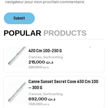
navigateur pour mon prochain commentaire.
Canne Sunset Beachstriker Surf Hybrid
420 Cm 100-250 G
Submit
,
Cannes
Surfcasting
215,000
د.ت
POPULAR
PRODUCTS
239,000
د.ت
Canne Sunset Secret Cove 450 Cm 100
– 300 G
,
Cannes
Surfcasting
692,000
د.ت
768,000
د.ت
Canne Sunset Secret Cove 420 Cm 100
– 300 G
,
Cannes
Surfcasting
673,000
د.ت
748,000
د.ت