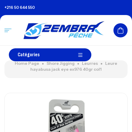
+216 50 644 550
Catégories
Home Page
Shore Jigging
Leurres
Leure
hayabusa jack eye ex976 40gr col1