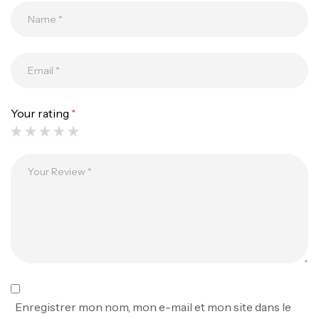
Canne Jigging Sunset Massive Attack
1.83m 120/250gr 30kg
,
Cannes
Jigging
340,000
د.ت
379,000
د.ت
Your rating
*
Foureau Kalli Kunnan Funda 1.70m
Expanded
,
Bagagerie
Surfcasting
378,000
د.ت
420,000
د.ت
Volant 3 Branches Inox T26S/35
,
Accastillage bateau
Accessoires bateaux
367,000
د.ت
Enregistrer mon nom, mon e-mail et mon site dans le