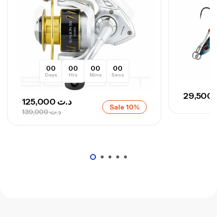
00
00
00
00
Days
Hrs
Mins
Secs
29,500
125,000
د.ت
Sale 10%
139,000
د.ت