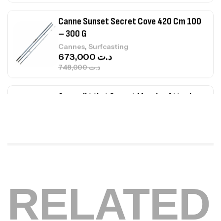
Canne Jigging Sunset Massive Attack
1.83m 120/250gr 30kg
,
Cannes
Jigging
340,000
د.ت
379,000
د.ت
Foureau Kalli Kunnan Funda 1.70m
Expanded
,
Bagagerie
Surfcasting
378,000
د.ت
420,000
د.ت
Volant 3 Branches Inox T26S/35
RELATED
,
Accastillage bateau
Accessoires bateaux
367,000
د.ت