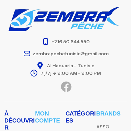
+216 50 644 550
zembrapechetunisie@gmail.com
Al Haouaria – Tunisie
7 j/7j -> 9:00 AM - 9:00 PM
À
MON
CATÉGORI
BRANDS
DÉCOUVRI
COMPTE
ES
ASSO
R