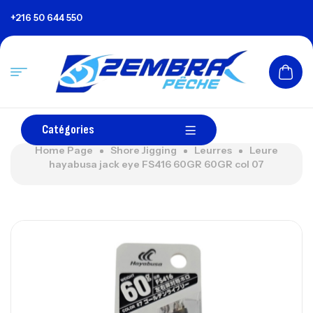
+216 50 644 550
Catégories
Home Page
Shore Jigging
Leurres
Leure
hayabusa jack eye FS416 60GR 60GR col 07