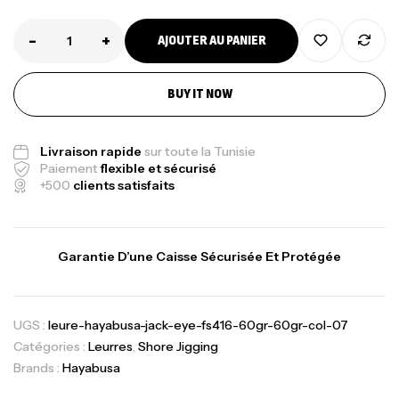
-
+
AJOUTER AU PANIER
BUY IT NOW
Livraison rapide
sur toute la Tunisie
Paiement
flexible et sécurisé
+500
clients satisfaits
Garantie D’une Caisse Sécurisée Et Protégée
UGS :
leure-hayabusa-jack-eye-fs416-60gr-60gr-col-07
Catégories :
Leurres
,
Shore Jigging
Brands :
Hayabusa