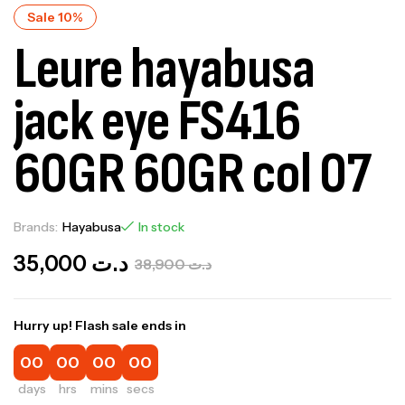
Sale 10%
Leure hayabusa
jack eye FS416
60GR 60GR col 07
Brands:
Hayabusa
In stock
35,000
د.ت
38,900
د.ت
Hurry up! Flash sale ends in
00
00
00
00
days
hrs
mins
secs