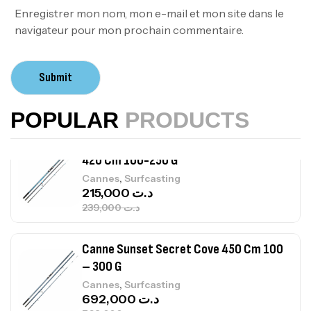
378,000
د.ت
Enregistrer mon nom, mon e-mail et mon site dans le
420,000
د.ت
navigateur pour mon prochain commentaire.
Volant 3 Branches Inox T26S/35
Submit
,
Accastillage bateau
Accessoires bateaux
367,000
د.ت
POPULAR
PRODUCTS
Canne Sunset Beachstriker Surf Hybrid
420 Cm 100-250 G
,
Cannes
Surfcasting
215,000
د.ت
239,000
د.ت
Canne Sunset Secret Cove 450 Cm 100
– 300 G
,
Cannes
Surfcasting
692,000
د.ت