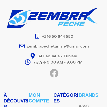
+216 50 644 550
zembrapechetunisie@gmail.com
Al Haouaria – Tunisie
7 j/7j -> 9:00 AM - 9:00 PM
À
MON
CATÉGORI
BRANDS
DÉCOUVRI
COMPTE
ES
ASSO
R