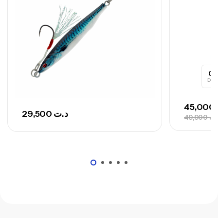
768,000
د.ت
Canne Sunset Secret Cove 420 Cm 100
– 300 G
,
Cannes
Surfcasting
673,000
د.ت
0
748,000
د.ت
Day
45,000
29,500
د.ت
49,900
.ت