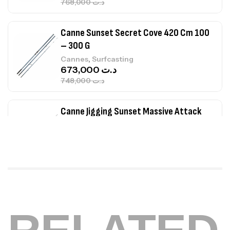
768,000
د.ت
Canne Sunset Secret Cove 420 Cm 100
– 300 G
,
Cannes
Surfcasting
673,000
د.ت
748,000
د.ت
Canne Jigging Sunset Massive Attack
1.83m 120/250gr 30kg
,
Cannes
Jigging
340,000
د.ت
379,000
د.ت
Foureau Kalli Kunnan Funda 1.70m
Expanded
,
Bagagerie
Surfcasting
378,000
د.ت