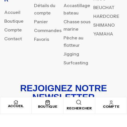
Détails du
Accastillage
BEUCHAT
Accueil
compte
bateau
HARDCORE
Boutique
Panier
Chasse sous
SHIMANO
marine
Compte
Commandes
YAMAHA
Pèche au
Contact
Favoris
flotteur
Jigging
Surfcasting
REJOIGNEZ NOTRE
NEWSLETTER
ACCUEIL
Inscrivez-vous pour recevoir nos offres spéciales
BOUTIQUE
COMPTE
RECHERCHER