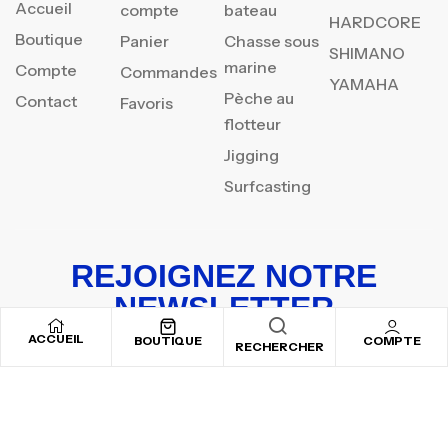
Accueil
compte
bateau
HARDCORE
Boutique
Panier
Chasse sous
SHIMANO
marine
Compte
Commandes
YAMAHA
Pèche au
Contact
Favoris
flotteur
Jigging
Surfcasting
REJOIGNEZ NOTRE
NEWSLETTER
ACCUEIL
Inscrivez-vous pour recevoir nos offres spéciales
BOUTIQUE
COMPTE
RECHERCHER