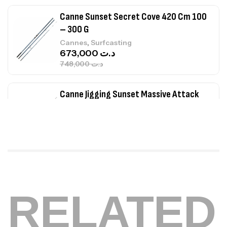
Canne Sunset Secret Cove 420 Cm 100
– 300 G
,
Cannes
Surfcasting
673,000
د.ت
748,000
د.ت
Canne Jigging Sunset Massive Attack
1.83m 120/250gr 30kg
,
Cannes
Jigging
340,000
د.ت
379,000
د.ت
Foureau Kalli Kunnan Funda 1.70m
Expanded
RELATED
,
Bagagerie
Surfcasting
378,000
د.ت
420,000
د.ت