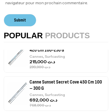
420,000
د.ت
navigateur pour mon prochain commentaire.
Volant 3 Branches Inox T26S/35
Submit
,
Accastillage bateau
Accessoires bateaux
367,000
د.ت
POPULAR
PRODUCTS
Canne Sunset Beachstriker Surf Hybrid
420 Cm 100-250 G
,
Cannes
Surfcasting
215,000
د.ت
239,000
د.ت
Canne Sunset Secret Cove 450 Cm 100
– 300 G
,
Cannes
Surfcasting
692,000
د.ت
768,000
د.ت