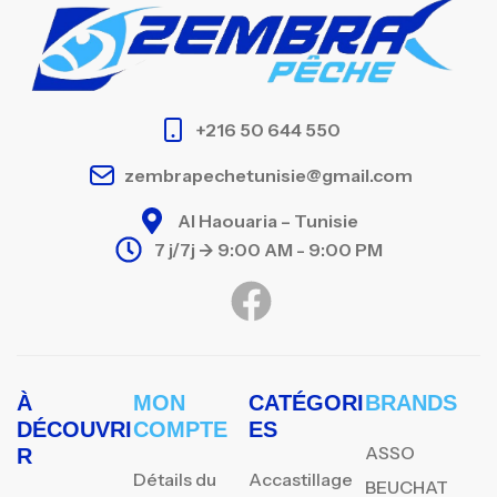
+216 50 644 550
zembrapechetunisie@gmail.com
Al Haouaria – Tunisie
7 j/7j -> 9:00 AM - 9:00 PM
À
MON
CATÉGORI
BRANDS
DÉCOUVRI
COMPTE
ES
ASSO
R
Détails du
Accastillage
BEUCHAT