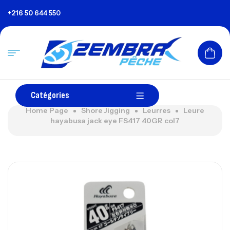
+216 50 644 550
Catégories
Home Page
Shore Jigging
Leurres
Leure
hayabusa jack eye FS417 40GR col7