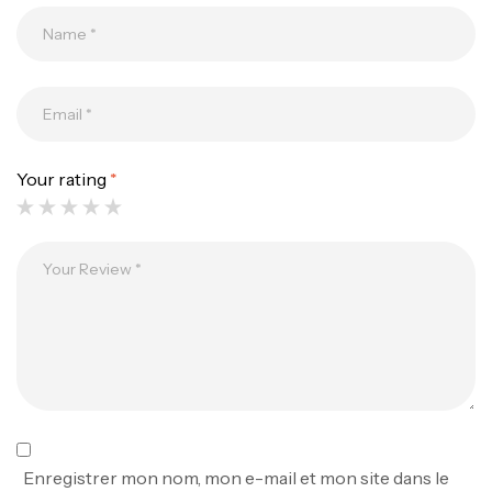
Your rating
*
Canne Jigging Sunset Massive Attack
1.83m 120/250gr 30kg
,
Cannes
Jigging
340,000
د.ت
379,000
د.ت
Foureau Kalli Kunnan Funda 1.70m
Expanded
,
Bagagerie
Surfcasting
378,000
د.ت
Enregistrer mon nom, mon e-mail et mon site dans le