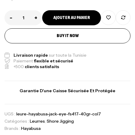
-
+
AJOUTER AU PANIER
BUY IT NOW
Livraison rapide
sur toute la Tunisie
Paiement
flexible et sécurisé
+500
clients satisfaits
Garantie D’une Caisse Sécurisée Et Protégée
UGS :
leure-hayabusa-jack-eye-fs417-40gr-col7
Catégories :
Leurres
,
Shore Jigging
Brands :
Hayabusa