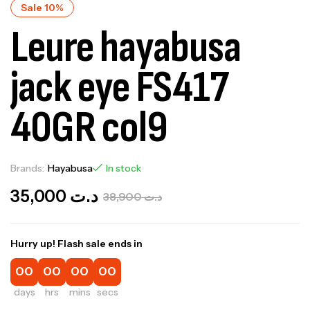
Sale 10%
Leure hayabusa
jack eye FS417
40GR col9
Brands:
Hayabusa
In stock
35,000
د.ت
38,900
د.ت
Hurry up! Flash sale ends in
00
00
00
00
days
hrs
mins
secs