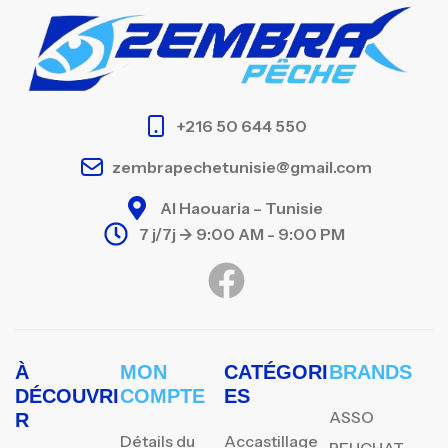
+216 50 644 550
zembrapechetunisie@gmail.com
Al Haouaria – Tunisie
7 j/7j -> 9:00 AM - 9:00 PM
À
MON
CATÉGORI
BRANDS
DÉCOUVRI
COMPTE
ES
ASSO
R
Détails du
Accastillage
BEUCHAT