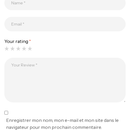
Your rating
*
Canne Jigging Sunset Massive Attack
1.83m 120/250gr 30kg
,
Cannes
Jigging
340,000
د.ت
379,000
د.ت
Foureau Kalli Kunnan Funda 1.70m
Expanded
,
Bagagerie
Surfcasting
378,000
د.ت
Enregistrer mon nom, mon e-mail et mon site dans le
420,000
د.ت
navigateur pour mon prochain commentaire.