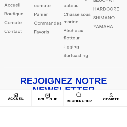
Accueil
compte
bateau
HARDCORE
Boutique
Panier
Chasse sous
SHIMANO
marine
Compte
Commandes
YAMAHA
Pèche au
Contact
Favoris
flotteur
Jigging
Surfcasting
REJOIGNEZ NOTRE
NEWSLETTER
ACCUEIL
Inscrivez-vous pour recevoir nos offres spéciales
BOUTIQUE
COMPTE
RECHERCHER