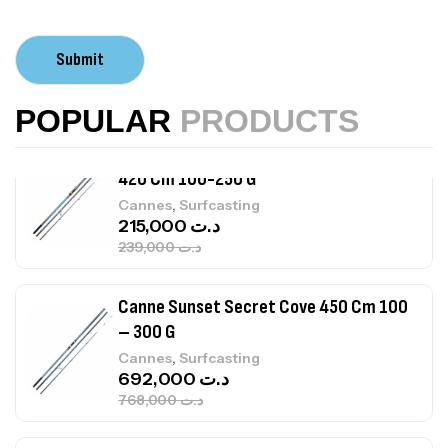
Volant 3 Branches Inox T26S/35
Submit
,
Accastillage bateau
Accessoires bateaux
367,000
د.ت
POPULAR
PRODUCTS
Canne Sunset Beachstriker Surf Hybrid
420 Cm 100-250 G
,
Cannes
Surfcasting
215,000
د.ت
239,000
د.ت
Canne Sunset Secret Cove 450 Cm 100
– 300 G
,
Cannes
Surfcasting
692,000
د.ت
768,000
د.ت