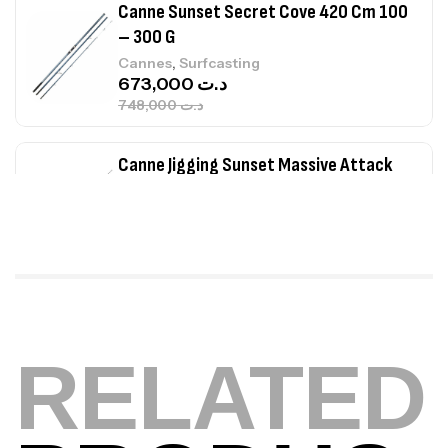
Canne Sunset Secret Cove 420 Cm 100
– 300 G
,
Cannes
Surfcasting
673,000
د.ت
748,000
د.ت
Canne Jigging Sunset Massive Attack
1.83m 120/250gr 30kg
,
Cannes
Jigging
340,000
د.ت
379,000
د.ت
Foureau Kalli Kunnan Funda 1.70m
Expanded
RELATED
,
Bagagerie
Surfcasting
378,000
د.ت
420,000
د.ت