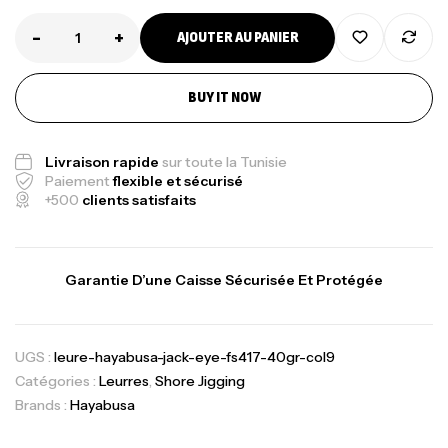
-
+
AJOUTER AU PANIER
BUY IT NOW
Livraison rapide
sur toute la Tunisie
Paiement
flexible et sécurisé
+500
clients satisfaits
Garantie D’une Caisse Sécurisée Et Protégée
UGS :
leure-hayabusa-jack-eye-fs417-40gr-col9
Catégories :
Leurres
,
Shore Jigging
Brands :
Hayabusa