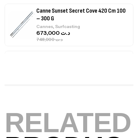
Canne Jigging Sunset Massive Attack
1.83m 120/250gr 30kg
,
Cannes
Jigging
340,000
د.ت
379,000
د.ت
Foureau Kalli Kunnan Funda 1.70m
Expanded
,
Bagagerie
Surfcasting
378,000
د.ت
420,000
د.ت
Volant 3 Branches Inox T26S/35
RELATED
,
Accastillage bateau
Accessoires bateaux
367,000
د.ت