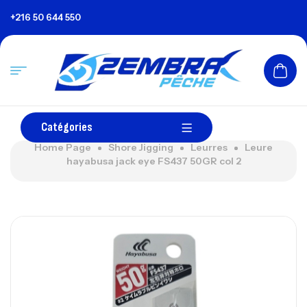
+216 50 644 550
Catégories
Home Page
Shore Jigging
Leurres
Leure
hayabusa jack eye FS437 50GR col 2