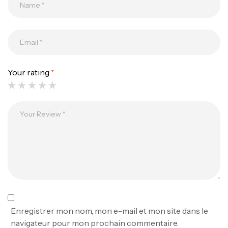
Canne Jigging Sunset Massive Attack
1.83m 120/250gr 30kg
,
Cannes
Jigging
340,000
د.ت
379,000
د.ت
Your rating
*
Foureau Kalli Kunnan Funda 1.70m
Expanded
,
Bagagerie
Surfcasting
378,000
د.ت
420,000
د.ت
Volant 3 Branches Inox T26S/35
,
Accastillage bateau
Accessoires bateaux
367,000
د.ت
Enregistrer mon nom, mon e-mail et mon site dans le
navigateur pour mon prochain commentaire.