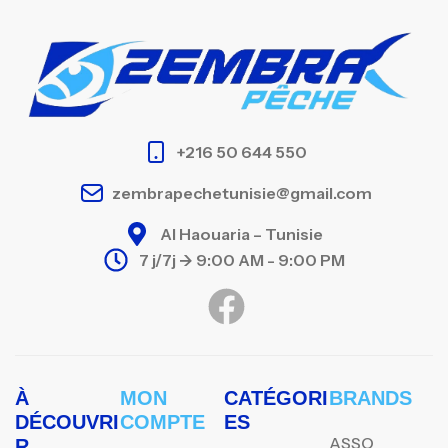
+216 50 644 550
zembrapechetunisie@gmail.com
Al Haouaria – Tunisie
7 j/7j -> 9:00 AM - 9:00 PM
À
MON
CATÉGORI
BRANDS
DÉCOUVRI
COMPTE
ES
ASSO
R