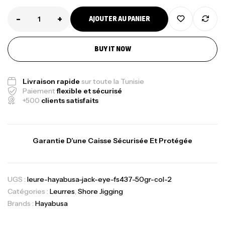
-
+
AJOUTER AU PANIER
BUY IT NOW
Livraison rapide
sur toute la Tunisie
Paiement
flexible et sécurisé
+500
clients satisfaits
Garantie D’une Caisse Sécurisée Et Protégée
UGS :
leure-hayabusa-jack-eye-fs437-50gr-col-2
Catégories :
Leurres
,
Shore Jigging
Brands :
Hayabusa