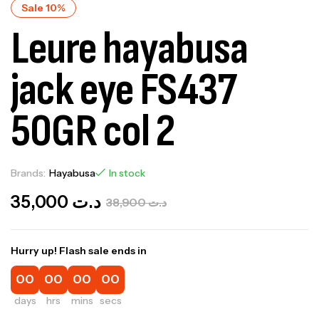
Sale 10%
Leure hayabusa
jack eye FS437
50GR col 2
Brands:
Hayabusa
In stock
35,000
د.ت
38,900
د.ت
Hurry up! Flash sale ends in
00
00
00
00
days
hrs
mins
secs