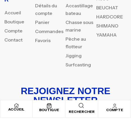
Détails du
Accastillage
BEUCHAT
Accueil
compte
bateau
HARDCORE
Boutique
Panier
Chasse sous
SHIMANO
marine
Compte
Commandes
YAMAHA
Pèche au
Contact
Favoris
flotteur
Jigging
Surfcasting
REJOIGNEZ NOTRE
NEWSLETTER
ACCUEIL
Inscrivez-vous pour recevoir nos offres spéciales
BOUTIQUE
COMPTE
RECHERCHER