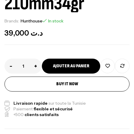
210mm34gr
Brands:
Hunthouse
In stock
39,000
د.ت
-
+
AJOUTER AU PANIER
BUY IT NOW
Canne Jigging Sunset Massive Attack
1.83m 120/250gr 30kg
Livraison rapide
sur toute la Tunisie
,
Cannes
Jigging
Paiement
flexible et sécurisé
340,000
د.ت
+500
clients satisfaits
379,000
د.ت