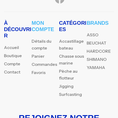
À
MON
CATÉGORI
BRANDS
DÉCOUVRI
COMPTE
ES
ASSO
R
Détails du
Accastillage
BEUCHAT
Accueil
compte
bateau
HARDCORE
Boutique
Panier
Chasse sous
SHIMANO
marine
Compte
Commandes
YAMAHA
Pèche au
Contact
Favoris
flotteur
Jigging
Surfcasting
REJOIGNEZ NOTRE