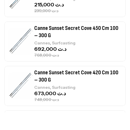
– 300 G
,
Cannes
Surfcasting
692,000
د.ت
768,000
د.ت
Canne Sunset Secret Cove 420 Cm 100
– 300 G
,
Cannes
Surfcasting
673,000
د.ت
748,000
د.ت
Canne Jigging Sunset Massive Attack
1.83m 120/250gr 30kg
,
Cannes
Jigging
340,000
د.ت
379,000
د.ت