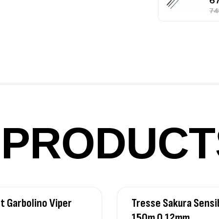
Fo
Ex
Ba
PRODUCT
Vo
Ac
t Garbolino Viper
Tresse Sakura Sensi
Ca
42
150m 0.12mm