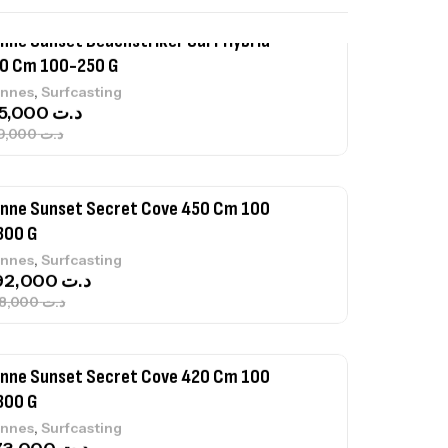
nne Sunset Secret Cove 450 Cm 100
300 G
,
nnes
Surfcasting
692,000
د.ت
768,000
د.ت
nne Sunset Secret Cove 420 Cm 100
300 G
,
nnes
Surfcasting
673,000
د.ت
748,000
د.ت
nne Jigging Sunset Massive Attack
83m 120/250gr 30kg
,
nnes
Jigging