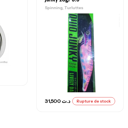
,
nnes
Surfcasting
,
Spinning
Turluttes
215,000
د.ت
239,000
د.ت
nne Sunset Secret Cove 450 Cm 100
300 G
,
nnes
Surfcasting
692,000
د.ت
768,000
د.ت
nne Sunset Secret Cove 420 Cm 100
300 G
31,500
د.ت
,
Rupture de stock
nnes
Surfcasting
673,000
د.ت
748,000
د.ت