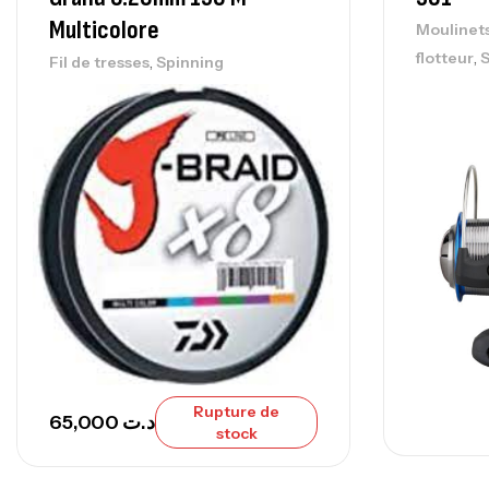
Multicolore
Moulinet
,
flotteur
S
,
Fil de tresses
Spinning
Rupture de
65,000
د.ت
stock