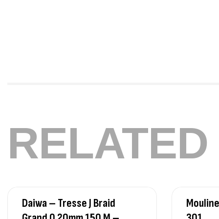
RELATED
Daiwa – Tresse J Braid
Mouline
Grand 0.20mm 150 M –
301