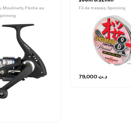
Ca
,
,
,
s
Moulinets
Pèche au
Fil de tresses
Spinning
pinning
Ca
– 
Ca
79,000
د.ت
Ca
– 
Ca