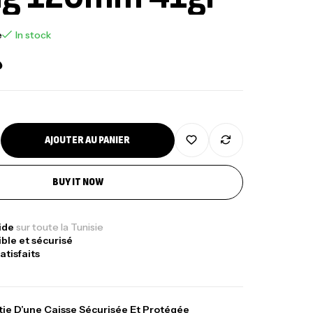
e
In stock
د
AJOUTER AU PANIER
BUY IT NOW
nne Jigging Sunset Massive Attack
83m 120/250gr 30kg
pide
sur toute la Tunisie
,
nnes
Jigging
ible et sécurisé
340,000
د.ت
atisfaits
379,000
د.ت
ie D’une Caisse Sécurisée Et Protégée