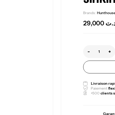
Brands:
Hunthous
29,000
.ت
-
+
Ca
1.
Livraison ra
Ca
Paiement
flex
+500
clients s
Garant