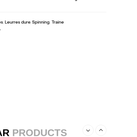
ureau Kalli Kunnan Funda 1.70m
panded
,
gagerie
Surfcasting
es
,
Leurres dure
,
Spinning
,
Traine
378,000
د.ت
e
420,000
د.ت
lant 3 Branches Inox T26S/35
,
castillage bateau
Accessoires bateaux
367,000
د.ت
nne Sunset Beachstriker Surf Hybrid
0 Cm 100-250 G
,
nnes
Surfcasting
215,000
د.ت
239,000
د.ت
AR
PRODUCTS