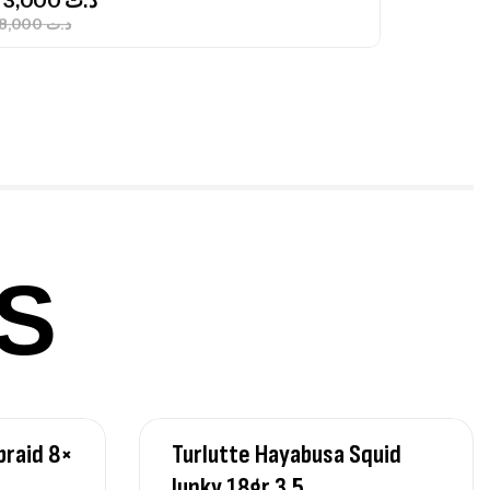
340,000
د.ت
379,000
د.ت
ureau Kalli Kunnan Funda 1.70m
panded
,
gagerie
Surfcasting
378,000
د.ت
420,000
د.ت
S
lant 3 Branches Inox T26S/35
,
castillage bateau
Accessoires bateaux
367,000
د.ت
braid 8×
Turlutte Hayabusa Squid
nne Sunset Beachstriker Surf Hybrid
0 Cm 100-250 G
Junky 18gr 3.5