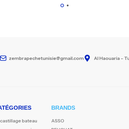
zembrapechetunisie@gmail.com
Al Haouaria – T
ATÉGORIES
BRANDS
castillage bateau
ASSO