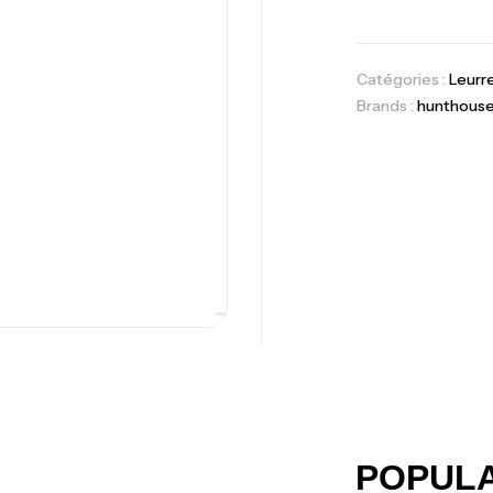
Fo
Ex
Ba
Catégories :
Leurr
Brands :
hunthous
Vo
Ac
Ca
42
Ca
POPUL