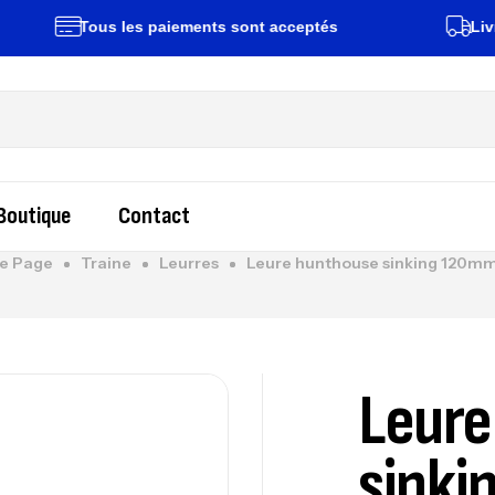
Tous les paiements sont acceptés
Livraison
Boutique
Contact
e Page
Traine
Leurres
Leure hunthouse sinking 120mm
Leure
sinki