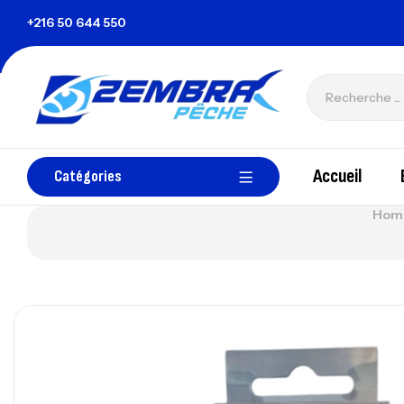
sie
+216 50 644 550
zembrapechetunisie@gmail.com
Accueil
Catégories
Hom