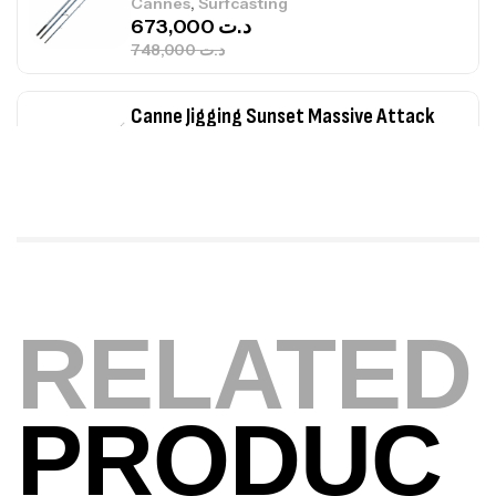
,
Cannes
Surfcasting
673,000
د.ت
748,000
د.ت
Canne Jigging Sunset Massive Attack
1.83m 120/250gr 30kg
,
Cannes
Jigging
340,000
د.ت
379,000
د.ت
Foureau Kalli Kunnan Funda 1.70m
Expanded
RELATED
,
Bagagerie
Surfcasting
378,000
د.ت
420,000
د.ت
PRODUC
Volant 3 Branches Inox T26S/35
,
Accastillage bateau
Accessoires bateaux