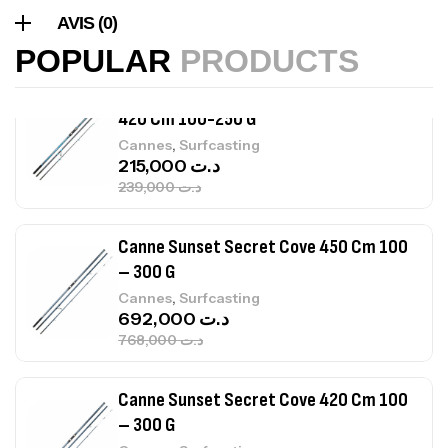
,
Accastillage bateau
Accessoires bateaux
AVIS (0)
367,000
د.ت
POPULAR
PRODUCTS
Canne Sunset Beachstriker Surf Hybrid
420 Cm 100-250 G
,
Cannes
Surfcasting
215,000
د.ت
239,000
د.ت
Canne Sunset Secret Cove 450 Cm 100
– 300 G
,
Cannes
Surfcasting
692,000
د.ت
768,000
د.ت
Canne Sunset Secret Cove 420 Cm 100
– 300 G