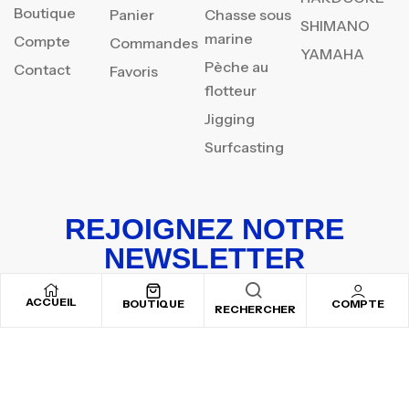
Boutique
Panier
Chasse sous
SHIMANO
marine
Compte
Commandes
YAMAHA
Pèche au
Contact
Favoris
flotteur
Jigging
Surfcasting
REJOIGNEZ NOTRE
NEWSLETTER
Inscrivez-vous pour recevoir nos offres spéciales
ACCUEIL
BOUTIQUE
COMPTE
RECHERCHER
Copyright © 2025
By ADSVALLEY
. All rights reserved