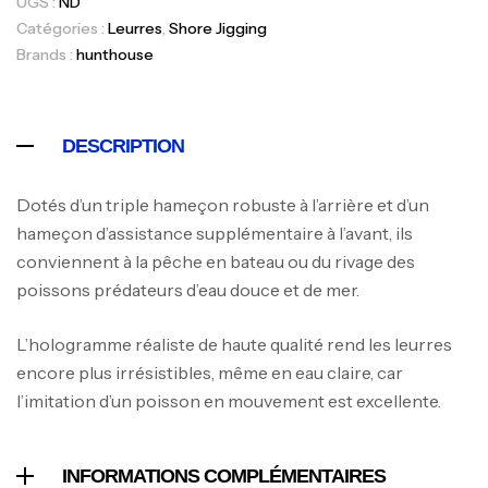
UGS :
ND
Catégories :
Leurres
,
Shore Jigging
Brands :
hunthouse
Canne Jigging Sunset Massive Attack
DESCRIPTION
1.83m 120/250gr 30kg
,
Cannes
Jigging
Dotés d’un triple hameçon robuste à l’arrière et d’un
340,000
د.ت
hameçon d’assistance supplémentaire à l’avant, ils
379,000
د.ت
conviennent à la pêche en bateau ou du rivage des
poissons prédateurs d’eau douce et de mer.
Foureau Kalli Kunnan Funda 1.70m
Expanded
L’hologramme réaliste de haute qualité rend les leurres
,
Bagagerie
Surfcasting
encore plus irrésistibles, même en eau claire, car
378,000
د.ت
l’imitation d’un poisson en mouvement est excellente.
420,000
د.ت
Volant 3 Branches Inox T26S/35
INFORMATIONS COMPLÉMENTAIRES