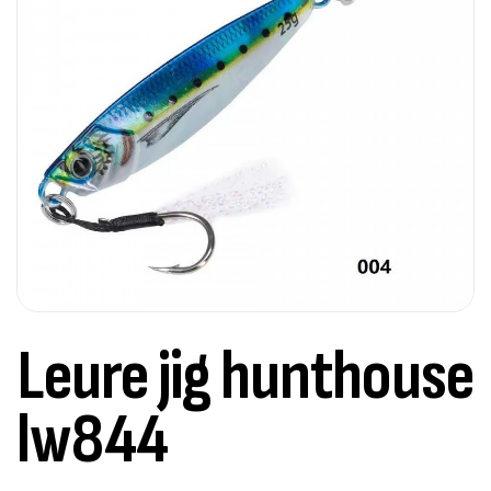
Leure jig hunthouse
lw844