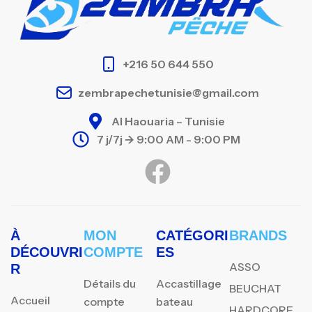
+216 50 644 550
zembrapechetunisie@gmail.com
Al Haouaria – Tunisie
7 j/7j -> 9:00 AM - 9:00 PM
À
MON
CATÉGORI
BRANDS
DÉCOUVRI
COMPTE
ES
ASSO
R
Détails du
Accastillage
BEUCHAT
Accueil
compte
bateau
HARDCORE