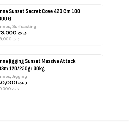
nne Sunset Secret Cove 420 Cm 100
300 G
,
nnes
Surfcasting
673,000
د.ت
748,000
د.ت
nne Jigging Sunset Massive Attack
83m 120/250gr 30kg
,
nnes
Jigging
340,000
د.ت
379,000
د.ت
ureau Kalli Kunnan Funda 1.70m
panded
,
gagerie
Surfcasting
378,000
د.ت