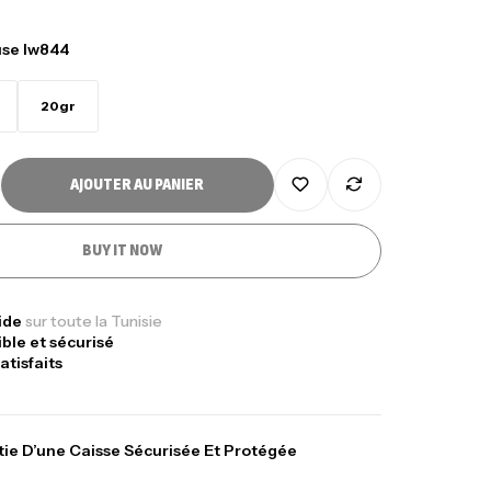
use lw844
20gr
AJOUTER AU PANIER
BUY IT NOW
Sunset Massive Attack
340,000
د.ت
gr 30kg
379,000
د.ت
pide
sur toute la Tunisie
ible et sécurisé
atisfaits
Kunnan Funda 1.70m
378,000
د.ت
420,000
د.ت
ie D’une Caisse Sécurisée Et Protégée
casting