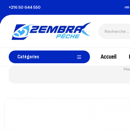
la Tunisie
+216 50 644 550
zembrapechetunisie@gmail.com
Accueil
Catégories
Ho