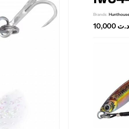
Brands:
Hunthous
10,000
.ت