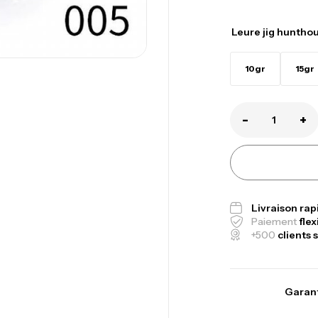
Leure jig huntho
10gr
15gr
-
+
Canne Jigging 
1.83m 120/250
Livraison ra
,
Cannes
Jigging
Paiement
flex
+500
clients s
Foureau Kalli 
Expanded
Garant
,
Bagagerie
Surf