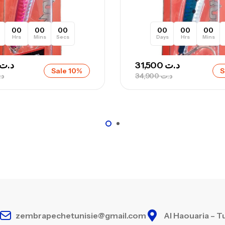
Ca
00
00
00
00
00
00
Hrs
Mins
Secs
Days
Hrs
Mins
Ca
د.ت
31,500
د.ت
Sale 10%
S
– 
د.
34,900
د.ت
Ca
zembrapechetunisie@gmail.com
Al Haouaria – T