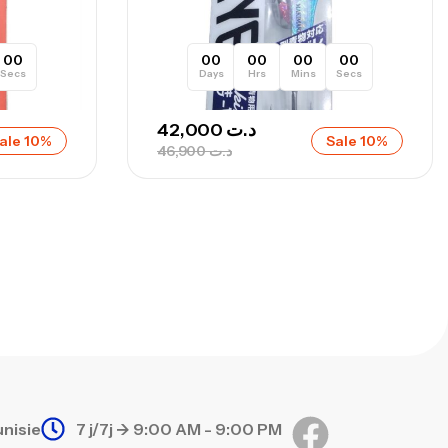
,
nnes
Surfcasting
692,000
د.ت
768,000
د.ت
00
00
00
00
00
Secs
Days
Hrs
Mins
Secs
nne Sunset Secret Cove 420 Cm 100
42,000
د.ت
ale 10%
Sale 10%
300 G
46,900
د.ت
,
nnes
Surfcasting
673,000
د.ت
748,000
د.ت
unisie
7 j/7j -> 9:00 AM - 9:00 PM