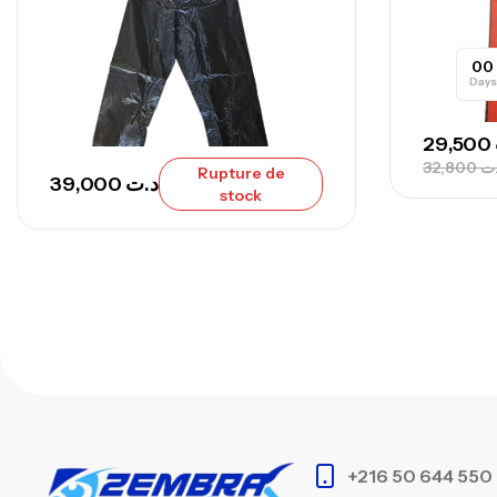
00
Days
29,500
32,800
ت
Rupture de
39,000
د.ت
stock
+216 50 644 550