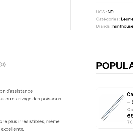
UGS :
ND
Volant 3 Branc
Catégories :
Leurr
Accastillage ba
Brands :
hunthous
Ca
42
Ca
POPUL
(0)
çon d’assistance
Ca
eau ou du rivage des poissons
– 
Ca
ore plus irrésistibles, même
 excellente.