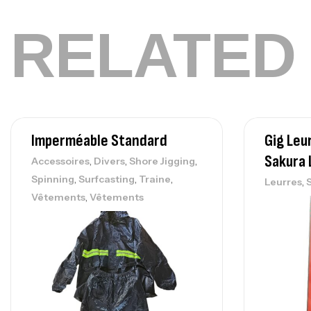
RELATED
Imperméable Standard
Gig Le
Sakura 
,
,
,
Accessoires
Divers
Shore Jigging
,
,
,
Spinning
Surfcasting
Traine
,
Leurres
,
Vêtements
Vêtements