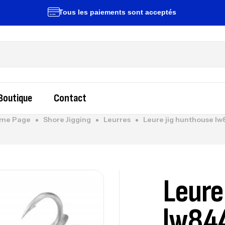
Tous les paiements sont acceptés
Li
Boutique
Contact
me Page
Shore Jigging
Leurres
Leure jig hunthouse lw
Leure
lw84