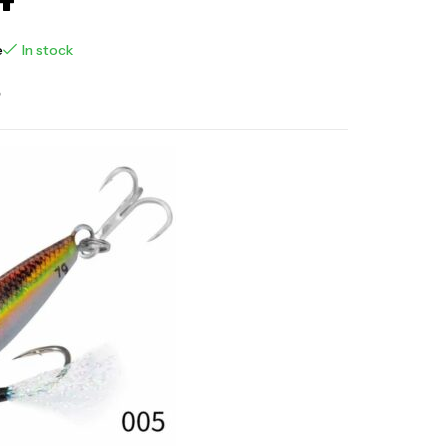
e
In stock
د