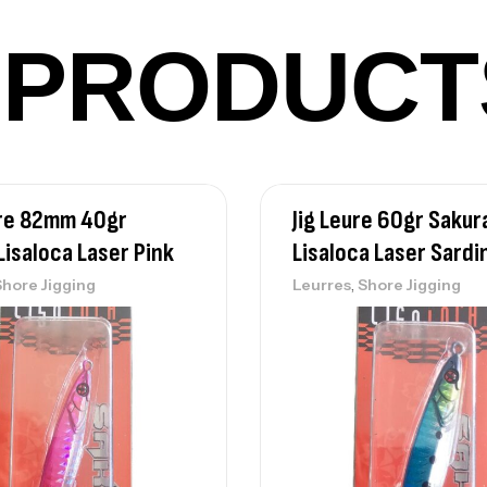
PRODUCT
Vo
Ac
ure 82mm 40gr
Jig Leure 60gr Sakur
Lisaloca Laser Pink
Lisaloca Laser Sardi
Ca
,
Shore Jigging
Leurres
Shore Jigging
42
Ca
Ca
– 