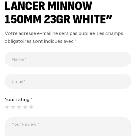
LANCER MINNOW
150MM 23GR WHITE”
Votre adresse e-mail ne sera pas publiée.
Les champs
obligatoires sont indiqués avec
*
Canne Jigging Sunset Massive Attack
1.83m 120/250gr 30kg
,
Cannes
Jigging
340,000
د.ت
379,000
د.ت
Your rating
*
Foureau Kalli Kunnan Funda 1.70m
Expanded
,
Bagagerie
Surfcasting