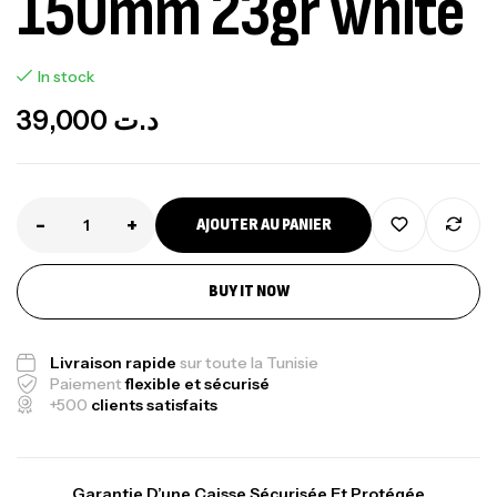
150mm 23gr white
In stock
39,000
د.ت
-
+
AJOUTER AU PANIER
BUY IT NOW
Livraison rapide
sur toute la Tunisie
Paiement
flexible et sécurisé
+500
clients satisfaits
Garantie D’une Caisse Sécurisée Et Protégée