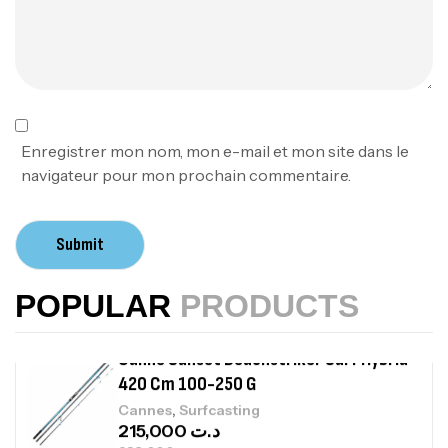
378,000
د.ت
420,000
د.ت
Volant 3 Branches Inox T26S/35
,
Accastillage bateau
Accessoires bateaux
367,000
د.ت
Enregistrer mon nom, mon e-mail et mon site dans le
navigateur pour mon prochain commentaire.
Canne Sunset Beachstriker Surf Hybrid
420 Cm 100-250 G
Submit
,
Cannes
Surfcasting
215,000
د.ت
POPULAR
PRODUCTS
239,000
د.ت
Canne Sunset Secret Cove 450 Cm 100
– 300 G
,
Cannes
Surfcasting
692,000
د.ت