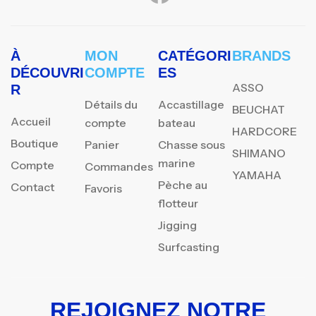
À
MON
CATÉGORI
BRANDS
DÉCOUVRI
COMPTE
ES
ASSO
R
Détails du
Accastillage
BEUCHAT
Accueil
compte
bateau
HARDCORE
Boutique
Panier
Chasse sous
SHIMANO
marine
Compte
Commandes
YAMAHA
Pèche au
Contact
Favoris
flotteur
Jigging
Surfcasting
REJOIGNEZ NOTRE