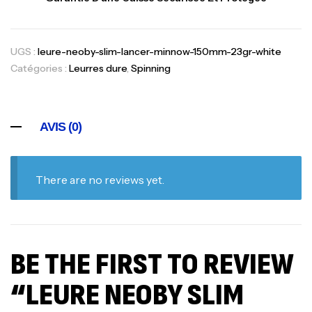
UGS :
leure-neoby-slim-lancer-minnow-150mm-23gr-white
Catégories :
Leurres dure
,
Spinning
AVIS (0)
There are no reviews yet.
BE THE FIRST TO REVIEW
“LEURE NEOBY SLIM