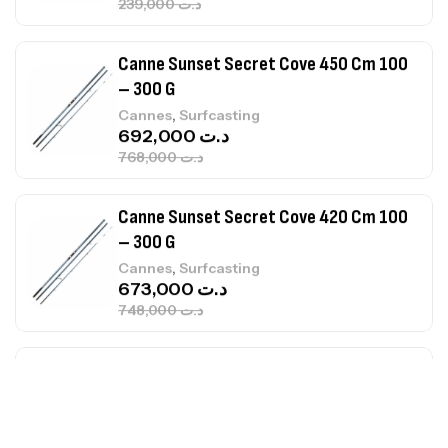
768,000
د.ت
Canne Sunset Secret Cove 420 Cm 100
– 300 G
,
Cannes
Surfcasting
673,000
د.ت
748,000
د.ت
Canne Jigging Sunset Massive Attack
1.83m 120/250gr 30kg
,
Cannes
Jigging
340,000
د.ت
379,000
د.ت
Foureau Kalli Kunnan Funda 1.70m
Expanded
,
Bagagerie
Surfcasting