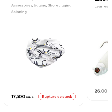
768,000
د.ت
,
,
,
Accessoires
Jigging
Shore Jigging
Leurres s
Spinning
Canne Sunset Secret Cove 420 Cm 100
– 300 G
,
Cannes
Surfcasting
673,000
د.ت
748,000
د.ت
26,000
17,500
د.ت
Rupture de stock