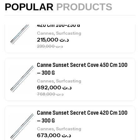
POPULAR
PRODUCTS
Canne Sunset Beachstriker Surf Hybrid
420 Cm 100-250 G
,
Cannes
Surfcasting
215,000
د.ت
239,000
د.ت
Canne Sunset Secret Cove 450 Cm 100
– 300 G
,
Cannes
Surfcasting
692,000
د.ت
768,000
د.ت
Canne Sunset Secret Cove 420 Cm 100
– 300 G
,
Cannes
Surfcasting
673,000
د.ت