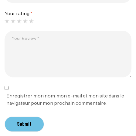
Your rating
*
Canne Jigging Sunset Massive Attack
1.83m 120/250gr 30kg
,
Cannes
Jigging
340,000
د.ت
379,000
د.ت
Foureau Kalli Kunnan Funda 1.70m
Expanded
,
Bagagerie
Surfcasting
378,000
د.ت
Enregistrer mon nom, mon e-mail et mon site dans le
420,000
د.ت
navigateur pour mon prochain commentaire.
Volant 3 Branches Inox T26S/35
Submit
,
Accastillage bateau
Accessoires bateaux
367,000
د.ت