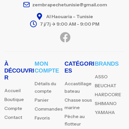
zembrapechetunisie@gmail.com
Al Haouaria – Tunisie
7 j/7j -> 9:00 AM - 9:00 PM
À
MON
CATÉGORI
BRANDS
DÉCOUVRI
COMPTE
ES
ASSO
R
Détails du
Accastillage
BEUCHAT
Accueil
compte
bateau
HARDCORE
Boutique
Panier
Chasse sous
SHIMANO
marine
Compte
Commandes
YAMAHA
Pèche au
Contact
Favoris
flotteur