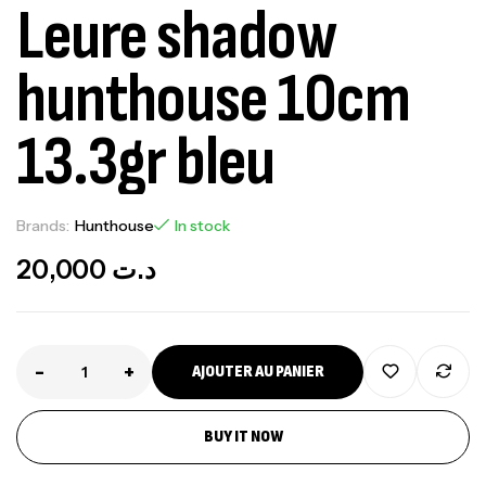
Leure shadow
hunthouse 10cm
13.3gr bleu
Brands:
Hunthouse
In stock
20,000
د.ت
-
+
AJOUTER AU PANIER
BUY IT NOW