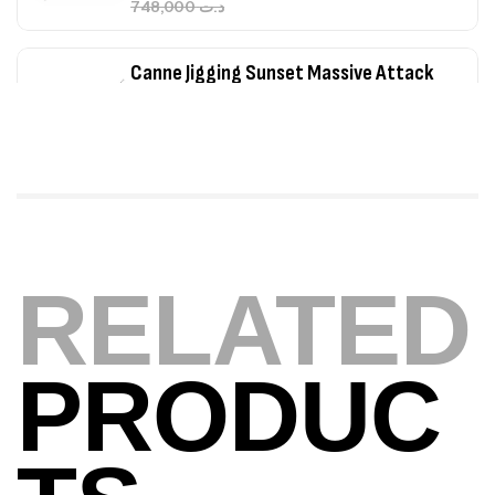
748,000
د.ت
Canne Jigging Sunset Massive Attack
1.83m 120/250gr 30kg
,
Cannes
Jigging
340,000
د.ت
379,000
د.ت
Foureau Kalli Kunnan Funda 1.70m
Expanded
RELATED
,
Bagagerie
Surfcasting
378,000
د.ت
420,000
د.ت
PRODUC
Volant 3 Branches Inox T26S/35
,
Accastillage bateau
Accessoires bateaux
367,000
د.ت